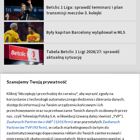
Betclic 1 Liga: sprawdź terminarz i plan
transmisji meczów 3. kolejki
Były kapitan Barcelony wylądował w MLS
Tabela Betclic 1 Ligi 2026/27: sprawdź
aktualną sytuację
Szanujemy Twoją prywatność
TVP
Kliknij "Akceptuję i przechodzę do serwisu", aby wyrazić zgody na
korzystanie z technologii automatycznego śledzenia i zbierania danych,
Abonament TVP
Regulamin TVP
dostęp do informacji na Twoim urządzeniu końcowym i ich
Polityka prywatności
Sklep TVP
przechowywanie oraz na przetwarzanie Twoich danych osobowych przez
nas, czyli Telewizję Polską S.A. w likwidacji (zwaną dalej również „TVP”),
Biuro Reklamy
Moje zgody
Zaufanych Partnerów z IAB* (1201 firm)
oraz pozostałych
Zaufanych
Partnerów TVP (93 firm)
, w celach marketingowych (w tym do
Oferta Handlowa
Biuro reklamy
zautomatyzowanego dopasowania reklam do Twoich zainteresowań i
mierzenia ich skuteczności) i pozostałych, które wskazujemy poniżej, a