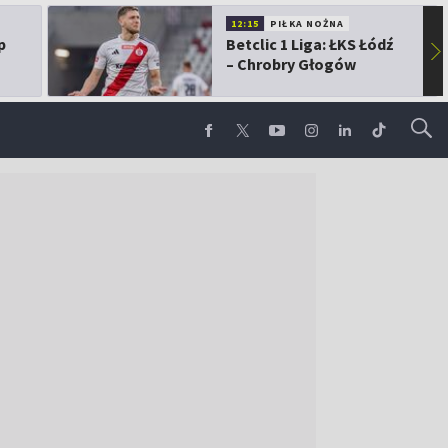
12:15
PIŁKA NOŻNA
p
Betclic 1 Liga: ŁKS Łódź
▶
– Chrobry Głogów