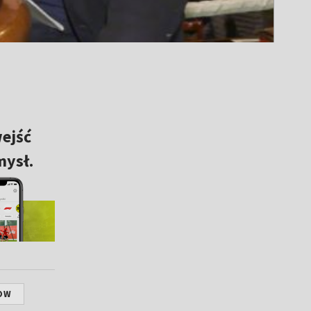
wejść
mysł.
OW