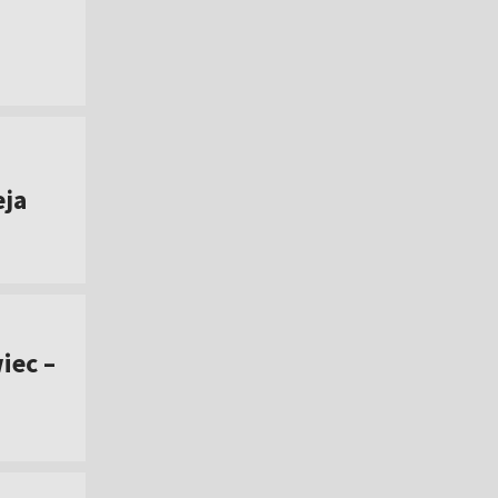
eja
iec –