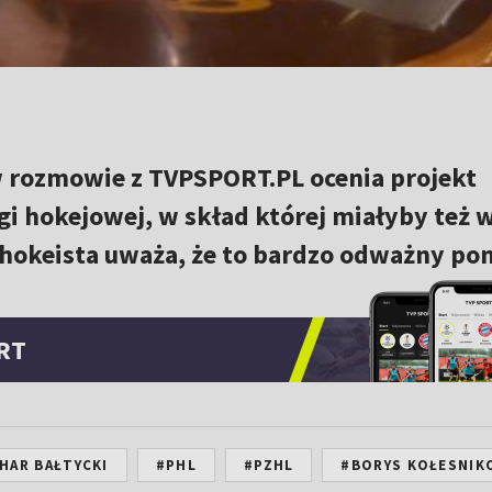
w rozmowie z TVPSPORT.PL ocenia projekt
gi hokejowej, w skład której miałyby też 
 hokeista uważa, że to bardzo odważny po
RT
HAR BAŁTYCKI
#PHL
#PZHL
#BORYS KOŁESNIK