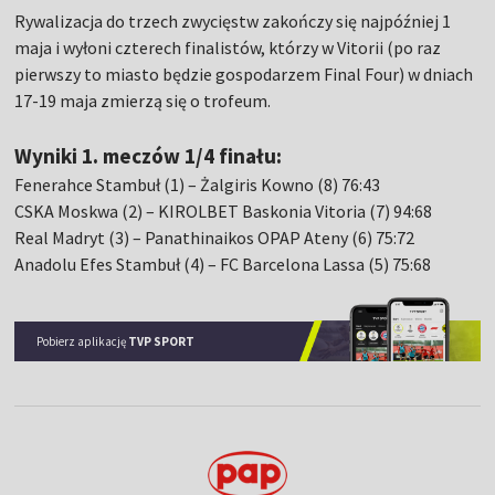
Rywalizacja do trzech zwycięstw zakończy się najpóźniej 1
maja i wyłoni czterech finalistów, którzy w Vitorii (po raz
pierwszy to miasto będzie gospodarzem Final Four) w dniach
17-19 maja zmierzą się o trofeum.
Wyniki 1. meczów 1/4 finału:
Fenerahce Stambuł (1) – Żalgiris Kowno (8) 76:43
CSKA Moskwa (2) – KIROLBET Baskonia Vitoria (7) 94:68
Real Madryt (3) – Panathinaikos OPAP Ateny (6) 75:72
Anadolu Efes Stambuł (4) – FC Barcelona Lassa (5) 75:68
Pobierz aplikację
TVP SPORT