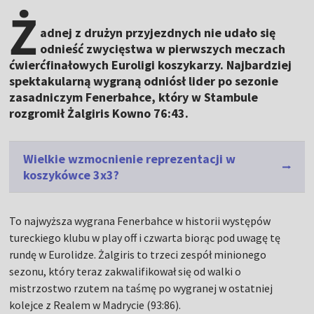
Ż
adnej z drużyn przyjezdnych nie udało się
odnieść zwycięstwa w pierwszych meczach
ćwierćfinałowych Euroligi koszykarzy. Najbardziej
spektakularną wygraną odniósł lider po sezonie
zasadniczym Fenerbahce, który w Stambule
rozgromił Żalgiris Kowno 76:43.
Wielkie wzmocnienie reprezentacji w
koszykówce 3x3?
To najwyższa wygrana Fenerbahce w historii występów
tureckiego klubu w play off i czwarta biorąc pod uwagę tę
rundę w Eurolidze. Żalgiris to trzeci zespół minionego
sezonu, który teraz zakwalifikował się od walki o
mistrzostwo rzutem na taśmę po wygranej w ostatniej
kolejce z Realem w Madrycie (93:86).