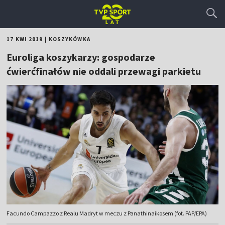
17 KWI 2019
|
KOSZYKÓWKA
Euroliga koszykarzy: gospodarze
ćwierćfinałów nie oddali przewagi parkietu
Facundo Campazzo z Realu Madryt w meczu z Panathinaikosem (fot. PAP/EPA)