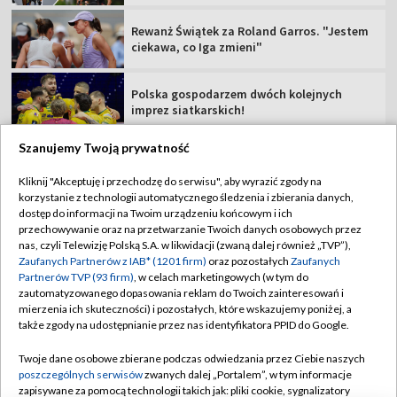
Rewanż Świątek za Roland Garros. "Jestem
ciekawa, co Iga zmieni"
Polska gospodarzem dwóch kolejnych
imprez siatkarskich!
Szanujemy Twoją prywatność
Kliknij "Akceptuję i przechodzę do serwisu", aby wyrazić zgody na
korzystanie z technologii automatycznego śledzenia i zbierania danych,
TVP
dostęp do informacji na Twoim urządzeniu końcowym i ich
przechowywanie oraz na przetwarzanie Twoich danych osobowych przez
Abonament TVP
Regulamin TVP
nas, czyli Telewizję Polską S.A. w likwidacji (zwaną dalej również „TVP”),
Polityka prywatności
Sklep TVP
Zaufanych Partnerów z IAB* (1201 firm)
oraz pozostałych
Zaufanych
Partnerów TVP (93 firm)
, w celach marketingowych (w tym do
Biuro Reklamy
Moje zgody
zautomatyzowanego dopasowania reklam do Twoich zainteresowań i
mierzenia ich skuteczności) i pozostałych, które wskazujemy poniżej, a
Oferta Handlowa
Biuro reklamy
także zgody na udostępnianie przez nas identyfikatora PPID do Google.
Telegazeta ogłoszenia
Kontakt
Twoje dane osobowe zbierane podczas odwiedzania przez Ciebie naszych
Emisja w TVP
poszczególnych serwisów
zwanych dalej „Portalem”, w tym informacje
zapisywane za pomocą technologii takich jak: pliki cookie, sygnalizatory