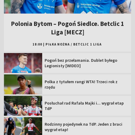
Polonia Bytom – Pogoń Siedlce. Betclic 1
Liga [MECZ]
18:00
|
PIŁKA NOŻNA
/
BETCLIC 1 LIGA
Pogoń bez przełamania. Dublet byłego
Legionisty [WIDEO]
Polka z tytułem rangi WTA! Trzeci rok z
rzędu
Posłuchał rad Rafała Majki i... wygrał etap
TdP
Rodzinny pojedynek na TdP. Jeden z braci
wygrał etap!