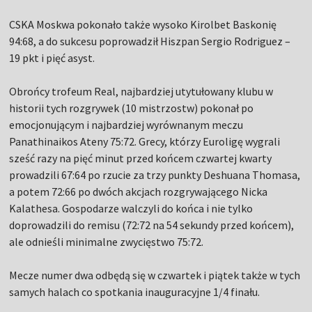
CSKA Moskwa pokonało także wysoko Kirolbet Baskonię
94:68, a do sukcesu poprowadził Hiszpan Sergio Rodriguez –
19 pkt i pięć asyst.
Obrońcy trofeum Real, najbardziej utytułowany klubu w
historii tych rozgrywek (10 mistrzostw) pokonał po
emocjonującym i najbardziej wyrównanym meczu
Panathinaikos Ateny 75:72. Grecy, którzy Euroligę wygrali
sześć razy na pięć minut przed końcem czwartej kwarty
prowadzili 67:64 po rzucie za trzy punkty Deshuana Thomasa,
a potem 72:66 po dwóch akcjach rozgrywającego Nicka
Kalathesa. Gospodarze walczyli do końca i nie tylko
doprowadzili do remisu (72:72 na 54 sekundy przed końcem),
ale odnieśli minimalne zwycięstwo 75:72.
Mecze numer dwa odbędą się w czwartek i piątek także w tych
samych halach co spotkania inauguracyjne 1/4 finału.