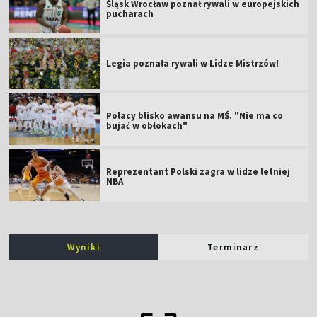
Śląsk Wrocław poznał rywali w europejskich
pucharach
Legia poznała rywali w Lidze Mistrzów!
Polacy blisko awansu na MŚ. "Nie ma co
bujać w obłokach"
Reprezentant Polski zagra w lidze letniej
NBA
Wyniki
Terminarz