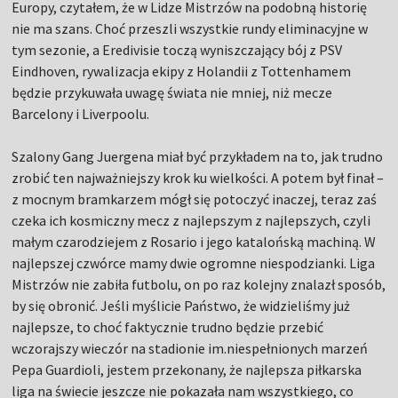
Europy, czytałem, że w Lidze Mistrzów na podobną historię
nie ma szans. Choć przeszli wszystkie rundy eliminacyjne w
tym sezonie, a Eredivisie toczą wyniszczający bój z PSV
Eindhoven, rywalizacja ekipy z Holandii z Tottenhamem
będzie przykuwała uwagę świata nie mniej, niż mecze
Barcelony i Liverpoolu.
Szalony Gang Juergena miał być przykładem na to, jak trudno
zrobić ten najważniejszy krok ku wielkości. A potem był finał –
z mocnym bramkarzem mógł się potoczyć inaczej, teraz zaś
czeka ich kosmiczny mecz z najlepszym z najlepszych, czyli
małym czarodziejem z Rosario i jego katalońską machiną. W
najlepszej czwórce mamy dwie ogromne niespodzianki. Liga
Mistrzów nie zabiła futbolu, on po raz kolejny znalazł sposób,
by się obronić. Jeśli myślicie Państwo, że widzieliśmy już
najlepsze, to choć faktycznie trudno będzie przebić
wczorajszy wieczór na stadionie im.niespełnionych marzeń
Pepa Guardioli, jestem przekonany, że najlepsza piłkarska
liga na świecie jeszcze nie pokazała nam wszystkiego, co