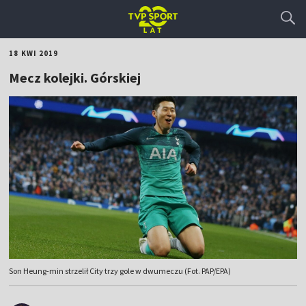
18 KWI 2019
Mecz kolejki. Górskiej
Son Heung-min strzelił City trzy gole w dwumeczu (Fot. PAP/EPA)