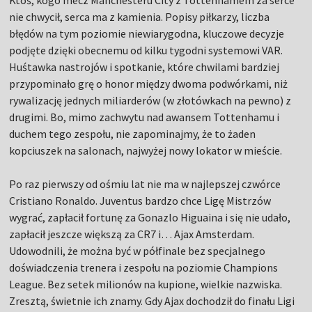
Ktoś, kogo mecz Manchesteru City z Tottenhamem za serce
nie chwycił, serca ma z kamienia. Popisy piłkarzy, liczba
błędów na tym poziomie niewiarygodna, kluczowe decyzje
podjęte dzięki obecnemu od kilku tygodni systemowi VAR.
Huśtawka nastrojów i spotkanie, które chwilami bardziej
przypominało grę o honor między dwoma podwórkami, niż
rywalizację jednych miliarderów (w złotówkach na pewno) z
drugimi. Bo, mimo zachwytu nad awansem Tottenhamu i
duchem tego zespołu, nie zapominajmy, że to żaden
kopciuszek na salonach, najwyżej nowy lokator w mieście.
Po raz pierwszy od ośmiu lat nie ma w najlepszej czwórce
Cristiano Ronaldo. Juventus bardzo chce Ligę Mistrzów
wygrać, zapłacił fortunę za Gonazlo Higuaina i się nie udało,
zapłacił jeszcze większą za CR7 i… Ajax Amsterdam.
Udowodnili, że można być w półfinale bez specjalnego
doświadczenia trenera i zespołu na poziomie Champions
League. Bez setek milionów na kupione, wielkie nazwiska.
Zresztą, świetnie ich znamy. Gdy Ajax dochodził do finału Ligi