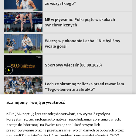
ze wszystkiego"
ME w pływaniu. Polki piąte w skokach
synchronicznych
Wierzą w pokonanie Lecha. "Nie byliśmy
wcale gorsi"
Sportowy wieczór (06.08.2026)
Lech ze skromną zaliczką przed rewanżem.
"Tego elementu zabrakło"
Szanujemy Twoją prywatność
Kliknij "Akceptuję i przechodzę do serwisu", aby wyrazić zgody na
korzystanie z technologii automatycznego śledzenia i zbierania danych,
TVP
dostęp do informacji na Twoim urządzeniu końcowym i ich
przechowywanie oraz na przetwarzanie Twoich danych osobowych przez
Abonament TVP
Regulamin TVP
nas, czyli Telewizję Polską S.A. w likwidacji (zwaną dalej również „TVP”),