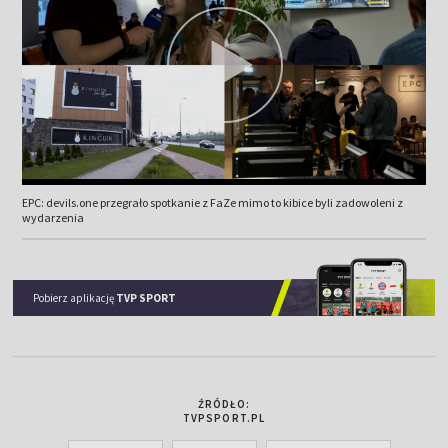
EPC: devils.one przegrało spotkanie z FaZe mimo to kibice byli zadowoleni z
wydarzenia
Pobierz aplikację
TVP SPORT
ŹRÓDŁO:
TVPSPORT.PL