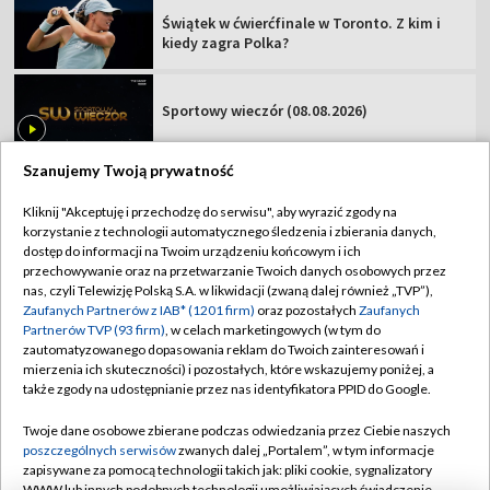
Świątek w ćwierćfinale w Toronto. Z kim i
kiedy zagra Polka?
Sportowy wieczór (08.08.2026)
Szanujemy Twoją prywatność
Kliknij "Akceptuję i przechodzę do serwisu", aby wyrazić zgody na
korzystanie z technologii automatycznego śledzenia i zbierania danych,
TVP
dostęp do informacji na Twoim urządzeniu końcowym i ich
Abonament TVP
Regulamin TVP
przechowywanie oraz na przetwarzanie Twoich danych osobowych przez
nas, czyli Telewizję Polską S.A. w likwidacji (zwaną dalej również „TVP”),
Polityka prywatności
Sklep TVP
Zaufanych Partnerów z IAB* (1201 firm)
oraz pozostałych
Zaufanych
Partnerów TVP (93 firm)
, w celach marketingowych (w tym do
Biuro Reklamy
Moje zgody
zautomatyzowanego dopasowania reklam do Twoich zainteresowań i
mierzenia ich skuteczności) i pozostałych, które wskazujemy poniżej, a
Oferta Handlowa
Biuro reklamy
także zgody na udostępnianie przez nas identyfikatora PPID do Google.
Telegazeta ogłoszenia
Kontakt
Twoje dane osobowe zbierane podczas odwiedzania przez Ciebie naszych
Emisja w TVP
poszczególnych serwisów
zwanych dalej „Portalem”, w tym informacje
zapisywane za pomocą technologii takich jak: pliki cookie, sygnalizatory
Kanały
Rada Programowa
WWW lub innych podobnych technologii umożliwiających świadczenie