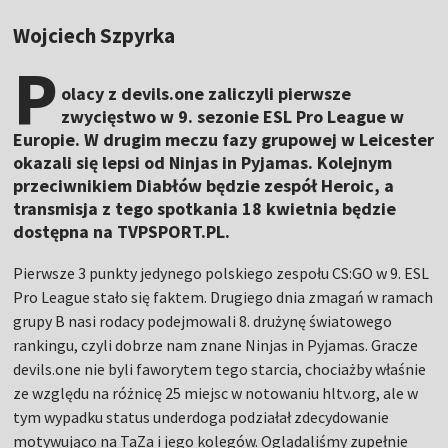
Wojciech Szpyrka
P
olacy z devils.one zaliczyli pierwsze
zwycięstwo w 9. sezonie ESL Pro League w
Europie. W drugim meczu fazy grupowej w Leicester
okazali się lepsi od Ninjas in Pyjamas. Kolejnym
przeciwnikiem Diabłów będzie zespół Heroic, a
transmisja z tego spotkania 18 kwietnia będzie
dostępna na TVPSPORT.PL.
Pierwsze 3 punkty jedynego polskiego zespołu CS:GO w 9. ESL
Pro League stało się faktem. Drugiego dnia zmagań w ramach
grupy B nasi rodacy podejmowali 8. drużynę światowego
rankingu, czyli dobrze nam znane Ninjas in Pyjamas. Gracze
devils.one nie byli faworytem tego starcia, chociażby właśnie
ze względu na różnicę 25 miejsc w notowaniu hltv.org, ale w
tym wypadku status underdoga podziałał zdecydowanie
motywująco na TaZa i jego kolegów. Oglądaliśmy zupełnie