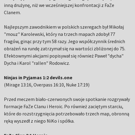
inną drużynę, niż we wcześniejszej konfrontacji z FaZe
Clanem.
Najlepszym zawodnikiem w polskich szeregach był Mikołaj
"mouz" Karolewski, który na trzech mapach zdobył 77
fragów, ginąc przy tym 58 razy. Jego współczynnik średnich
obrażeń na rundę zatrzymał się na wartości zbliżonej do 75.
Efektownymi akcjami popisywał się również Paweł "dycha"
Dycha i Karol "rallen" Rodowicz.
Ninjas in Pyjamas 1:2 devils.one
(Mirage 13:16, Overpass 16:10, Nuke 17:19)
Przed meczem biało-czerwonych swoje spotkanie rozgrywały
formacje FaZe Clanu i Heroic. Po również zaciętym starciu,
które do rozstrzygnięcia potrzebowało trzech map, obronną
ręką wyszedł z niego NiKo i spółka.