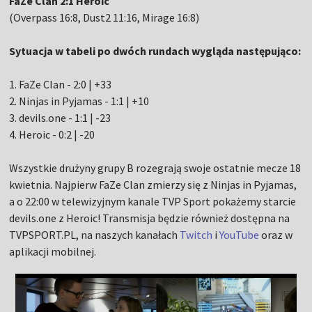
FaZe Clan 2:1 Heroic
(Overpass 16:8, Dust2 11:16, Mirage 16:8)
Sytuacja w tabeli po dwóch rundach wygląda następująco:
1. FaZe Clan - 2:0 | +33
2. Ninjas in Pyjamas - 1:1 | +10
3. devils.one - 1:1 | -23
4. Heroic - 0:2 | -20
Wszystkie drużyny grupy B rozegrają swoje ostatnie mecze 18
kwietnia. Najpierw FaZe Clan zmierzy się z Ninjas in Pyjamas,
a o 22:00 w telewizyjnym kanale TVP Sport pokażemy starcie
devils.one z Heroic! Transmisja będzie również dostępna na
TVPSPORT.PL, na naszych kanałach
Twitch
i
YouTube
oraz w
aplikacji mobilnej.