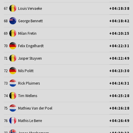
67
Louis Vervaeke
+04:18:38
68
George Bennett
+04:18:42
69
Milan Fretin
+04:20:25
70
Felix Engelhardt
+04:22:31
71
Jasper Stuyven
+04:22:49
72
Nils Politt
+04:23:30
73
Rick Pluimers
+04:24:31
74
Tim Wellens
+04:25:28
75
Mathieu Van der Poel
+04:26:28
76
Mathis Le Berre
+04:26:49