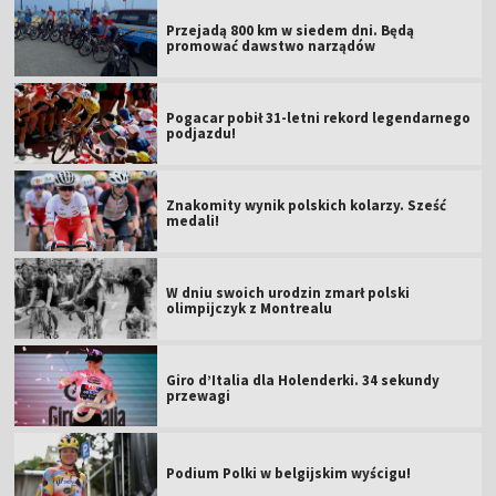
Przejadą 800 km w siedem dni. Będą
promować dawstwo narządów
Pogacar pobił 31-letni rekord legendarnego
podjazdu!
Znakomity wynik polskich kolarzy. Sześć
medali!
W dniu swoich urodzin zmarł polski
olimpijczyk z Montrealu
Giro d’Italia dla Holenderki. 34 sekundy
przewagi
Podium Polki w belgijskim wyścigu!