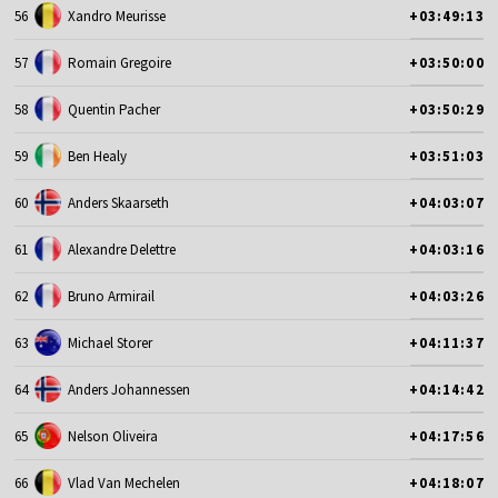
56
Xandro Meurisse
+03:49:13
57
Romain Gregoire
+03:50:00
58
Quentin Pacher
+03:50:29
59
Ben Healy
+03:51:03
60
Anders Skaarseth
+04:03:07
61
Alexandre Delettre
+04:03:16
62
Bruno Armirail
+04:03:26
63
Michael Storer
+04:11:37
64
Anders Johannessen
+04:14:42
65
Nelson Oliveira
+04:17:56
66
Vlad Van Mechelen
+04:18:07