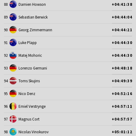
88
Damien Howson
+04:41:38
89
Sebastian Berwick
+04:44:04
90
Georg Zimmermann
+04:44:21
91
Luke Plapp
+04:44:30
92
Matej Mohoric
+04:44:30
93
Lorenzo Germani
+04:48:18
94
Toms Skujins
+04:49:39
95
Nico Denz
+04:52:16
96
Emiel Verstrynge
+04:57:11
97
Magnus Cort
+04:57:57
98
Nicolas Vinokurov
+05:01:12