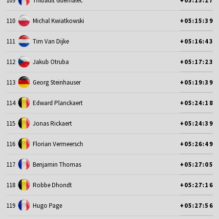
109
Thibault Guernalec
+05:15:27
110
Michal Kwiatkowski
+05:15:39
111
Tim Van Dijke
+05:16:43
112
Jakub Otruba
+05:17:23
113
Georg Steinhauser
+05:19:39
114
Edward Planckaert
+05:24:18
115
Jonas Rickaert
+05:24:39
116
Florian Vermeersch
+05:26:49
117
Benjamin Thomas
+05:27:05
118
Robbe Dhondt
+05:27:16
119
Hugo Page
+05:27:56