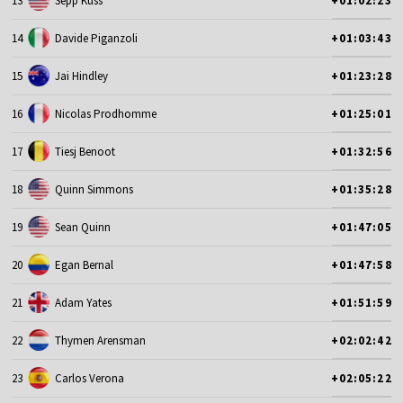
13
Sepp Kuss
+01:02:23
14
Davide Piganzoli
+01:03:43
15
Jai Hindley
+01:23:28
16
Nicolas Prodhomme
+01:25:01
17
Tiesj Benoot
+01:32:56
18
Quinn Simmons
+01:35:28
19
Sean Quinn
+01:47:05
20
Egan Bernal
+01:47:58
21
Adam Yates
+01:51:59
22
Thymen Arensman
+02:02:42
23
Carlos Verona
+02:05:22