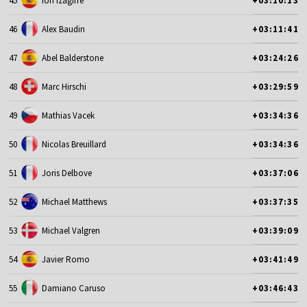
45
Ion Izagirre
+03:10:13
46
Alex Baudin
+03:11:41
47
Abel Balderstone
+03:24:26
48
Marc Hirschi
+03:29:59
49
Mathias Vacek
+03:34:36
50
Nicolas Breuillard
+03:34:36
51
Joris Delbove
+03:37:06
52
Michael Matthews
+03:37:35
53
Michael Valgren
+03:39:09
54
Javier Romo
+03:41:49
55
Damiano Caruso
+03:46:43