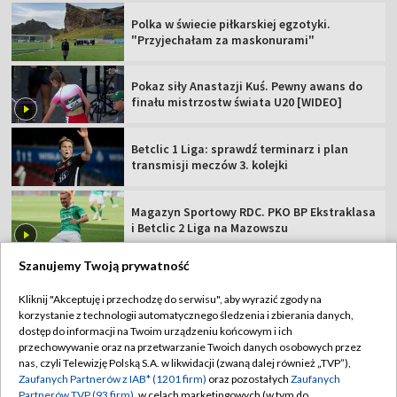
Polka w świecie piłkarskiej egzotyki.
"Przyjechałam za maskonurami"
Pokaz siły Anastazji Kuś. Pewny awans do
finału mistrzostw świata U20 [WIDEO]
Betclic 1 Liga: sprawdź terminarz i plan
transmisji meczów 3. kolejki
Magazyn Sportowy RDC. PKO BP Ekstraklasa
i Betclic 2 Liga na Mazowszu
Szanujemy Twoją prywatność
Kliknij "Akceptuję i przechodzę do serwisu", aby wyrazić zgody na
korzystanie z technologii automatycznego śledzenia i zbierania danych,
TVP
dostęp do informacji na Twoim urządzeniu końcowym i ich
przechowywanie oraz na przetwarzanie Twoich danych osobowych przez
Abonament TVP
Regulamin TVP
nas, czyli Telewizję Polską S.A. w likwidacji (zwaną dalej również „TVP”),
Polityka prywatności
Sklep TVP
Zaufanych Partnerów z IAB* (1201 firm)
oraz pozostałych
Zaufanych
Partnerów TVP (93 firm)
, w celach marketingowych (w tym do