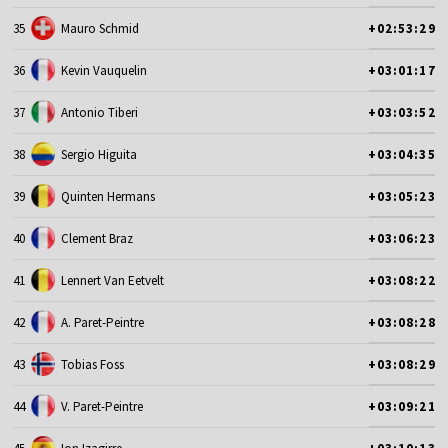
35
Mauro Schmid
+02:53:29
36
Kevin Vauquelin
+03:01:17
37
Antonio Tiberi
+03:03:52
38
Sergio Higuita
+03:04:35
39
Quinten Hermans
+03:05:23
40
Clement Braz
+03:06:23
41
Lennert Van Eetvelt
+03:08:22
42
A. Paret-Peintre
+03:08:28
43
Tobias Foss
+03:08:29
44
V. Paret-Peintre
+03:09:21