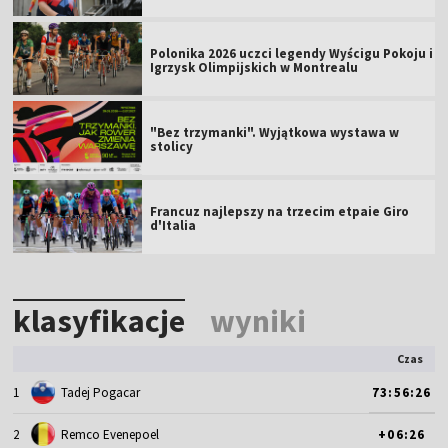
Polonika 2026 uczci legendy Wyścigu Pokoju i
Igrzysk Olimpijskich w Montrealu
"Bez trzymanki". Wyjątkowa wystawa w
stolicy
Francuz najlepszy na trzecim etpaie Giro
d'Italia
klasyfikacje
wyniki
Czas
1
Tadej Pogacar
73:56:26
2
Remco Evenepoel
+06:26