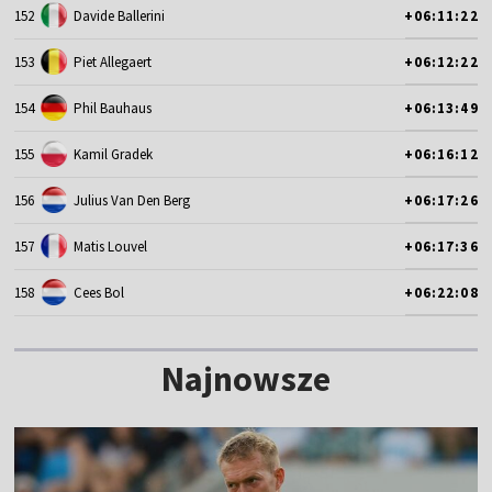
152
Davide Ballerini
+06:11:22
153
Piet Allegaert
+06:12:22
154
Phil Bauhaus
+06:13:49
155
Kamil Gradek
+06:16:12
156
Julius Van Den Berg
+06:17:26
157
Matis Louvel
+06:17:36
158
Cees Bol
+06:22:08
Najnowsze