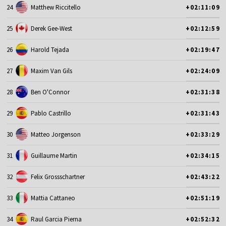
24
Matthew Riccitello
+02:11:09
25
Derek Gee-West
+02:12:59
26
Harold Tejada
+02:19:47
27
Maxim Van Gils
+02:24:09
28
Ben O'Connor
+02:31:38
29
Pablo Castrillo
+02:31:43
30
Matteo Jorgenson
+02:33:29
31
Guillaume Martin
+02:34:15
32
Felix Grossschartner
+02:43:22
33
Mattia Cattaneo
+02:51:19
34
Raul Garcia Pierna
+02:52:32