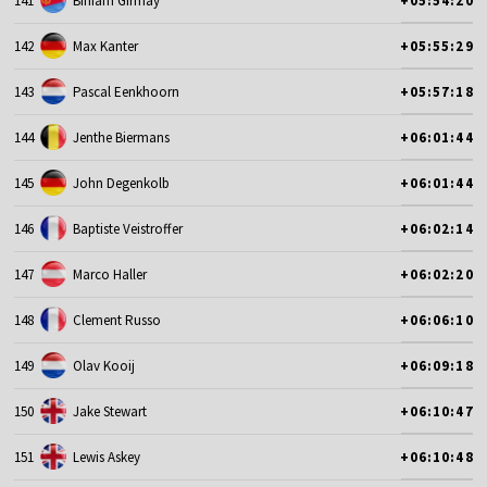
141
Biniam Girmay
+05:54:20
142
Max Kanter
+05:55:29
143
Pascal Eenkhoorn
+05:57:18
144
Jenthe Biermans
+06:01:44
145
John Degenkolb
+06:01:44
146
Baptiste Veistroffer
+06:02:14
147
Marco Haller
+06:02:20
148
Clement Russo
+06:06:10
149
Olav Kooij
+06:09:18
150
Jake Stewart
+06:10:47
151
Lewis Askey
+06:10:48