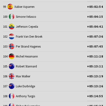
99
Xabier Azparren
+05:02:54
100
Simone Velasco
+05:04:15
101
Jefferson Cepeda
+05:04:42
102
Frank Van Den Broek
+05:07:36
103
Per Strand Hagenes
+05:07:45
104
Michel Hessmann
+05:11:28
105
Robert Stannard
+05:13:12
106
Max Walker
+05:13:19
107
Luke Durbridge
+05:13:26
108
Anthony Turgis
+05:14:55