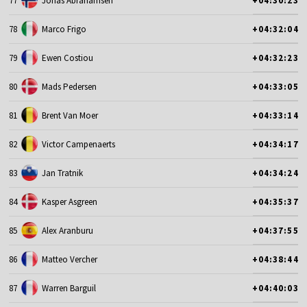
77
Jonas Abrahamsen
+04:30:23
78
Marco Frigo
+04:32:04
79
Ewen Costiou
+04:32:23
80
Mads Pedersen
+04:33:05
81
Brent Van Moer
+04:33:14
82
Victor Campenaerts
+04:34:17
83
Jan Tratnik
+04:34:24
84
Kasper Asgreen
+04:35:37
85
Alex Aranburu
+04:37:55
86
Matteo Vercher
+04:38:44
87
Warren Barguil
+04:40:03