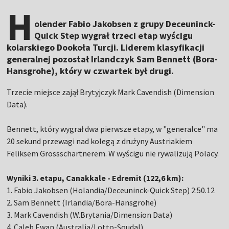
H
olender Fabio Jakobsen z grupy Deceuninck-
Quick Step wygrał trzeci etap wyścigu
kolarskiego Dookoła Turcji. Liderem klasyfikacji
generalnej pozostał Irlandczyk Sam Bennett (Bora-
Hansgrohe), który w czwartek był drugi.
Trzecie miejsce zajął Brytyjczyk Mark Cavendish (Dimension
Data).
Bennett, który wygrał dwa pierwsze etapy, w "generalce" ma
20 sekund przewagi nad kolegą z drużyny Austriakiem
Feliksem Grossschartnerem. W wyścigu nie rywalizują Polacy.
Wyniki 3. etapu, Canakkale - Edremit (122,6 km):
1. Fabio Jakobsen (Holandia/Deceuninck-Quick Step) 2:50.12
2. Sam Bennett (Irlandia/Bora-Hansgrohe)
3. Mark Cavendish (W.Brytania/Dimension Data)
4. Caleb Ewan (Australia/Lotto-Soudal)