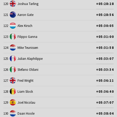
120
Joshua Tarling
+05:28:28
121
Aaron Gate
+05:28:56
122
Alex Kirsch
+05:30:05
123
Filippo Ganna
+05:31:00
124
Mike Teunissen
+05:31:58
125
Julian Alaphilippe
+05:33:07
126
Stefano Oldani
+05:33:34
127
Fred Wright
+05:36:21
128
Liam Slock
+05:36:40
129
Joel Nicolau
+05:37:07
130
Daan Hoole
+05:38:04