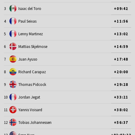
3
Isaac del Toro
+09:42
4
Paul Seixas
+11:56
5
Lenny Martinez
+13:02
6
Mattias Skjelmose
+14:59
7
Juan Ayuso
+17:48
8
Richard Carapaz
+20:00
9
Thomas Pidcock
+29:28
10
Jordan Jegat
+33:21
11
Yannis Voisard
+38:02
12
Tobias Johannessen
+56:37