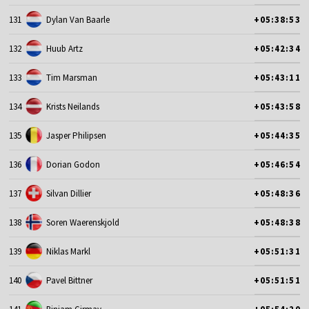
131
Dylan Van Baarle
+05:38:53
132
Huub Artz
+05:42:34
133
Tim Marsman
+05:43:11
134
Krists Neilands
+05:43:58
135
Jasper Philipsen
+05:44:35
136
Dorian Godon
+05:46:54
137
Silvan Dillier
+05:48:36
138
Soren Waerenskjold
+05:48:38
139
Niklas Markl
+05:51:31
140
Pavel Bittner
+05:51:51