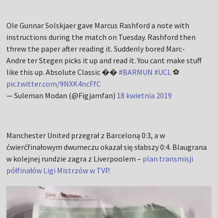
Ole Gunnar Solskjaer gave Marcus Rashford a note with
instructions during the match on Tuesday. Rashford then
threw the paper after reading it. Suddenly bored Marc-
Andre ter Stegen picks it up and read it. You cant make stuff
like this up. Absolute Classic ��
#BARMUN
#UCL
⚽️
pic.twitter.com/9NXK4ncFfC
— Suleman Modan (@Figjamfan)
18 kwietnia 2019
Manchester United przegrał z Barceloną 0:3, a w
ćwierćfinałowym dwumeczu okazał się słabszy 0:4. Blaugrana
w kolejnej rundzie zagra z Liverpoolem –
plan transmisji
półfinałów Ligi Mistrzów w TVP
.