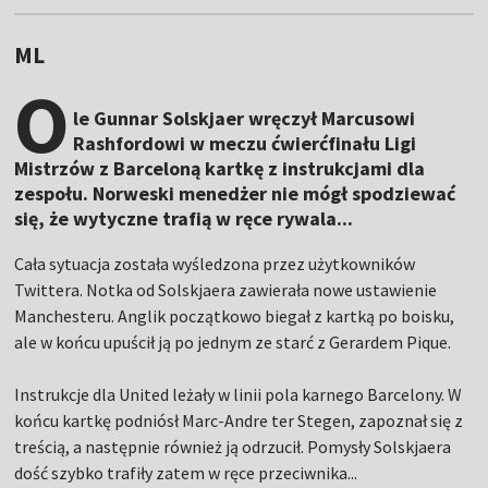
ML
O
le Gunnar Solskjaer wręczył Marcusowi
Rashfordowi w meczu ćwierćfinału Ligi
Mistrzów z Barceloną kartkę z instrukcjami dla
zespołu. Norweski menedżer nie mógł spodziewać
się, że wytyczne trafią w ręce rywala...
Cała sytuacja została wyśledzona przez użytkowników
Twittera. Notka od Solskjaera zawierała nowe ustawienie
Manchesteru. Anglik początkowo biegał z kartką po boisku,
ale w końcu upuścił ją po jednym ze starć z Gerardem Pique.
Instrukcje dla United leżały w linii pola karnego Barcelony. W
końcu kartkę podniósł Marc-Andre ter Stegen, zapoznał się z
treścią, a następnie również ją odrzucił. Pomysły Solskjaera
dość szybko trafiły zatem w ręce przeciwnika...