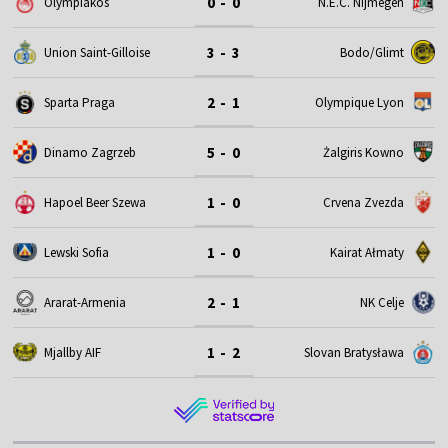
0 - 0
Olympiakos
N.E.C. Nijmegen
3 - 3
Union Saint-Gilloise
Bodo/Glimt
2 - 1
Sparta Praga
Olympique Lyon
5 - 0
Dinamo Zagrzeb
Żalgiris Kowno
1 - 0
Hapoel Beer Szewa
Crvena Zvezda
1 - 0
Lewski Sofia
Kairat Ałmaty
2 - 1
Ararat-Armenia
NK Celje
1 - 2
Mjallby AIF
Slovan Bratysława