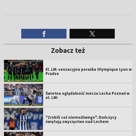
Zobacz też
El. LM: sensacyjna porażka Olympique Lyon w
Pradze
Świetna oglądalność meczu Lecha Poznań w
el. LM!
"Zrobili coś niemożliwego". Duńczycy
świętują zwycięstwo nad Lechem