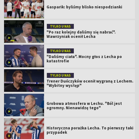
Gasparik: byliśmy blisko niespodzianki
TYLKO U NAS
"Po raz kolejny daliśmy się nabrać".
Wawrzyniak ocenił Lecha
TYLKO U NAS
"Daliśmy ciała". Mocny głos z Lecha po
katastrofie
TYLKO U NAS
Trener Duńczyków ocenił wygraną z Lechem.
"Wybitny występ"
Grobowa atmosfera w Lechu. "Ból jest
ogromny. Nienawidzę tego"
Historyczna porażka Lecha. To pierwszy taki
przypadek