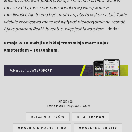
Musimy zachować pokorę. Fakt, że nikt na nas nie stawiał w
meczu z City, może dać nam dodatkową wiarę w nasze
możliwości. Ale trzeba być sprytnym, aby to wykorzystać. Takie
wielkie zwycięstwo może też wpłynąć niekorzystnie na zespół.
Ajaks pokonał Real i Juventus, więc jest faworytem –
dodał.
8 maja w Telewizji Polskiej transmisja meczu Ajax
Amsterdam – Tottenham.
Pobierz aplikację
TVP SPORT
ŹRÓDŁO:
TVPSPORT.PL/GOAL.COM
#LIGA MISTRZÓW
#TOTTENHAM
#MAURICIO POCHETTINO
#MANCHESTER CITY