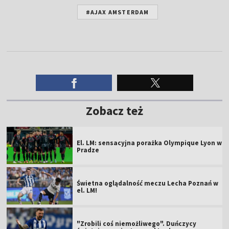
#AJAX AMSTERDAM
Zobacz też
El. LM: sensacyjna porażka Olympique Lyon w
Pradze
Świetna oglądalność meczu Lecha Poznań w
el. LM!
"Zrobili coś niemożliwego". Duńczycy