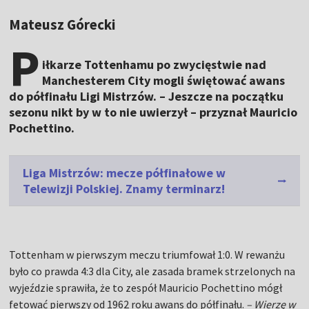
Mateusz Górecki
P
iłkarze Tottenhamu po zwycięstwie nad
Manchesterem City mogli świętować awans
do półfinału Ligi Mistrzów. – Jeszcze na początku
sezonu nikt by w to nie uwierzył – przyznał Mauricio
Pochettino.
Liga Mistrzów: mecze półfinałowe w
Telewizji Polskiej. Znamy terminarz!
Tottenham w pierwszym meczu triumfował 1:0. W rewanżu
było co prawda 4:3 dla City, ale zasada bramek strzelonych na
wyjeździe sprawiła, że to zespół Mauricio Pochettino mógł
fetować pierwszy od 1962 roku awans do półfinału.
– Wierzę w