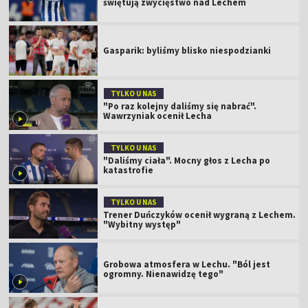
świętują zwycięstwo nad Lechem
Gasparik: byliśmy blisko niespodzianki
TYLKO U NAS
"Po raz kolejny daliśmy się nabrać".
Wawrzyniak ocenił Lecha
TYLKO U NAS
"Daliśmy ciała". Mocny głos z Lecha po
katastrofie
TYLKO U NAS
Trener Duńczyków ocenił wygraną z Lechem.
"Wybitny występ"
Grobowa atmosfera w Lechu. "Ból jest
ogromny. Nienawidzę tego"