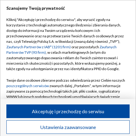
Szanujemy Twoją prywatność
Kliknij "Akceptuję i przechodzę do serwisu", aby wyrazić zgody na
korzystanie z technologii automatycznego śledzenia i zbierania danych,
TVP
dostęp do informacji na Twoim urządzeniu końcowym i ich
przechowywanie oraz na przetwarzanie Twoich danych osobowych przez
Abonament TVP
Regulamin TVP
nas, czyli Telewizję Polską S.A. w likwidacji (zwaną dalej również „TVP”),
Polityka prywatności
Sklep TVP
Zaufanych Partnerów z IAB* (1201 firm)
oraz pozostałych
Zaufanych
Partnerów TVP (93 firm)
, w celach marketingowych (w tym do
Biuro Reklamy
Moje zgody
zautomatyzowanego dopasowania reklam do Twoich zainteresowań i
mierzenia ich skuteczności) i pozostałych, które wskazujemy poniżej, a
Oferta Handlowa
Biuro reklamy
także zgody na udostępnianie przez nas identyfikatora PPID do Google.
Telegazeta ogłoszenia
Kontakt
Twoje dane osobowe zbierane podczas odwiedzania przez Ciebie naszych
Emisja w TVP
poszczególnych serwisów
zwanych dalej „Portalem”, w tym informacje
zapisywane za pomocą technologii takich jak: pliki cookie, sygnalizatory
Kanały
Rada Programowa
WWW lub innych podobnych technologii umożliwiających świadczenie
dopasowanych i bezpiecznych usług, personalizację treści oraz reklam,
Ogłoszenia przetargowe
udostępnianie funkcji mediów społecznościowych oraz analizowanie
©2026 Telewizja Polska Spółka Akcyjna w likwidacji
Akceptuję i przechodzę do serwisu
ruchu w Internecie.
Akademia Telewizyjna
Informacje o nadawcy
Twoje dane osobowe zbierane podczas odwiedzania przez Ciebie
Ustawienia zaawansowane
News
Transmisje
Wideo
Więcej
poszczególnych serwisów
na Portalu, takie jak adresy IP, identyfikatory
Centrum informacji TVP
Twoich urządzeń końcowych i identyfikatory plików cookie, informacje o