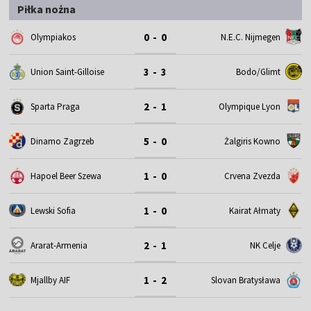
Piłka nożna
0 - 0
Olympiakos
N.E.C. Nijmegen
3 - 3
Union Saint-Gilloise
Bodo/Glimt
2 - 1
Sparta Praga
Olympique Lyon
5 - 0
Dinamo Zagrzeb
Żalgiris Kowno
1 - 0
Hapoel Beer Szewa
Crvena Zvezda
1 - 0
Lewski Sofia
Kairat Ałmaty
2 - 1
Ararat-Armenia
NK Celje
1 - 2
Mjallby AIF
Slovan Bratysława