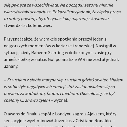
siłę płynącą ze wszechświata. Na początku sezonu nikt nie
wierzył w taki scenariusz. Pokazaliśmy jednak, że ciężka praca
to dobry powód, aby otrzymać taką nagrodę z kosmosu –
stwierdził szkoleniowiec.
Przyznał także, że w trakcie spotkania przeżył jeden z
najgorszych momentów w karierze trenerskiej. Nastąpił w
sytuacji, kiedy Raheem Sterling w doliczonym czasie gry
umieścił piłkę w siatce. Gol po analizie VAR nie został jednak
uznany.
– Zrzuciłem z siebie marynarkę, rzuciłem gdzieś sweter. Miałem
w sobie tyle negatywnych emocji. Już zastanawiałem się co
powiem zawodnikom, fanom i mediom. Okazało się, że był
spalony i... znowu żyłem –
wyznał.
O awans do finału zespół z Londynu zagra z Ajaksem, który
sensacyjnie wyeliminował Juventus z Cristiano Ronaldo.
–