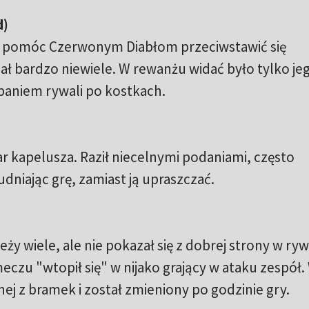
d)
łby pomóc Czerwonym Diabłom przeciwstawić się
 bardzo niewiele. W rewanżu widać było tylko je
kopaniem rywali po kostkach.
ar kapelusza. Raził niecelnymi podaniami, często
dniając grę, zamiast ją upraszczać.
ży wiele, ale nie pokazał się z dobrej strony w rywa
zu "wtopił się" w nijako grający w ataku zespół.
nej z bramek i został zmieniony po godzinie gry.