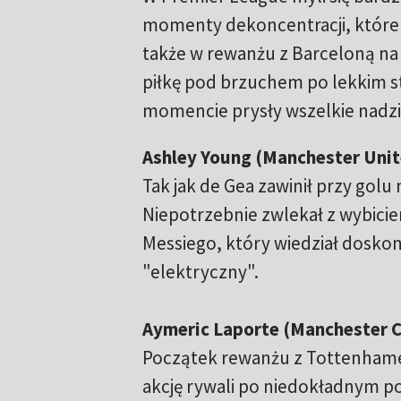
momenty dekoncentracji, które k
także w rewanżu z Barceloną na
piłkę pod brzuchem po lekkim s
momencie prysły wszelkie nadzi
Ashley Young (Manchester Unit
Tak jak de Gea zawinił przy gol
Niepotrzebnie zwlekał z wybiciem 
Messiego, który wiedział doskonal
"elektryczny".
Aymeric Laporte (Manchester C
Początek rewanżu z Tottenhame
akcję rywali po niedokładnym po