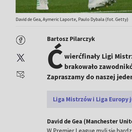
David de Gea, Aymeric Laporte, Paulo Dybala (fot. Getty)
Bartosz Pilarczyk
Ć
wierćfinały Ligi Mist
brakowało zawodników
Zapraszamy do naszej jeden
Liga Mistrzów i Liga Europy
David de Gea (Manchester Unit
W Premier League myli się bard