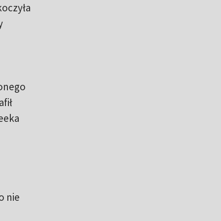
koczyła
y
zonego
fił
Beeka
o nie