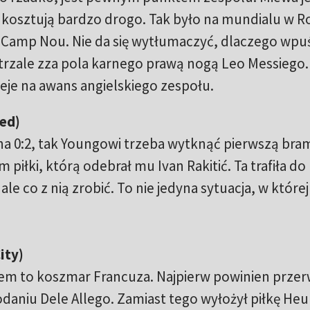
osztują bardzo drogo. Tak było na mundialu w Ros
 Camp Nou. Nie da się wytłumaczyć, dlaczego wpuś
trzale zza pola karnego prawą nogą Leo Messiego
eje na awans angielskiego zespołu.
ed)
u na 0:2, tak Youngowi trzeba wytknąć pierwszą bra
piłki, którą odebrał mu Ivan Rakitić. Ta trafiła do
e co z nią zrobić. To nie jedyna sytuacja, w której
ity)
m to koszmar Francuza. Najpierw powinien prze
daniu Dele Allego. Zamiast tego wyłożył piłkę He