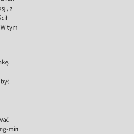
ji, a
cił
. W tym
mkę.
 był
rwać
ung-min