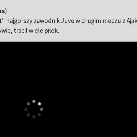
us)
t" najgorszy zawodnik Juve w drugim meczu z Aja
ie, tracił wiele piłek.