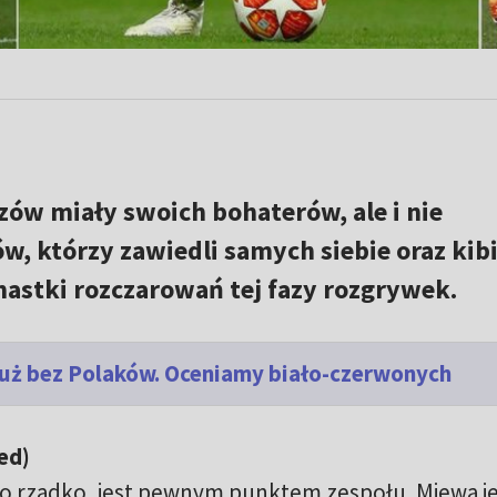
rzów miały swoich bohaterów, ale i nie
, którzy zawiedli samych siebie oraz kib
astki rozczarowań tej fazy rozgrywek.
 już bez Polaków. Oceniamy biało-czerwonych
ed)
zo rzadko, jest pewnym punktem zespołu. Miewa j