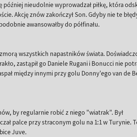
ilę później nieudolnie wyprowadzał piłkę, która ods
oście. Akcję znów zakończył Son. Gdyby nie te błęd
podobnie awansowałby do półfinału.
st zmorą wszystkich napastników świata. Doświadc
kło, zastąpił go Daniele Rugani i Bonucci nie potra
Zaspał między innymi przy golu Donny'ego van de 
ów, by regularnie robić z niego "wiatrak". Był
ał palce przy straconym golu na 1:1 w Turynie. T
bice Juve.