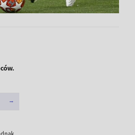
iców.
ednak