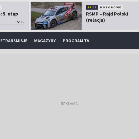
O
15:25
MOTOROWE
 5. etap
RSMP – Rajd Polski
(relacja)
15:15
ETRANSMISJE
MAGAZYNY
PROGRAM TV