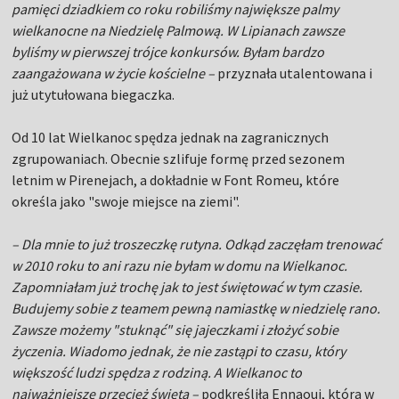
pamięci dziadkiem co roku robiliśmy największe palmy
wielkanocne na Niedzielę Palmową. W Lipianach zawsze
byliśmy w pierwszej trójce konkursów. Byłam bardzo
zaangażowana w życie kościelne –
przyznała utalentowana i
już utytułowana biegaczka.
Od 10 lat Wielkanoc spędza jednak na zagranicznych
zgrupowaniach. Obecnie szlifuje formę przed sezonem
letnim w Pirenejach, a dokładnie w Font Romeu, które
określa jako "swoje miejsce na ziemi".
– Dla mnie to już troszeczkę rutyna. Odkąd zaczęłam trenować
w 2010 roku to ani razu nie byłam w domu na Wielkanoc.
Zapomniałam już trochę jak to jest świętować w tym czasie.
Budujemy sobie z teamem pewną namiastkę w niedzielę rano.
Zawsze możemy "stuknąć" się jajeczkami i złożyć sobie
życzenia. Wiadomo jednak, że nie zastąpi to czasu, który
większość ludzi spędza z rodziną. A Wielkanoc to
najważniejsze przecież święta –
podkreśliła Ennaoui, która w