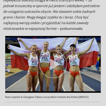
największe sukcesy osiąga w nieco starszym wieku.
– Ja
jednak troszeczkę w sporcie już jestem i zdobyłam potrzebne
do osiągania sukcesów obycie. Nie stawiam sobie żadnych
granic i barier. Mogę biegać szybko tu i teraz. Chcę być
najlepszą wersją siebie i przyjeżdżać na każde zawody
mistrzowskie w najwyższej formie –
podsumowała.
Nasi rządzili w Glasgow! Zobacz wszystkie medale dla Polski [WIDEO]