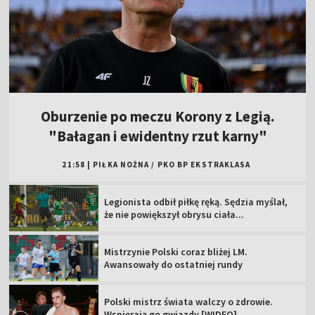
Oburzenie po meczu Korony z Legią.
"Bałagan i ewidentny rzut karny"
21:58
|
PIŁKA NOŻNA
/
PKO BP EKSTRAKLASA
Legionista odbił piłkę ręką. Sędzia myślał,
że nie powiększył obrysu ciała...
Mistrzynie Polski coraz bliżej LM.
Awansowały do ostatniej rundy
Polski mistrz świata walczy o zdrowie.
Wspierają go gwiazdy [WIDEO]