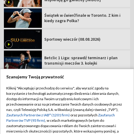
Świątek w ćwierćfinale w Toronto. Z kim i
kiedy zagra Polka?
Sportowy wieczór (08.08.2026)
Betclic 1 Liga: sprawdź terminarz i plan
transmisji meczów 3. kolejki
Szanujemy Twoją prywatność
Kliknij "Akceptuję i przechodzę do serwisu", aby wyrazić zgody na
korzystanie z technologii automatycznego śledzenia i zbierania danych,
TVP
dostęp do informacji na Twoim urządzeniu końcowym i ich
Abonament TVP
Regulamin TVP
przechowywanie oraz na przetwarzanie Twoich danych osobowych przez
nas, czyli Telewizję Polską S.A. w likwidacji (zwaną dalej również „TVP”),
Polityka prywatności
Sklep TVP
Zaufanych Partnerów z IAB* (1201 firm)
oraz pozostałych
Zaufanych
Partnerów TVP (93 firm)
, w celach marketingowych (w tym do
Biuro Reklamy
Moje zgody
zautomatyzowanego dopasowania reklam do Twoich zainteresowań i
mierzenia ich skuteczności) i pozostałych, które wskazujemy poniżej, a
Oferta Handlowa
Biuro reklamy