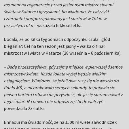
moment na regenerację przed jesiennymi mistrzostwami
świata w Katarze i igrzyskami, bo wiadomo, że cały cykl
czteroletni podporządkowany jest startowi w Tokio w
przyszłym roku –
wskazała lekkoatletka.
Dodała, że po kilku tygodniach odpoczynku czuła "głód
biegania". Cel na ten sezon jest jasny – walka o finał
mistrzostw świata w Katarze (28 września – 6 października).
– Będę przeszczęśliwa, gdy zajmę miejsce w pierwszej ósemce
mistrzostw świata. Każda lokata wyżej będzie wielkim
osiągnięciem. Wiadomo, że jeżeli dwa razy się nie weszło do
finału MŚ, a mi brakowało setnych sekundy, to pojawia się
pewna bariera i obawa na przyszłość, ale ja się staram nawet z
tego śmiać. Na pewno nie odpuszczę i będę walczyć –
powiedziała 23-latka.
Ennaoui ma świadomość, że na 1500 m wiele zawodniczek