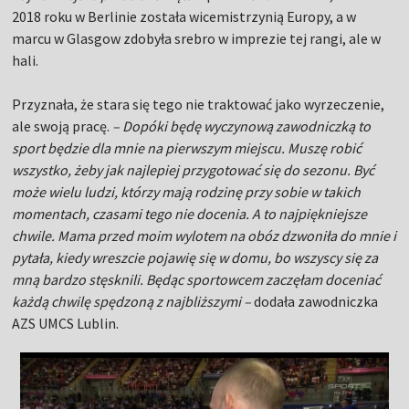
2018 roku w Berlinie została wicemistrzynią Europy, a w
marcu w Glasgow zdobyła srebro w imprezie tej rangi, ale w
hali.
Przyznała, że stara się tego nie traktować jako wyrzeczenie,
ale swoją pracę.
– Dopóki będę wyczynową zawodniczką to
sport będzie dla mnie na pierwszym miejscu. Muszę robić
wszystko, żeby jak najlepiej przygotować się do sezonu. Być
może wielu ludzi, którzy mają rodzinę przy sobie w takich
momentach, czasami tego nie docenia. A to najpiękniejsze
chwile. Mama przed moim wylotem na obóz dzwoniła do mnie i
pytała, kiedy wreszcie pojawię się w domu, bo wszyscy się za
mną bardzo stęsknili. Będąc sportowcem zaczęłam doceniać
każdą chwilę spędzoną z najbliższymi –
dodała zawodniczka
AZS UMCS Lublin.