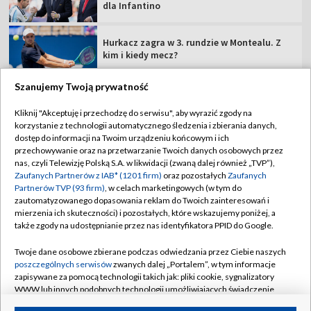
dla Infantino
Hurkacz zagra w 3. rundzie w Montealu. Z
kim i kiedy mecz?
Szanujemy Twoją prywatność
Kliknij "Akceptuję i przechodzę do serwisu", aby wyrazić zgody na
korzystanie z technologii automatycznego śledzenia i zbierania danych,
TVP
dostęp do informacji na Twoim urządzeniu końcowym i ich
Abonament TVP
Regulamin TVP
przechowywanie oraz na przetwarzanie Twoich danych osobowych przez
nas, czyli Telewizję Polską S.A. w likwidacji (zwaną dalej również „TVP”),
Polityka prywatności
Sklep TVP
Zaufanych Partnerów z IAB* (1201 firm)
oraz pozostałych
Zaufanych
Partnerów TVP (93 firm)
, w celach marketingowych (w tym do
Biuro Reklamy
Moje zgody
zautomatyzowanego dopasowania reklam do Twoich zainteresowań i
mierzenia ich skuteczności) i pozostałych, które wskazujemy poniżej, a
Oferta Handlowa
Biuro reklamy
także zgody na udostępnianie przez nas identyfikatora PPID do Google.
Telegazeta ogłoszenia
Kontakt
Twoje dane osobowe zbierane podczas odwiedzania przez Ciebie naszych
Emisja w TVP
poszczególnych serwisów
zwanych dalej „Portalem”, w tym informacje
zapisywane za pomocą technologii takich jak: pliki cookie, sygnalizatory
Kanały
Rada Programowa
WWW lub innych podobnych technologii umożliwiających świadczenie
dopasowanych i bezpiecznych usług, personalizację treści oraz reklam,
Ogłoszenia przetargowe