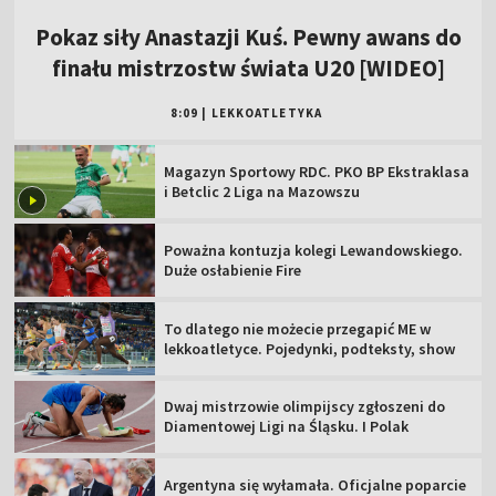
Pokaz siły Anastazji Kuś. Pewny awans do
finału mistrzostw świata U20 [WIDEO]
8:09
|
LEKKOATLETYKA
Magazyn Sportowy RDC. PKO BP Ekstraklasa
i Betclic 2 Liga na Mazowszu
Poważna kontuzja kolegi Lewandowskiego.
Duże osłabienie Fire
To dlatego nie możecie przegapić ME w
lekkoatletyce. Pojedynki, podteksty, show
Dwaj mistrzowie olimpijscy zgłoszeni do
Diamentowej Ligi na Śląsku. I Polak
Argentyna się wyłamała. Oficjalne poparcie