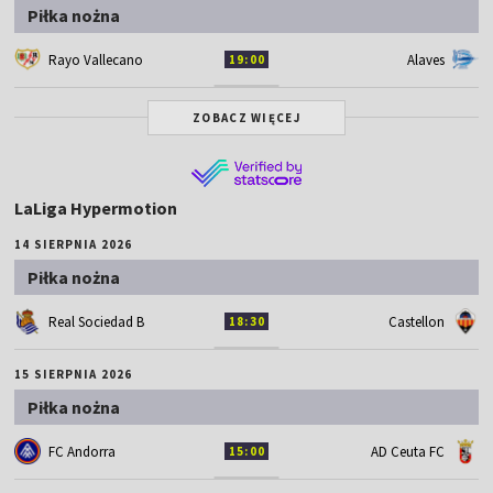
Piłka nożna
Rayo Vallecano
Alaves
19:00
ZOBACZ WIĘCEJ
LaLiga Hypermotion
14 SIERPNIA 2026
Piłka nożna
Real Sociedad B
Castellon
18:30
15 SIERPNIA 2026
Piłka nożna
FC Andorra
AD Ceuta FC
15:00