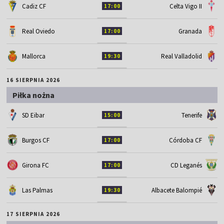
Cadiz CF
Celta Vigo II
17:00
Real Oviedo
Granada
17:00
Mallorca
Real Valladolid
19:30
16 SIERPNIA 2026
Piłka nożna
SD Eibar
Tenerife
15:00
Burgos CF
Córdoba CF
17:00
Girona FC
CD Leganés
17:00
Las Palmas
Albacete Balompié
19:30
17 SIERPNIA 2026