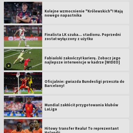
Kolejne wzmocnienie "Królewskich"! Mają
nowego napastnika
Finalista LK szuka... stadionu. Poprzedni
został wyłączony z użytku
Fabiański zakończył karierę. Zobacz jego
najlepsze interwencje w kadrze [WIDEO]
Oficjalnie: gwiazda Bundesligi przeszła do
Barcelony!
Mundial zakłócił przygotowania klubów
LaLiga
Hitowy transfer Realu! To reprezentant
Holandii