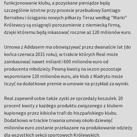
funkcjonowanie klubu, a pozyskane pieniądze będą
szczególnie istotne przy procesie przebudowy Santiago
Bernabeu i ściąganiu nowych piłkarzy. Teraz według "Marki"
Królewscy są osiągnęli porozumienie z niemiecką firmą,
dzięki któremu będą inkasować rocznie aż 120 milionów euro.
Umowa z Adidasem ma obowiązywać przez dwanaście lat (do
końca czerwca 2031 roku), w trakcie których Real może
zainkasować nawet miliard i 600 milionów euro od
producenta młodzieży. Pewną kwotą na sezon pozostaje
wspomniane 120 milionów euro, ale klub z Madrytu może
liczyć na dodatkowe premie w umowie na przykład za wyniki.
Real zapewnił sobie także zyski ze sprzedaży koszulek. 20
procent kwoty z każdego produktu związanego z klubem
kupionego przez kibiców trafi do hiszpańskiego klubu.
Dodatkowo w trackie trwania umowy około dziewięć
milionów euro zostanie przekazane na produkowanie odzieży
dla wszystkich sekcji sportowych Królewskich.