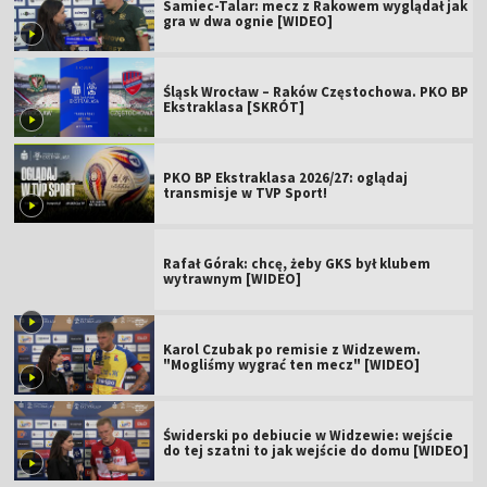
Samiec-Talar: mecz z Rakowem wyglądał jak
gra w dwa ognie [WIDEO]
Śląsk Wrocław – Raków Częstochowa. PKO BP
Ekstraklasa [SKRÓT]
PKO BP Ekstraklasa 2026/27: oglądaj
transmisje w TVP Sport!
Rafał Górak: chcę, żeby GKS był klubem
wytrawnym [WIDEO]
Karol Czubak po remisie z Widzewem.
"Mogliśmy wygrać ten mecz" [WIDEO]
Świderski po debiucie w Widzewie: wejście
do tej szatni to jak wejście do domu [WIDEO]