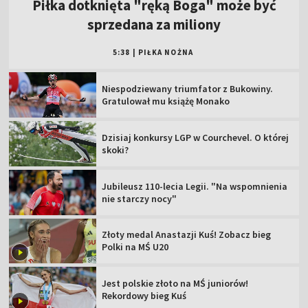
Piłka dotknięta "ręką Boga" może być
sprzedana za miliony
5:38
|
PIŁKA NOŻNA
Niespodziewany triumfator z Bukowiny.
Gratulował mu książę Monako
Dzisiaj konkursy LGP w Courchevel. O której
skoki?
Jubileusz 110-lecia Legii. "Na wspomnienia
nie starczy nocy"
Złoty medal Anastazji Kuś! Zobacz bieg
Polki na MŚ U20
Jest polskie złoto na MŚ juniorów!
Rekordowy bieg Kuś