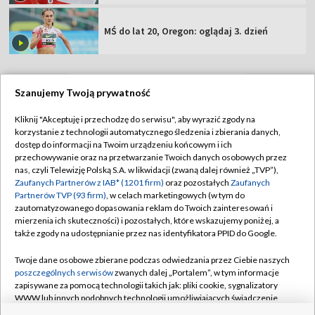
MŚ do lat 20, Oregon: oglądaj 3. dzień
Szanujemy Twoją prywatność
TVP
Kliknij "Akceptuję i przechodzę do serwisu", aby wyrazić zgody na
korzystanie z technologii automatycznego śledzenia i zbierania danych,
Abonament TVP
Regulamin TVP
dostęp do informacji na Twoim urządzeniu końcowym i ich
Polityka prywatności
Sklep TVP
przechowywanie oraz na przetwarzanie Twoich danych osobowych przez
nas, czyli Telewizję Polską S.A. w likwidacji (zwaną dalej również „TVP”),
Biuro Reklamy
Moje zgody
Zaufanych Partnerów z IAB* (1201 firm)
oraz pozostałych
Zaufanych
Partnerów TVP (93 firm)
, w celach marketingowych (w tym do
Oferta Handlowa
Biuro reklamy
zautomatyzowanego dopasowania reklam do Twoich zainteresowań i
mierzenia ich skuteczności) i pozostałych, które wskazujemy poniżej, a
Telegazeta ogłoszenia
Kontakt
także zgody na udostępnianie przez nas identyfikatora PPID do Google.
Emisja w TVP
Twoje dane osobowe zbierane podczas odwiedzania przez Ciebie naszych
Kanały
Rada Programowa
poszczególnych serwisów
zwanych dalej „Portalem”, w tym informacje
zapisywane za pomocą technologii takich jak: pliki cookie, sygnalizatory
Ogłoszenia przetargowe
WWW lub innych podobnych technologii umożliwiających świadczenie
©2026 Telewizja Polska Spółka Akcyjna w likwidacji
dopasowanych i bezpiecznych usług, personalizację treści oraz reklam,
Akademia Telewizyjna