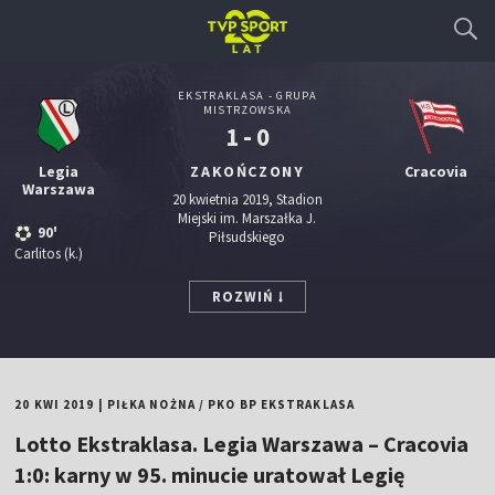
EKSTRAKLASA - GRUPA
MISTRZOWSKA
1 - 0
Legia
ZAKOŃCZONY
Cracovia
Warszawa
20 kwietnia 2019, Stadion
Miejski im. Marszałka J.
90'
Piłsudskiego
Carlitos
(k.)
ROZWIŃ
20 KWI 2019
|
PIŁKA NOŻNA
/
PKO BP EKSTRAKLASA
Lotto Ekstraklasa. Legia Warszawa – Cracovia
1:0: karny w 95. minucie uratował Legię