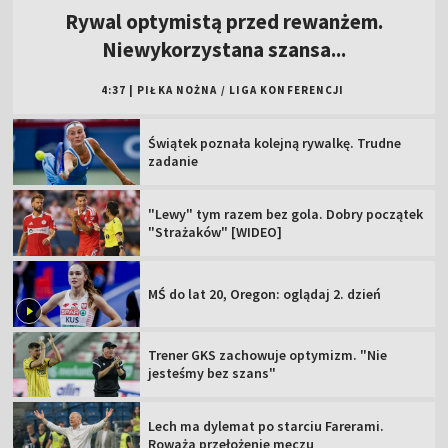
Rywal optymistą przed rewanżem.
Niewykorzystana szansa...
4:37
|
PIŁKA NOŻNA
/
LIGA KONFERENCJI
Świątek poznała kolejną rywalkę. Trudne
zadanie
"Lewy" tym razem bez gola. Dobry początek
"Strażaków" [WIDEO]
MŚ do lat 20, Oregon: oglądaj 2. dzień
Trener GKS zachowuje optymizm. "Nie
jesteśmy bez szans"
Lech ma dylemat po starciu Farerami.
Roważa przełożenie meczu