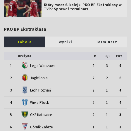
Który mecz 6. kolejki PKO BP Ekstraklasy w
TVP? Sprawdź terminarz
PKO BP Ekstraklasa
Tabela
Wyniki
Terminarz
Drużyna
M
+/-
Pkt
1
Legia Warszawa
2
3
6
2
Jagiellonia
2
2
6
3
Lech Poznań
2
1
4
4
Wisła Płock
2
1
4
5
GKS Katowice
2
1
3
6
Górnik Zabrze
1
1
3