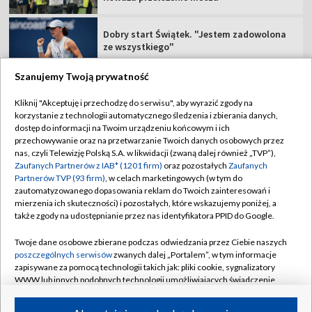
Dobry start Świątek. "Jestem zadowolona
ze wszystkiego"
Szanujemy Twoją prywatność
Kliknij "Akceptuję i przechodzę do serwisu", aby wyrazić zgody na
korzystanie z technologii automatycznego śledzenia i zbierania danych,
TVP
dostęp do informacji na Twoim urządzeniu końcowym i ich
przechowywanie oraz na przetwarzanie Twoich danych osobowych przez
Abonament TVP
Regulamin TVP
nas, czyli Telewizję Polską S.A. w likwidacji (zwaną dalej również „TVP”),
Polityka prywatności
Sklep TVP
Zaufanych Partnerów z IAB* (1201 firm)
oraz pozostałych
Zaufanych
Partnerów TVP (93 firm)
, w celach marketingowych (w tym do
Biuro Reklamy
Moje zgody
zautomatyzowanego dopasowania reklam do Twoich zainteresowań i
mierzenia ich skuteczności) i pozostałych, które wskazujemy poniżej, a
Oferta Handlowa
Biuro reklamy
także zgody na udostępnianie przez nas identyfikatora PPID do Google.
Telegazeta ogłoszenia
Kontakt
Twoje dane osobowe zbierane podczas odwiedzania przez Ciebie naszych
Emisja w TVP
poszczególnych serwisów
zwanych dalej „Portalem”, w tym informacje
zapisywane za pomocą technologii takich jak: pliki cookie, sygnalizatory
Kanały
Rada Programowa
WWW lub innych podobnych technologii umożliwiających świadczenie
dopasowanych i bezpiecznych usług, personalizację treści oraz reklam,
Ogłoszenia przetargowe
udostępnianie funkcji mediów społecznościowych oraz analizowanie
©2026 Telewizja Polska Spółka Akcyjna w likwidacji