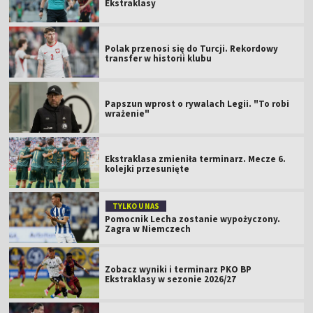
Ekstraklasy
Polak przenosi się do Turcji. Rekordowy
transfer w historii klubu
Papszun wprost o rywalach Legii. "To robi
wrażenie"
Ekstraklasa zmieniła terminarz. Mecze 6.
kolejki przesunięte
TYLKO U NAS
Pomocnik Lecha zostanie wypożyczony.
Zagra w Niemczech
Zobacz wyniki i terminarz PKO BP
Ekstraklasy w sezonie 2026/27