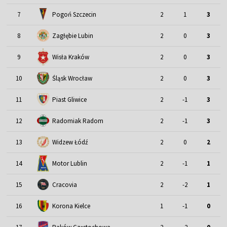
7
Pogoń Szczecin
2
1
3
8
Zagłębie Lubin
2
0
3
9
Wisła Kraków
2
0
3
Śląsk Wrocław
10
2
0
3
11
Piast Gliwice
2
-1
3
12
Radomiak Radom
2
-1
3
13
Widzew Łódź
2
0
2
Motor Lublin
14
2
-1
1
15
Cracovia
2
-2
1
16
Korona Kielce
1
-1
0