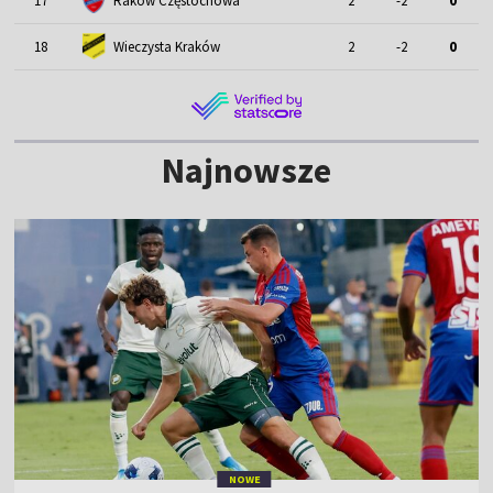
17
Raków Częstochowa
2
-2
0
18
Wieczysta Kraków
2
-2
0
Najnowsze
NOWE