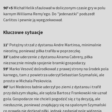
90'+5
Michał Helik sfaulował w doliczonym czasie gry w polu
karnym Williama Remy'ego. Do "jedenastki" podszedł
Carlitos i pewnie ją wyegzekwował.
Kluczowe sytuacje
11'
Potężny strzał z dystansu Andre Martinsa, minimalnie
niecelny, ponieważ piłka trafiła w poprzeczkę.
33'
Ładne uderzenie z dystansu Airama Cabrery, piłka
nieznacznie minęła spojenie bramki gospodarzy.
59'
Marko Vesović dośrodkował z prawej strony na środek pola
karnego, tam z powietrza uderzył Sebastian Szymański, ale
prosto w Michala Peskovicia.
60'
Iuri Medeiros ładnie uderzył po ziemi z dystansu i trafił
przy dalszym słupku, ale sędzia Bartosz Frankowski nie uznał
gola. Gospodarze nie chcieli pogodzić się z tą decyzją, ale
niesłusznie, ponieważ znajdujący się na spalonym Szymański
co prawda nie dotknął piłki, jednak zasłaniał pole widzenia