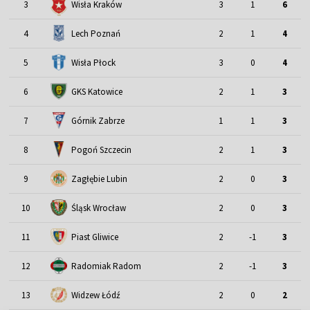
3
Wisła Kraków
3
1
6
4
Lech Poznań
2
1
4
5
Wisła Płock
3
0
4
6
GKS Katowice
2
1
3
7
Górnik Zabrze
1
1
3
8
Pogoń Szczecin
2
1
3
9
Zagłębie Lubin
2
0
3
Śląsk Wrocław
10
2
0
3
11
Piast Gliwice
2
-1
3
12
Radomiak Radom
2
-1
3
13
Widzew Łódź
2
0
2