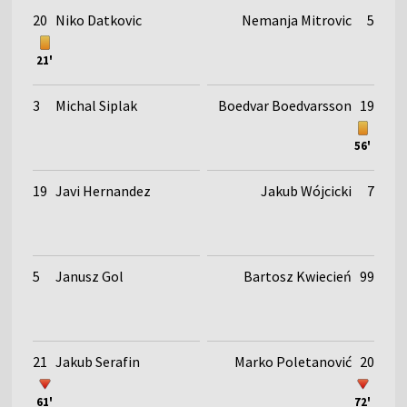
20
Niko Datkovic
Nemanja Mitrovic
5
21'
3
Michal Siplak
Boedvar Boedvarsson
19
56'
19
Javi Hernandez
Jakub Wójcicki
7
5
Janusz Gol
Bartosz Kwiecień
99
21
Jakub Serafin
Marko Poletanović
20
61'
72'