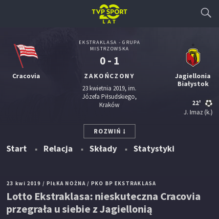
EKSTRAKLASA - GRUPA
MISTRZOWSKA
0 - 1
Cracovia
ZAKOŃCZONY
Jagiellonia
Białystok
23 kwietnia 2019, im.
Józefa Piłsudskiego,
22'
Kraków
J. Imaz
(k.)
ROZWIŃ
Start
Relacja
Składy
Statystyki
23 kwi 2019
/ PIŁKA NOŻNA
/ PKO BP EKSTRAKLASA
Lotto Ekstraklasa: nieskuteczna Cracovia
przegrała u siebie z Jagiellonią