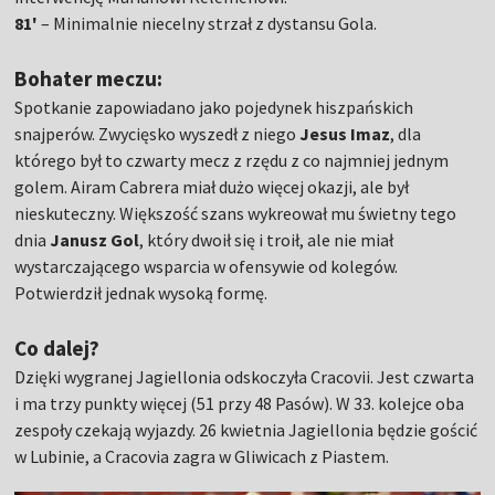
81'
– Minimalnie niecelny strzał z dystansu Gola.
Bohater meczu:
Spotkanie zapowiadano jako pojedynek hiszpańskich
snajperów. Zwycięsko wyszedł z niego
Jesus Imaz
, dla
którego był to czwarty mecz z rzędu z co najmniej jednym
golem. Airam Cabrera miał dużo więcej okazji, ale był
nieskuteczny. Większość szans wykreował mu świetny tego
dnia
Janusz Gol
, który dwoił się i troił, ale nie miał
wystarczającego wsparcia w ofensywie od kolegów.
Potwierdził jednak wysoką formę.
Co dalej?
Dzięki wygranej Jagiellonia odskoczyła Cracovii. Jest czwarta
i ma trzy punkty więcej (51 przy 48 Pasów). W 33. kolejce oba
zespoły czekają wyjazdy. 26 kwietnia Jagiellonia będzie gościć
w Lubinie, a Cracovia zagra w Gliwicach z Piastem.