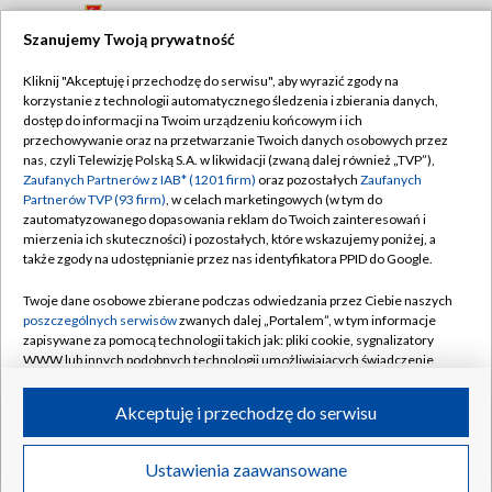
Motor Lublin
14
2
-1
1
Szanujemy Twoją prywatność
15
Cracovia
2
-2
1
Kliknij "Akceptuję i przechodzę do serwisu", aby wyrazić zgody na
korzystanie z technologii automatycznego śledzenia i zbierania danych,
16
Korona Kielce
1
-1
0
dostęp do informacji na Twoim urządzeniu końcowym i ich
przechowywanie oraz na przetwarzanie Twoich danych osobowych przez
17
Raków Częstochowa
2
-2
0
nas, czyli Telewizję Polską S.A. w likwidacji (zwaną dalej również „TVP”),
Zaufanych Partnerów z IAB* (1201 firm)
oraz pozostałych
Zaufanych
Partnerów TVP (93 firm)
, w celach marketingowych (w tym do
18
Wieczysta Kraków
2
-2
0
zautomatyzowanego dopasowania reklam do Twoich zainteresowań i
mierzenia ich skuteczności) i pozostałych, które wskazujemy poniżej, a
także zgody na udostępnianie przez nas identyfikatora PPID do Google.
Twoje dane osobowe zbierane podczas odwiedzania przez Ciebie naszych
poszczególnych serwisów
zwanych dalej „Portalem”, w tym informacje
zapisywane za pomocą technologii takich jak: pliki cookie, sygnalizatory
WWW lub innych podobnych technologii umożliwiających świadczenie
TVP
dopasowanych i bezpiecznych usług, personalizację treści oraz reklam,
udostępnianie funkcji mediów społecznościowych oraz analizowanie
Abonament TVP
Regulamin TVP
Akceptuję i przechodzę do serwisu
ruchu w Internecie.
Polityka prywatności
Sklep TVP
Twoje dane osobowe zbierane podczas odwiedzania przez Ciebie
Ustawienia zaawansowane
Biuro Reklamy
Moje zgody
News
Transmisje
Wideo
Więcej
poszczególnych serwisów
na Portalu, takie jak adresy IP, identyfikatory