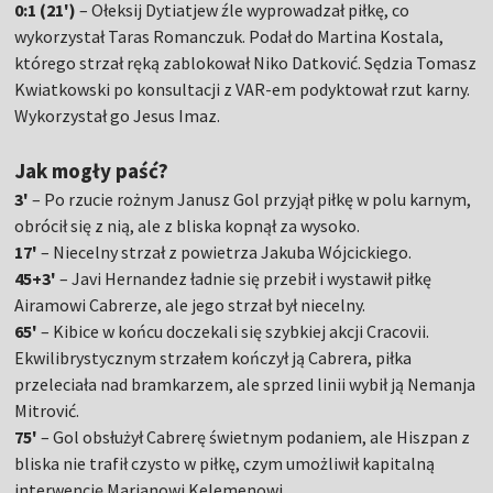
0:1 (21')
– Ołeksij Dytiatjew źle wyprowadzał piłkę, co
wykorzystał Taras Romanczuk. Podał do Martina Kostala,
którego strzał ręką zablokował Niko Datković. Sędzia Tomasz
Kwiatkowski po konsultacji z VAR-em podyktował rzut karny.
Wykorzystał go Jesus Imaz.
Jak mogły paść?
3'
– Po rzucie rożnym Janusz Gol przyjął piłkę w polu karnym,
obrócił się z nią, ale z bliska kopnął za wysoko.
17'
– Niecelny strzał z powietrza Jakuba Wójcickiego.
45+3'
– Javi Hernandez ładnie się przebił i wystawił piłkę
Airamowi Cabrerze, ale jego strzał był niecelny.
65'
– Kibice w końcu doczekali się szybkiej akcji Cracovii.
Ekwilibrystycznym strzałem kończył ją Cabrera, piłka
przeleciała nad bramkarzem, ale sprzed linii wybił ją Nemanja
Mitrović.
75'
– Gol obsłużył Cabrerę świetnym podaniem, ale Hiszpan z
bliska nie trafił czysto w piłkę, czym umożliwił kapitalną
interwencję Marianowi Kelemenowi.