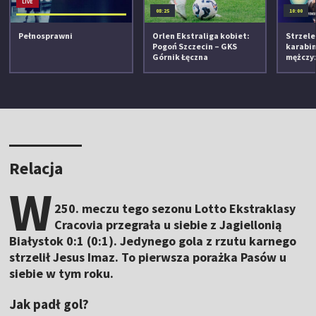
LIVE
08:25
10:00
Pełnosprawni
Orlen Ekstraliga kobiet:
Strzele
Pogoń Szczecin – GKS
karabin
Górnik Łęczna
mężczy
Relacja
W
250. meczu tego sezonu Lotto Ekstraklasy
Cracovia przegrała u siebie z Jagiellonią
Białystok 0:1 (0:1). Jedynego gola z rzutu karnego
strzelił Jesus Imaz. To pierwsza porażka Pasów u
siebie w tym roku.
Jak padł gol?