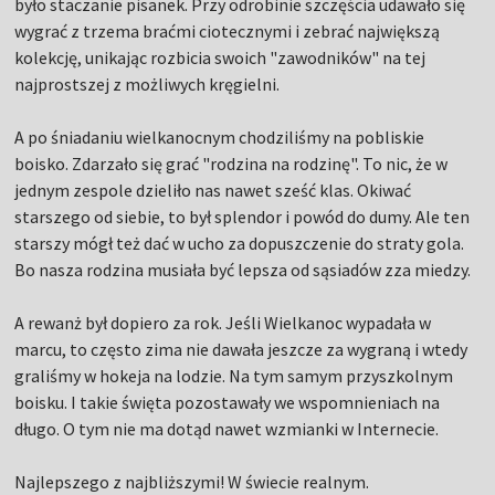
było staczanie pisanek. Przy odrobinie szczęścia udawało się
wygrać z trzema braćmi ciotecznymi i zebrać największą
kolekcję, unikając rozbicia swoich "zawodników" na tej
najprostszej z możliwych kręgielni.
A po śniadaniu wielkanocnym chodziliśmy na pobliskie
boisko. Zdarzało się grać "rodzina na rodzinę". To nic, że w
jednym zespole dzieliło nas nawet sześć klas. Okiwać
starszego od siebie, to był splendor i powód do dumy. Ale ten
starszy mógł też dać w ucho za dopuszczenie do straty gola.
Bo nasza rodzina musiała być lepsza od sąsiadów zza miedzy.
A rewanż był dopiero za rok. Jeśli Wielkanoc wypadała w
marcu, to często zima nie dawała jeszcze za wygraną i wtedy
graliśmy w hokeja na lodzie. Na tym samym przyszkolnym
boisku. I takie święta pozostawały we wspomnieniach na
długo. O tym nie ma dotąd nawet wzmianki w Internecie.
Najlepszego z najbliższymi! W świecie realnym.