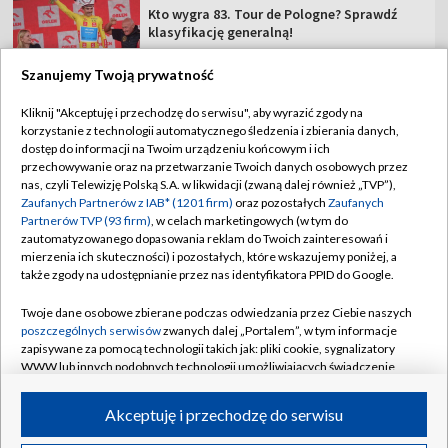
Kto wygra 83. Tour de Pologne? Sprawdź
klasyfikację generalną!
Szanujemy Twoją prywatność
Kliknij "Akceptuję i przechodzę do serwisu", aby wyrazić zgody na
korzystanie z technologii automatycznego śledzenia i zbierania danych,
TVP
dostęp do informacji na Twoim urządzeniu końcowym i ich
przechowywanie oraz na przetwarzanie Twoich danych osobowych przez
Abonament TVP
Regulamin TVP
nas, czyli Telewizję Polską S.A. w likwidacji (zwaną dalej również „TVP”),
Polityka prywatności
Sklep TVP
Zaufanych Partnerów z IAB* (1201 firm)
oraz pozostałych
Zaufanych
Partnerów TVP (93 firm)
, w celach marketingowych (w tym do
Biuro Reklamy
Moje zgody
zautomatyzowanego dopasowania reklam do Twoich zainteresowań i
mierzenia ich skuteczności) i pozostałych, które wskazujemy poniżej, a
Oferta Handlowa
Biuro reklamy
także zgody na udostępnianie przez nas identyfikatora PPID do Google.
Telegazeta ogłoszenia
Kontakt
Twoje dane osobowe zbierane podczas odwiedzania przez Ciebie naszych
Emisja w TVP
poszczególnych serwisów
zwanych dalej „Portalem”, w tym informacje
zapisywane za pomocą technologii takich jak: pliki cookie, sygnalizatory
Kanały
Rada Programowa
WWW lub innych podobnych technologii umożliwiających świadczenie
dopasowanych i bezpiecznych usług, personalizację treści oraz reklam,
Ogłoszenia przetargowe
udostępnianie funkcji mediów społecznościowych oraz analizowanie
©2026 Telewizja Polska Spółka Akcyjna w likwidacji
Akceptuję i przechodzę do serwisu
ruchu w Internecie.
Akademia Telewizyjna