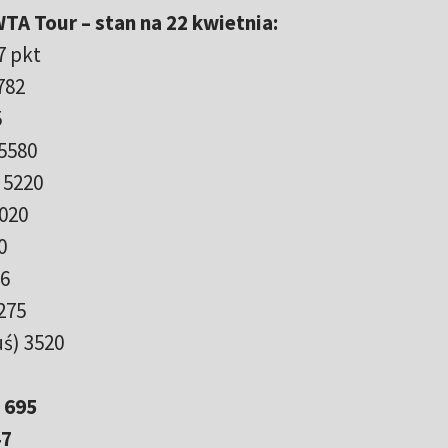
TA Tour – stan na 22 kwietnia:
7 pkt
782
5
 5580
 5220
5020
0
86
4275
uś) 3520
 695
47