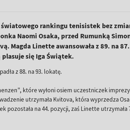
e światowego rankingu tenisistek bez zmia
ponka Naomi Osaka, przed Rumunką Simo
ovą. Magda Linette awansowała z 89. na 87.
 plasuje się Iga Świątek.
adła z 88. na 93. lokatę.
henzen", które wyłoni osiem uczestniczek imprezy
owadzenie utrzymała Kvitova, która wyprzedza Osak
ek pozostała na 44. pozycji, zaś Linette utrzymała 