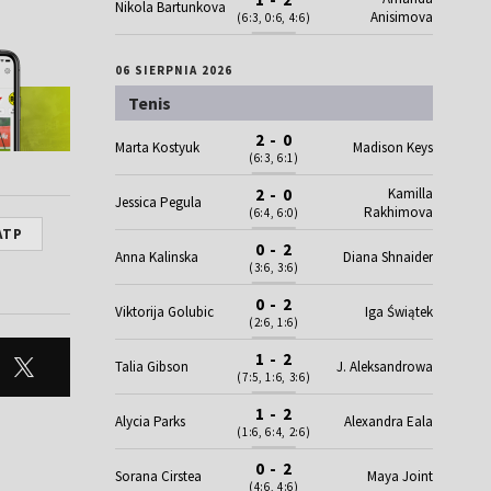
Nikola Bartunkova
Anisimova
(6:3, 0:6, 4:6)
06 SIERPNIA 2026
Tenis
2 - 0
Marta Kostyuk
Madison Keys
(6:3, 6:1)
Kamilla
2 - 0
Jessica Pegula
Rakhimova
(6:4, 6:0)
ATP
0 - 2
Anna Kalinska
Diana Shnaider
(3:6, 3:6)
0 - 2
Viktorija Golubic
Iga Świątek
(2:6, 1:6)
1 - 2
Talia Gibson
J. Aleksandrowa
(7:5, 1:6, 3:6)
1 - 2
Alycia Parks
Alexandra Eala
(1:6, 6:4, 2:6)
0 - 2
Sorana Cirstea
Maya Joint
(4:6, 4:6)