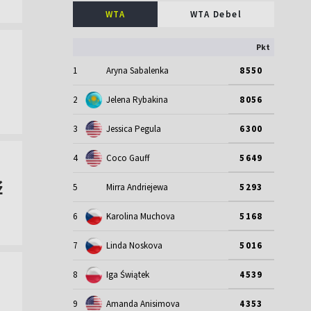
WTA
WTA Debel
Pkt
1
Aryna Sabalenka
8550
2
Jelena Rybakina
8056
3
Jessica Pegula
6300
4
Coco Gauff
5649
ź
5
Mirra Andriejewa
5293
6
Karolina Muchova
5168
7
Linda Noskova
5016
8
Iga Świątek
4539
9
Amanda Anisimova
4353