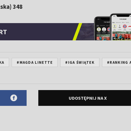
ska) 348
RT
KA
#MAGDA LINETTE
#IGA ŚWIĄTEK
#RANKING 
UDOSTĘPNIJ NA X