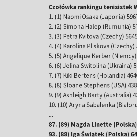
Czołówka rankingu tenisistek W
1. (1) Naomi Osaka (Japonia) 596
2. (2) Simona Halep (Rumunia) 5
3. (3) Petra Kvitova (Czechy) 564
4. (4) Karolina Pliskova (Czechy)
5. (5) Angelique Kerber (Niemcy)
6. (6) Jelina Switolina (Ukraina) 
7. (7) Kiki Bertens (Holandia) 464
8. (8) Sloane Stephens (USA) 43
9. (9) Ashleigh Barty (Australia) 
10. (10) Aryna Sabalenka (Białor
...
87. (89) Magda Linette (Polska)
93. (88) Iga Świątek (Polska) 6