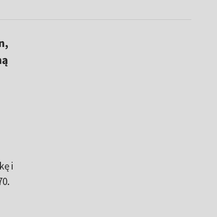
n,
ną
ę i
70.