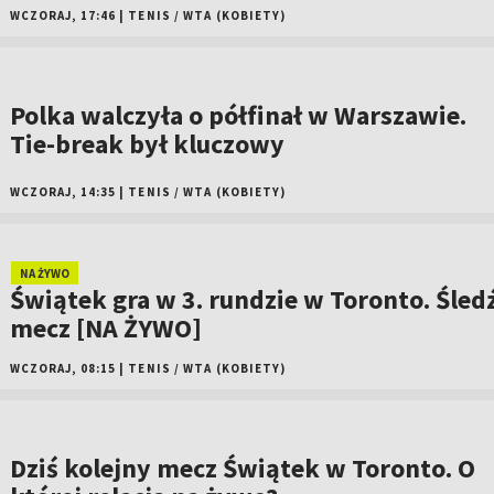
WCZORAJ, 17:46
|
TENIS
/
WTA (KOBIETY)
Polka walczyła o półfinał w Warszawie.
Tie-break był kluczowy
WCZORAJ, 14:35
|
TENIS
/
WTA (KOBIETY)
NA ŻYWO
Świątek gra w 3. rundzie w Toronto. Śled
mecz [NA ŻYWO]
WCZORAJ, 08:15
|
TENIS
/
WTA (KOBIETY)
Dziś kolejny mecz Świątek w Toronto. O