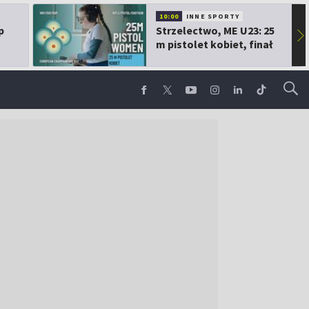
10:00
INNE SPORTY
p
Strzelectwo, ME U23: 25
▶
m pistolet kobiet, finał