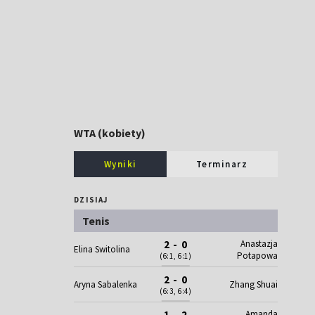
WTA (kobiety)
Wyniki
Terminarz
DZISIAJ
Tenis
Anastazja
2 - 0
Elina Switolina
Potapowa
(6:1, 6:1)
2 - 0
Aryna Sabalenka
Zhang Shuai
(6:3, 6:4)
Amanda
1 - 2