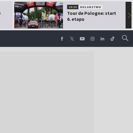
10:30
KOLARSTWO
0
Tour de Pologne: start
▶
6. etapu