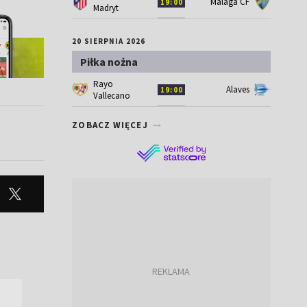
Málaga CF
19:00
Madryt
20 SIERPNIA 2026
Piłka nożna
Rayo
Alaves
19:00
Vallecano
ZOBACZ WIĘCEJ