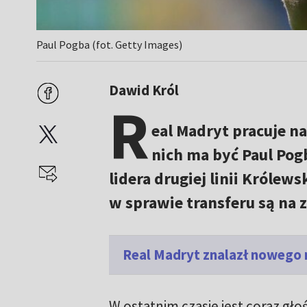
Paul Pogba (fot. Getty Images)
Dawid Król
R
eal Madryt pracuje n
nich ma być Paul Pog
lidera drugiej linii Królew
w sprawie transferu są na
Real Madryt znalazł nowego 
W ostatnim czasie jest coraz gł