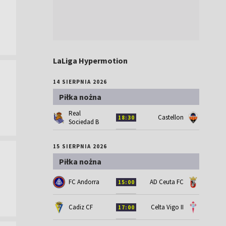
LaLiga Hypermotion
14 SIERPNIA 2026
Piłka nożna
Real
Castellon
18:30
Sociedad B
15 SIERPNIA 2026
Piłka nożna
FC Andorra
AD Ceuta FC
15:00
Cadiz CF
Celta Vigo II
17:00