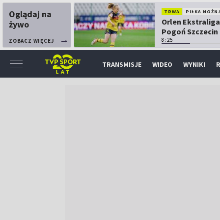
Oglądaj na
TRWA
PIŁKA NOŻN
Orlen Ekstraliga
żywo
Pogoń Szczecin
Górnik Łęczna
8:25
ZOBACZ WIĘCEJ
TRANSMISJE
WIDEO
WYNIKI
R