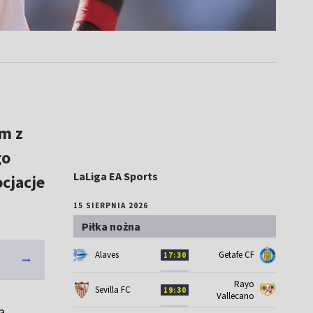
m z
go
LaLiga EA Sports
ocjacje
15 SIERPNIA 2026
Piłka nożna
Alaves
Getafe CF
17:30
Rayo
Sevilla FC
19:30
Vallecano
a