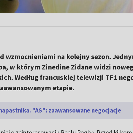
ad wzmocnieniami na kolejny sezon. Jedny
ba, w którym Zinedine Zidane widzi nowe
skich. Według francuskiej telewizji TF1 neg
 zaawansowanym etapie.
napastnika. "AS": zaawansowane negocjacje
ośniej o zainteresowaniu Realu Pogbą. Przed kilkom