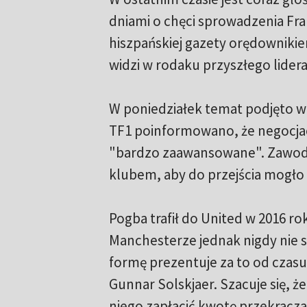
dniami o chęci sprowadzenia Fr
hiszpańskiej gazety orędowniki
widzi w rodaku przyszłego lidera 
W poniedziałek temat podjęto w
TF1 poinformowano, że negocjac
"bardzo zaawansowane". Zawodn
klubem, aby do przejścia mogło d
Pogba trafił do United w 2016 
Manchesterze jednak nigdy nie s
formę prezentuje za to od czas
Gunnar Solskjaer. Szacuje się, 
niego zapłacić kwotę przekracza