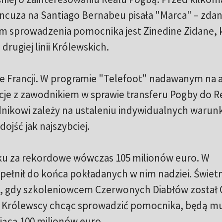
ancuza na Santiago Bernabeu pisała "Marca" – zda
em sprowadzenia pomocnika jest Zinedine Zidane, 
drugiej linii Królewskich.
e Francji. W programie "Telefoot" nadawanym na 
je z zawodnikiem w sprawie transferu Pogby do R
ikowi zależy na ustaleniu indywidualnych warun
ojść jak najszybciej.
roku za rekordowe wówczas 105 milionów euro. W
pełnił do końca pokładanych w nim nadziei. Świet
u, gdy szkoleniowcem Czerwonych Diabłów został 
że Królewscy chcąc sprowadzić pomocnika, będą mus
jącą 100 milionów euro.