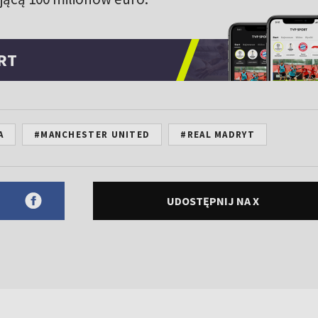
RT
A
#MANCHESTER UNITED
#REAL MADRYT
UDOSTĘPNIJ NA X