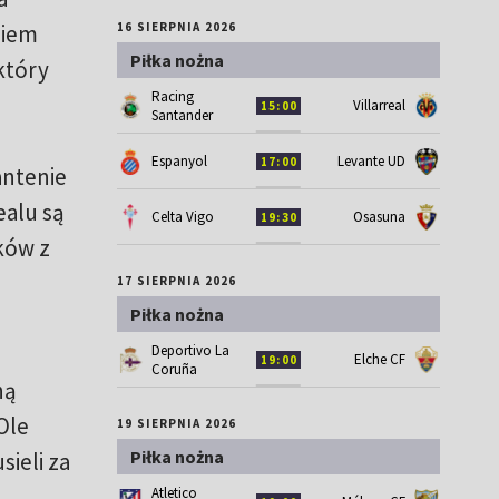
niem
16 SIERPNIA 2026
Piłka nożna
który
Racing
Villarreal
15:00
Santander
Espanyol
Levante UD
17:00
antenie
ealu są
Celta Vigo
Osasuna
19:30
ków z
17 SIERPNIA 2026
Piłka nożna
Deportivo La
Elche CF
19:00
Coruña
ną
Ole
19 SIERPNIA 2026
Piłka nożna
ieli za
Atletico