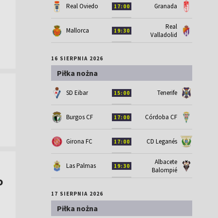
Real Oviedo
Granada
17:00
Real
Mallorca
19:30
Valladolid
16 SIERPNIA 2026
Piłka nożna
SD Eibar
Tenerife
15:00
Burgos CF
Córdoba CF
17:00
Girona FC
CD Leganés
17:00
Albacete
Las Palmas
19:30
Balompié
o
17 SIERPNIA 2026
Piłka nożna