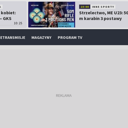
A
10:00
INNE SPORTY
 kobiet:
Strzelectwo, ME U23: 5
 – GKS
m karabin 3 postawy
10:25
mężczyzn
ETRANSMISJE
MAGAZYNY
PROGRAM TV