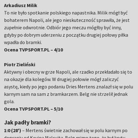
Arkadiusz Milik
To nie było spotkanie polskiego napastnika. Milik mógł być
bohaterem Napoli, ale jego nieskuteczność sprawiła, że jest
zupełnie odwrotnie. Odbiór jego meczu mógłby być inny,
gdyby po dobrym uderzeniu z początku drugiej połowy piłka
wpadła do bramki.
Ocena TVPSPORT.PL – 4/10
Piotr Zieliński
Aktywny i obecny w grze Napoli, ale rzadko przekładało się to
na okazje dla kolegów. W drugiej połowie mógł zaliczyć
asystę, kiedy po jego podaniu Dries Mertens znalazł się w polu
karnym sam na sam z bramkarzem. Belg nie strzelił jednak
gola.
Ocena TVPSPORT.PL – 5/10
Jak padły bramki?
1:0 (28')
– Mertens świetnie zachował się w polu karnym po
dograniu od Kevina Malcuita. Belg mimo tego, że był kryty