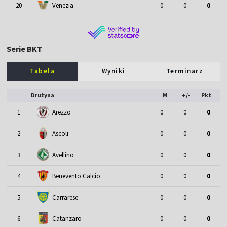
20
Venezia
0
0
0
Serie BKT
Tabela
Wyniki
Terminarz
Drużyna
M
+/-
Pkt
1
Arezzo
0
0
0
2
Ascoli
0
0
0
3
Avellino
0
0
0
4
Benevento Calcio
0
0
0
5
Carrarese
0
0
0
6
Catanzaro
0
0
0