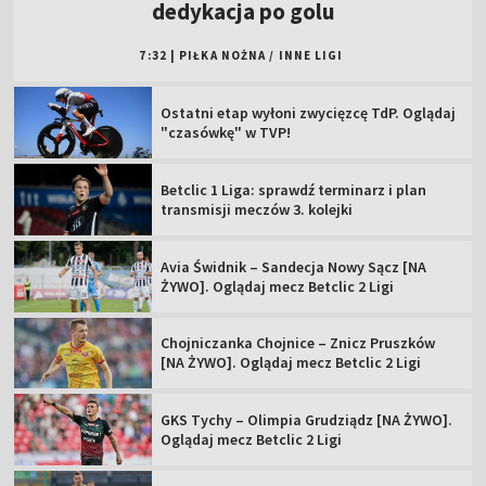
dedykacja po golu
7:32
|
PIŁKA NOŻNA
/
INNE LIGI
Ostatni etap wyłoni zwycięzcę TdP. Oglądaj
"czasówkę" w TVP!
Betclic 1 Liga: sprawdź terminarz i plan
transmisji meczów 3. kolejki
Avia Świdnik – Sandecja Nowy Sącz [NA
ŻYWO]. Oglądaj mecz Betclic 2 Ligi
Chojniczanka Chojnice – Znicz Pruszków
[NA ŻYWO]. Oglądaj mecz Betclic 2 Ligi
GKS Tychy – Olimpia Grudziądz [NA ŻYWO].
Oglądaj mecz Betclic 2 Ligi