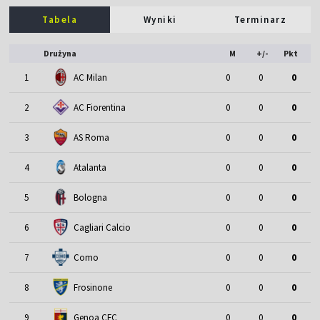
Tabela
Wyniki
Terminarz
Drużyna
M
+/-
Pkt
1
AC Milan
0
0
0
2
AC Fiorentina
0
0
0
3
AS Roma
0
0
0
4
Atalanta
0
0
0
5
Bologna
0
0
0
6
Cagliari Calcio
0
0
0
7
Como
0
0
0
8
Frosinone
0
0
0
9
Genoa CFC
0
0
0