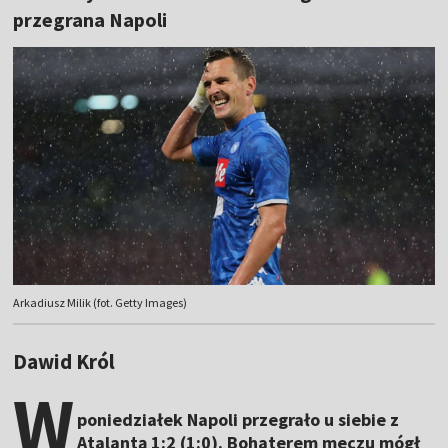
przegrana Napoli
Arkadiusz Milik (fot. Getty Images)
Dawid Król
W
poniedziałek Napoli przegrało u siebie z
Atalantą 1:2 (1:0). Bohaterem meczu mógł