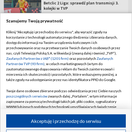
Betclic 2 Liga: sprawdź plan transmisji 3.
kolejki w TVP
Szanujemy Twoją prywatność
Kliknij "Akceptuję i przechodzę do serwisu", aby wyrazić zgody na
korzystanie z technologii automatycznego śledzenia i zbierania danych,
TVP
dostęp do informacji na Twoim urządzeniu końcowym i ich
przechowywanie oraz na przetwarzanie Twoich danych osobowych przez
Abonament TVP
Regulamin TVP
nas, czyli Telewizję Polską S.A. w likwidacji (zwaną dalej również „TVP”),
Polityka prywatności
Sklep TVP
Zaufanych Partnerów z IAB* (1201 firm)
oraz pozostałych
Zaufanych
Partnerów TVP (93 firm)
, w celach marketingowych (w tym do
Biuro Reklamy
Moje zgody
zautomatyzowanego dopasowania reklam do Twoich zainteresowań i
mierzenia ich skuteczności) i pozostałych, które wskazujemy poniżej, a
Oferta Handlowa
Biuro reklamy
także zgody na udostępnianie przez nas identyfikatora PPID do Google.
Telegazeta ogłoszenia
Kontakt
Twoje dane osobowe zbierane podczas odwiedzania przez Ciebie naszych
Emisja w TVP
poszczególnych serwisów
zwanych dalej „Portalem”, w tym informacje
zapisywane za pomocą technologii takich jak: pliki cookie, sygnalizatory
Kanały
Rada Programowa
WWW lub innych podobnych technologii umożliwiających świadczenie
dopasowanych i bezpiecznych usług, personalizację treści oraz reklam,
Ogłoszenia przetargowe
udostępnianie funkcji mediów społecznościowych oraz analizowanie
©2026 Telewizja Polska Spółka Akcyjna w likwidacji
Akceptuję i przechodzę do serwisu
ruchu w Internecie.
Akademia Telewizyjna