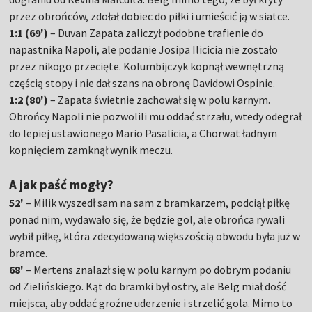
przez obrońców, zdołał dobiec do piłki i umieścić ją w siatce.
1:1 (69')
– Duvan Zapata zaliczył podobne trafienie do
napastnika Napoli, ale podanie Josipa Ilicicia nie zostało
przez nikogo przecięte. Kolumbijczyk kopnął wewnętrzną
częścią stopy i nie dał szans na obronę Davidowi Ospinie.
1:2 (80')
– Zapata świetnie zachował się w polu karnym.
Obrońcy Napoli nie pozwolili mu oddać strzału, wtedy odegrał
do lepiej ustawionego Mario Pasalicia, a Chorwat ładnym
kopnięciem zamknął wynik meczu.
A jak paść mogły?
52'
– Milik wyszedł sam na sam z bramkarzem, podciął piłkę
ponad nim, wydawało się, że będzie gol, ale obrońca rywali
wybił piłkę, która zdecydowaną większością obwodu była już w
bramce.
68'
– Mertens znalazł się w polu karnym po dobrym podaniu
od Zielińskiego. Kąt do bramki był ostry, ale Belg miał dość
miejsca, aby oddać groźne uderzenie i strzelić gola. Mimo to