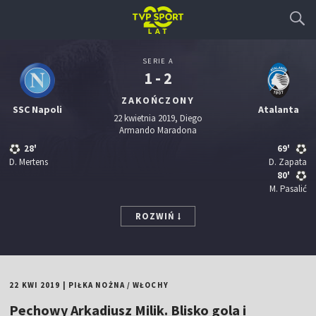
SERIE A
1 - 2
ZAKOŃCZONY
SSC Napoli
Atalanta
22 kwietnia 2019, Diego
Armando Maradona
28'
69'
D. Mertens
D. Zapata
80'
M. Pasalić
ROZWIŃ
22 KWI 2019
|
PIŁKA NOŻNA
/
WŁOCHY
Pechowy Arkadiusz Milik. Blisko gola i