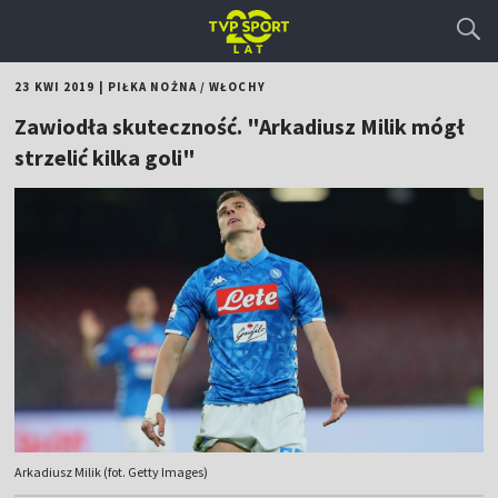
23 KWI 2019
|
PIŁKA NOŻNA
/
WŁOCHY
Zawiodła skuteczność. "Arkadiusz Milik mógł
strzelić kilka goli"
Arkadiusz Milik (fot. Getty Images)