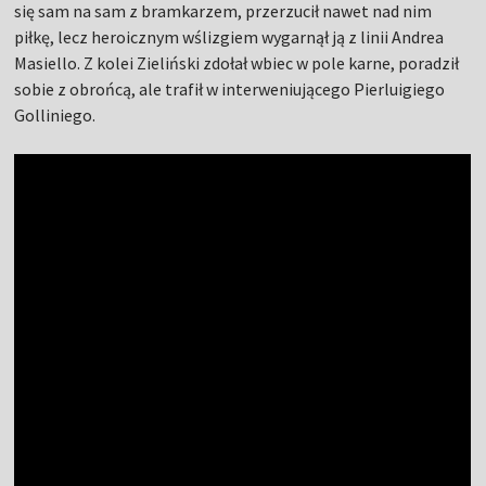
się sam na sam z bramkarzem, przerzucił nawet nad nim
piłkę, lecz heroicznym wślizgiem wygarnął ją z linii Andrea
Masiello. Z kolei Zieliński zdołał wbiec w pole karne, poradził
sobie z obrońcą, ale trafił w interweniującego Pierluigiego
Golliniego.