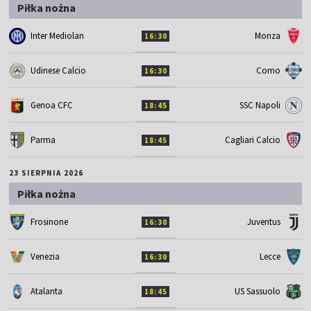
Piłka nożna
Inter Mediolan
Monza
16:30
Udinese Calcio
Como
16:30
Genoa CFC
SSC Napoli
18:45
Parma
Cagliari Calcio
18:45
23 SIERPNIA 2026
Piłka nożna
Frosinone
Juventus
16:30
Venezia
Lecce
16:30
Atalanta
US Sassuolo
18:45