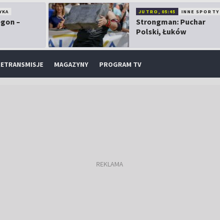
YKA
JUTRO, 05:45
INNE SPORTY
egon –
Strongman: Puchar
Polski, Łuków
ETRANSMISJE
MAGAZYNY
PROGRAM TV