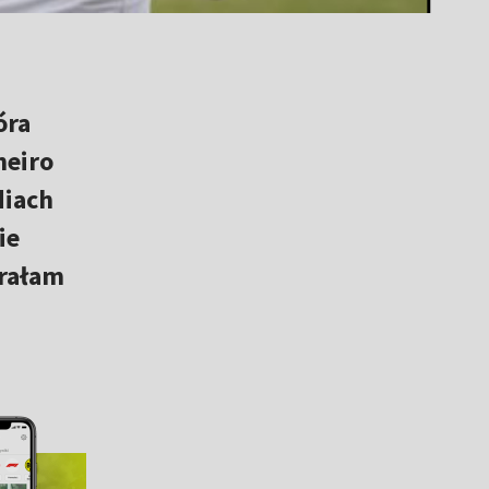
óra
neiro
diach
ie
Grałam