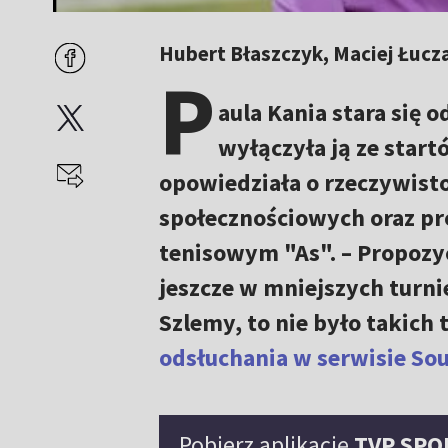
Hubert Błaszczyk, Maciej Łucza
P
aula Kania stara się 
wyłączyła ją ze start
opowiedziała o rzeczywist
społecznościowych oraz p
tenisowym "As". – Propozyc
jeszcze w mniejszych turnie
Szlemy, to nie było takich
odsłuchania w serwisie So
Pobierz aplikację
TVP SPO