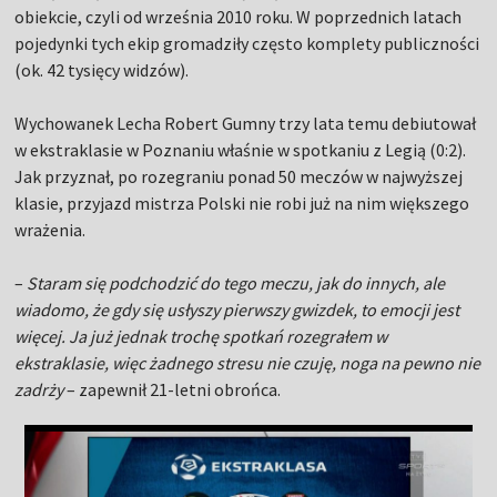
obiekcie, czyli od września 2010 roku. W poprzednich latach
pojedynki tych ekip gromadziły często komplety publiczności
(ok. 42 tysięcy widzów).
Wychowanek Lecha Robert Gumny trzy lata temu debiutował
w ekstraklasie w Poznaniu właśnie w spotkaniu z Legią (0:2).
Jak przyznał, po rozegraniu ponad 50 meczów w najwyższej
klasie, przyjazd mistrza Polski nie robi już na nim większego
wrażenia.
–
Staram się podchodzić do tego meczu, jak do innych, ale
wiadomo, że gdy się usłyszy pierwszy gwizdek, to emocji jest
więcej. Ja już jednak trochę spotkań rozegrałem w
ekstraklasie, więc żadnego stresu nie czuję, noga na pewno nie
zadrży
– zapewnił 21-letni obrońca.