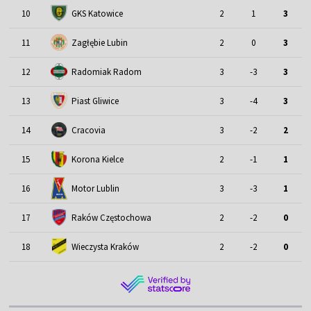
10
GKS Katowice
2
1
3
11
Zagłębie Lubin
2
0
3
12
Radomiak Radom
3
-3
3
13
Piast Gliwice
3
-4
3
14
Cracovia
3
-2
2
15
Korona Kielce
2
-1
1
Motor Lublin
16
3
-3
1
17
Raków Częstochowa
2
-2
0
18
Wieczysta Kraków
2
-2
0