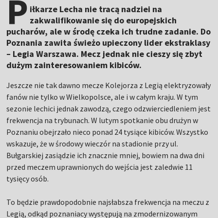
P
iłkarze Lecha nie tracą nadziei na
zakwalifikowanie się do europejskich
pucharów, ale w środę czeka ich trudne zadanie. Do
Poznania zawita świeżo upieczony lider ekstraklasy
– Legia Warszawa. Mecz jednak nie cieszy się zbyt
dużym zainteresowaniem kibiców.
Jeszcze nie tak dawno mecze Kolejorza z Legią elektryzowały
fanów nie tylko w Wielkopolsce, ale i w całym kraju. W tym
sezonie lechici jednak zawodzą, czego odzwierciedleniem jest
frekwencja na trybunach. W lutym spotkanie obu drużyn w
Poznaniu obejrzało nieco ponad 24 tysiące kibiców. Wszystko
wskazuje, że w środowy wieczór na stadionie przy ul.
Bułgarskiej zasiądzie ich znacznie mniej, bowiem na dwa dni
przed meczem uprawnionych do wejścia jest zaledwie 11
tysięcy osób.
To będzie prawdopodobnie najsłabsza frekwencja na meczu z
Legią, odkąd poznaniacy występują na zmodernizowanym