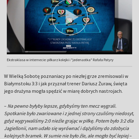
Ekstraklasa w internecie: piłkarz kolejki i "jedenastka" Rafała Patyry
W Wielką Sobotę poznaniacy po niezłej grze zremisowali w
Białymstoku 3:3 i jak przyznał trener Dariusz Żuraw, święta
jego drużyna mogła spędzić w miarę dobrych nastrojach.
–
Na pewno byłyby lepsze, gdybyśmy ten mecz wygrali.
Spotkanie było zwariowane i z jednej strony czuliśmy niedosyt,
gdyż wygrywaliśmy 2:0 nieźle grając w piłkę. Potem było 3:2 dla
Jagiellonii, nam udało się wyrównać i dążyliśmy do zdobycia
kolejnych bramek. W sumie nie było źle, ale mogło być lepiej
–