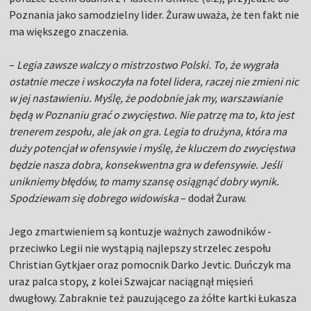
Poznania jako samodzielny lider. Żuraw uważa, że ten fakt nie
ma większego znaczenia.
–
Legia zawsze walczy o mistrzostwo Polski. To, że wygrała
ostatnie mecze i wskoczyła na fotel lidera, raczej nie zmieni nic
w jej nastawieniu. Myślę, że podobnie jak my, warszawianie
będą w Poznaniu grać o zwycięstwo. Nie patrzę ma to, kto jest
trenerem zespołu, ale jak on gra. Legia to drużyna, która ma
duży potencjał w ofensywie i myślę, że kluczem do zwycięstwa
będzie nasza dobra, konsekwentna gra w defensywie. Jeśli
unikniemy błędów, to mamy szansę osiągnąć dobry wynik.
Spodziewam się dobrego widowiska
– dodał Żuraw.
Jego zmartwieniem są kontuzje ważnych zawodników -
przeciwko Legii nie wystąpią najlepszy strzelec zespołu
Christian Gytkjaer oraz pomocnik Darko Jevtic. Duńczyk ma
uraz palca stopy, z kolei Szwajcar naciągnął mięsień
dwugłowy. Zabraknie też pauzującego za żółte kartki Łukasza