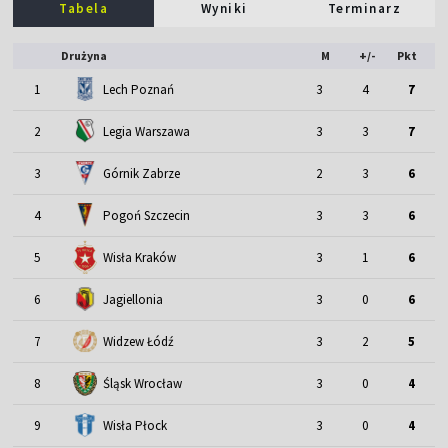
Tabela
Wyniki
Terminarz
Drużyna
M
+/-
Pkt
1
Lech Poznań
3
4
7
2
Legia Warszawa
3
3
7
3
Górnik Zabrze
2
3
6
4
Pogoń Szczecin
3
3
6
5
Wisła Kraków
3
1
6
6
Jagiellonia
3
0
6
7
Widzew Łódź
3
2
5
Śląsk Wrocław
8
3
0
4
9
Wisła Płock
3
0
4