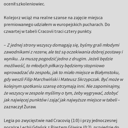
ocenił szkoleniowiec.
Kolejorz wciąż ma realne szanse na zajęcie miejsca
premiowanego udziałem w europejskich pucharach. Do
czwartej w tabeli Cracovii traci cztery punkty.
–
Z jednej strony wszyscy domagają się, byśmy grali młodymi
zawodnikami z rezerw, ale też są oczekiwania dobrej postawy i
wyniku. Ja muszę pogodzić jedno z drugim. Jeżeli będzie
możliwość, to młodych piłkarzy będziemy stopniowo
wprowadzać do zespołu, jak to miało miejsce w Białymstoku,
gdy weszli Filip Marchwiński i Mateusz Skrzypczak. Być może w
kolejnym spotkaniu szansę otrzymają inni. Nie zapominajmy,
że wszyscy w zespole myślimy o tym, żeby wygrywać, zdobyć
jak najwięcej punktów i zająć jak najwyższe miejsce w tabeli
–
zaznaczył Żuraw.
Legia po zwycięstwie nad Cracovią (1:0) i przy jednoczesnej
porażce Lechii Gdańsk z Piastem Gliwice (0:2), przyjedzie do