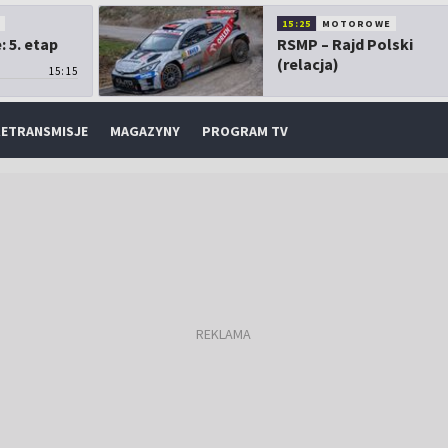
O
15:25
MOTOROWE
 5. etap
RSMP – Rajd Polski
(relacja)
15:15
ETRANSMISJE
MAGAZYNY
PROGRAM TV