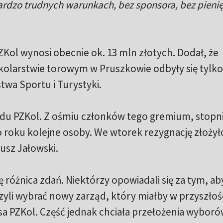
rdzo trudnych warunkach, bez sponsora, bez pienięd
Kol wynosi obecnie ok. 13 mln złotych. Dodał, że
olarstwie torowym w Pruszkowie odbyły się tylko 
wa Sportu i Turystyki.
ządu PZKol. Z ośmiu członków tego gremium, stop
 roku kolejne osoby. We wtorek rezygnację złożył
usz Jałowski.
ę różnica zdań. Niektórzy opowiadali się za tym, ab
yli wybrać nowy zarząd, który miałby w przyszłoś
a PZKol. Część jednak chciała przełożenia wyboró