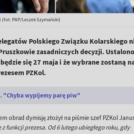
l (fot. PAP/Leszek Szymański)
elegatów Polskiego Związku Kolarskiego n
Pruszkowie zasadniczych decyzji. Ustalon
dbędzie się 27 maja i że wybrane zostaną n
rezesem PZKol.
. "Chyba wypijemy parę piw"
m obrad dymisję złożył na piśmie szef PZKol Janu
 z funkcji prezesa. Od 6 lutego ubiegłego roku, gdy