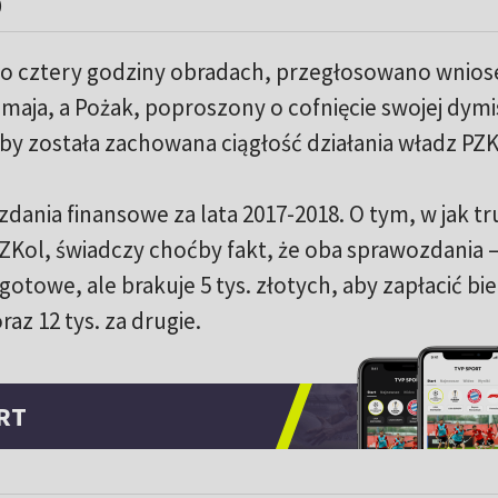
RT
#JANUSZ POŻAK
#KOLARSTWO
UDOSTĘPNIJ NA X
Polka dziewiąta na szóstym etapie Tour 