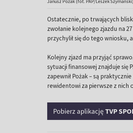
Pobierz aplikację
TVP SPO
#PZKOL
ŹRÓDŁO: PAP
UDOSTĘPNIJ NA FACEBOOKU
Zobacz też