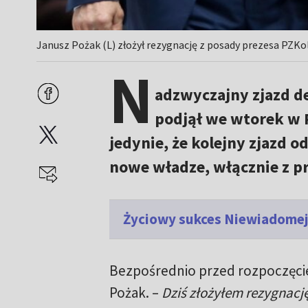
Janusz Pożak (L) złożył rezygnację z posady prezesa PZKo
N
adzwyczajny zjazd d
podjął we wtorek w 
jedynie, że kolejny zjazd o
nowe władze, włącznie z p
Życiowy sukces Niewiadomej
Bezpośrednio przed rozpoczęcie
Pożak. –
Dziś złożyłem rezygnację