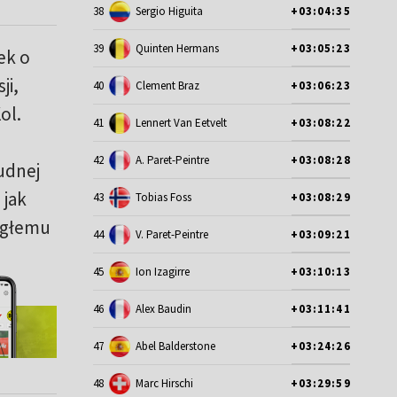
38
Sergio Higuita
+03:04:35
39
Quinten Hermans
+03:05:23
40
Clement Braz
+03:06:23
41
Lennert Van Eetvelt
+03:08:22
42
A. Paret-Peintre
+03:08:28
43
Tobias Foss
+03:08:29
44
V. Paret-Peintre
+03:09:21
45
Ion Izagirre
+03:10:13
46
Alex Baudin
+03:11:41
47
Abel Balderstone
+03:24:26
de
48
Marc Hirschi
+03:29:59