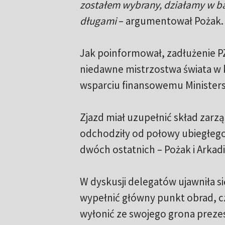
zostałem wybrany, działamy w ba
długami
– argumentował Pożak.
Jak poinformował, zadłużenie PZ
niedawne mistrzostwa świata w k
wsparciu finansowemu Ministerst
Zjazd miał uzupełnić skład zar
odchodziły od połowy ubiegłego
dwóch ostatnich – Pożak i Arkadi
W dyskusji delegatów ujawniła si
wypełnić główny punkt obrad, cz
wyłonić ze swojego grona prezes