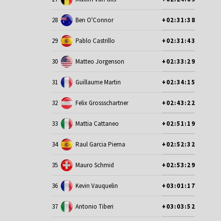
28
Ben O'Connor
+02:31:38
29
Pablo Castrillo
+02:31:43
30
Matteo Jorgenson
+02:33:29
ek o
31
Guillaume Martin
+02:34:15
ji,
32
Felix Grossschartner
+02:43:22
ol.
33
Mattia Cattaneo
+02:51:19
udnej
34
Raul Garcia Pierna
+02:52:32
 jak
35
Mauro Schmid
+02:53:29
iegłemu
36
Kevin Vauquelin
+03:01:17
37
Antonio Tiberi
+03:03:52