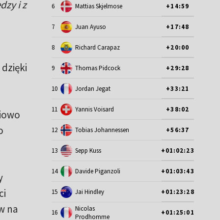
zy i z
6
Mattias Skjelmose
+14:59
7
Juan Ayuso
+17:48
8
Richard Carapaz
+20:00
dzięki
9
Thomas Pidcock
+29:28
10
Jordan Jegat
+33:21
11
Yannis Voisard
+38:02
niowo
o
12
Tobias Johannessen
+56:37
13
Sepp Kuss
+01:02:23
14
Davide Piganzoli
+01:03:43
y
ci
15
Jai Hindley
+01:23:28
w na
Nicolas
16
+01:25:01
Prodhomme