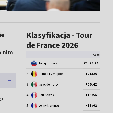
Klasyfikacja - Tour
ie
o
de France 2026
a nim
Czas
1
Tadej Pogacar
73:56:26
2
Remco Evenepoel
+06:26
3
Isaac del Toro
+09:42
4
Paul Seixas
+11:56
sz
5
Lenny Martinez
+13:02