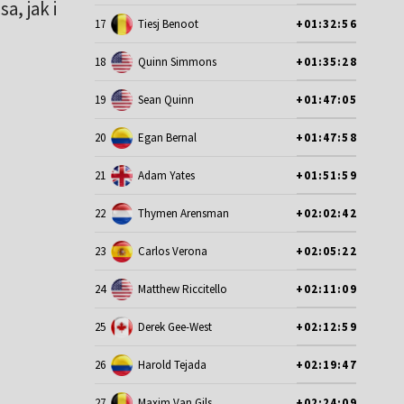
, jak i
17
Tiesj Benoot
+01:32:56
18
Quinn Simmons
+01:35:28
19
Sean Quinn
+01:47:05
20
Egan Bernal
+01:47:58
21
Adam Yates
+01:51:59
22
Thymen Arensman
+02:02:42
23
Carlos Verona
+02:05:22
24
Matthew Riccitello
+02:11:09
25
Derek Gee-West
+02:12:59
26
Harold Tejada
+02:19:47
27
Maxim Van Gils
+02:24:09