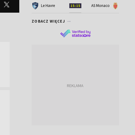
Le Havre
AS Monaco
15:15
ZOBACZ WIĘCEJ