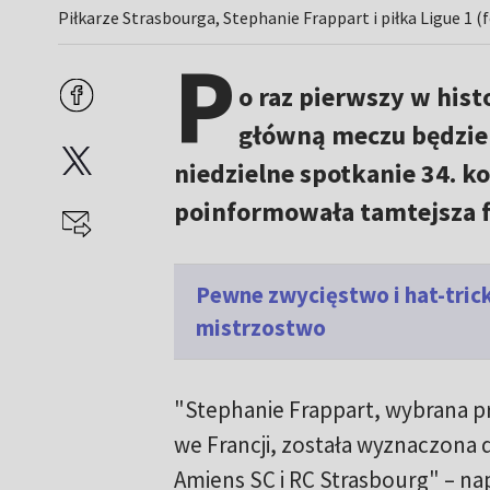
Piłkarze Strasbourga, Stephanie Frappart i piłka Ligue 1 (
P
o raz pierwszy w histo
główną meczu będzie 
niedzielne spotkanie 34. k
poinformowała tamtejsza f
Pewne zwycięstwo i hat-trick
mistrzostwo
"Stephanie Frappart, wybrana pr
we Francji, została wyznaczona 
Amiens SC i RC Strasbourg" – na