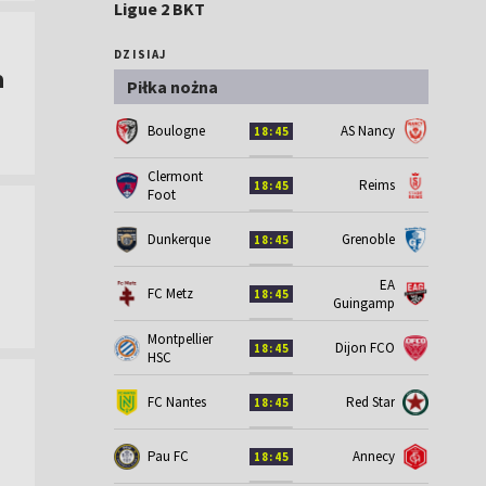
Ligue 2 BKT
DZISIAJ
a
Piłka nożna
Boulogne
AS Nancy
18:45
Clermont
Reims
18:45
Foot
Dunkerque
Grenoble
18:45
EA
FC Metz
18:45
Guingamp
Montpellier
Dijon FCO
18:45
HSC
FC Nantes
Red Star
18:45
Pau FC
Annecy
18:45