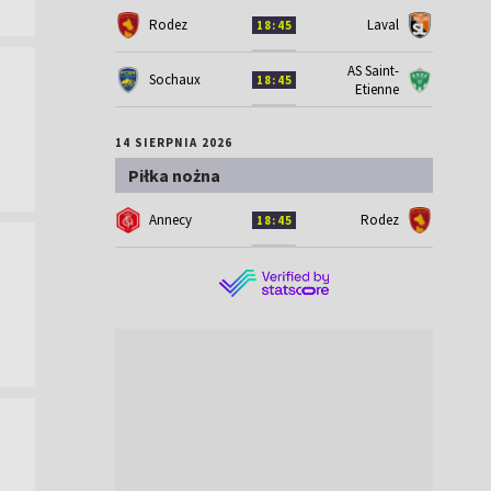
Rodez
Laval
18:45
AS Saint-
Sochaux
18:45
Etienne
14 SIERPNIA 2026
Piłka nożna
Annecy
Rodez
18:45