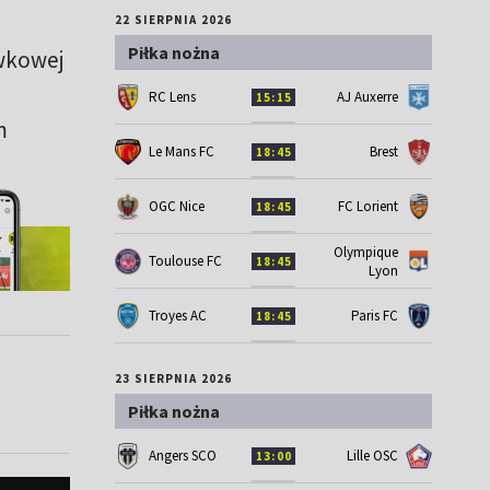
22 SIERPNIA 2026
Piłka nożna
ywkowej
RC Lens
AJ Auxerre
15:15
m
Le Mans FC
Brest
18:45
OGC Nice
FC Lorient
18:45
Olympique
Toulouse FC
18:45
Lyon
Troyes AC
Paris FC
18:45
23 SIERPNIA 2026
Piłka nożna
Angers SCO
Lille OSC
13:00