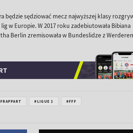
óra będzie sędziować mecz najwyższej klasy rozgr
 lig w Europie. W 2017 roku zadebiutowała Bibiana
rtha Berlin zremisowała w Bundeslidze z Werdere
RT
 FRAPPART
#LIGUE 1
#FFF