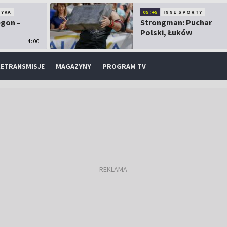
TYKA
05:45
INNE SPORTY
egon –
Strongman: Puchar
Polski, Łuków
4:00
ETRANSMISJE
MAGAZYNY
PROGRAM TV