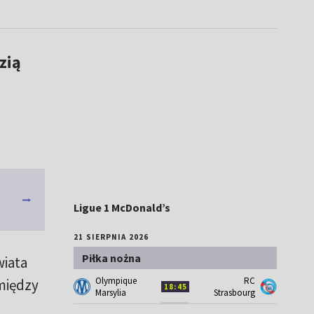
zią
Ligue 1 McDonald’s
21 SIERPNIA 2026
Piłka nożna
wiata
Olympique
RC
między
18:45
Marsylia
Strasbourg