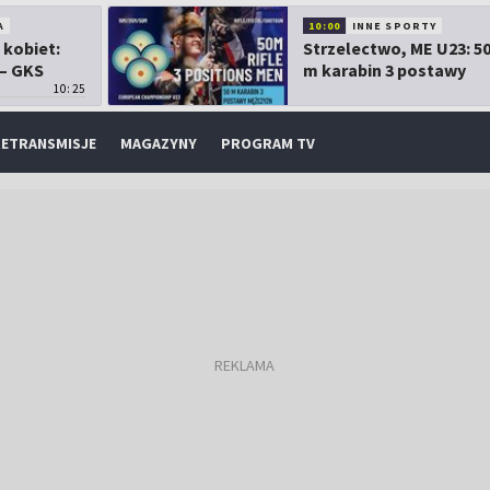
A
10:00
INNE SPORTY
 kobiet:
Strzelectwo, ME U23: 5
 – GKS
m karabin 3 postawy
10:25
mężczyzn
ETRANSMISJE
MAGAZYNY
PROGRAM TV