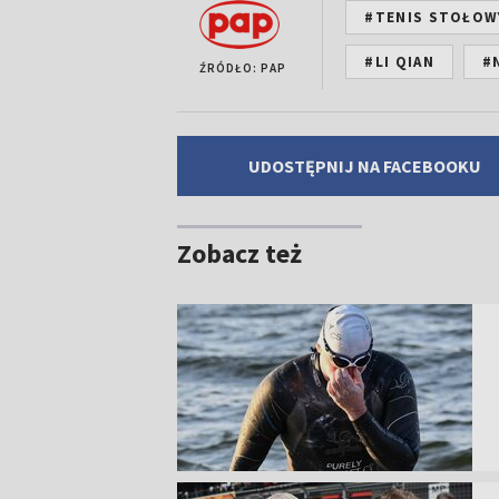
#TENIS STOŁOW
#LI QIAN
#
ŹRÓDŁO: PAP
UDOSTĘPNIJ NA FACEBOOKU
Zobacz też