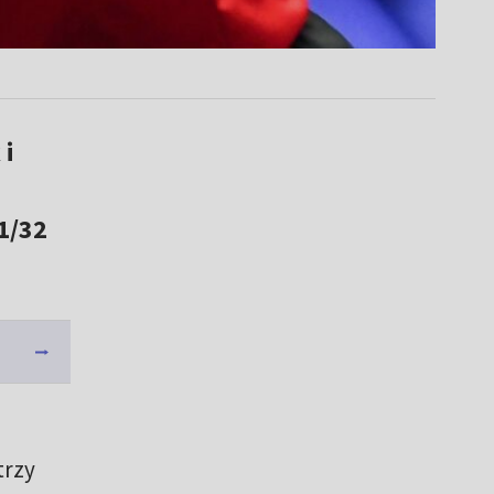
 i
1/32
trzy