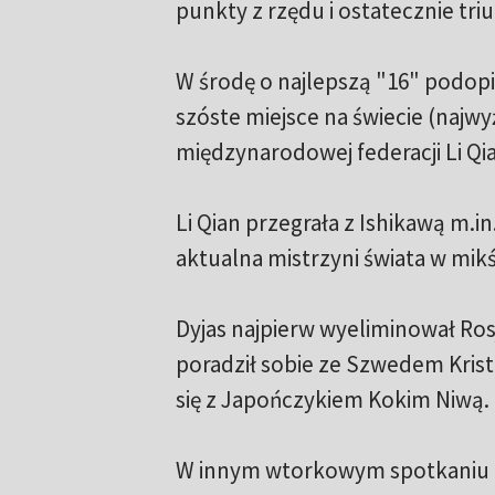
punkty z rzędu i ostatecznie tri
W środę o najlepszą "16" podopi
szóste miejsce na świecie (najwy
międzynarodowej federacji Li Qian
Li Qian przegrała z Ishikawą m.in
aktualna mistrzyni świata w mikś
Dyjas najpierw wyeliminował Rosj
poradził sobie ze Szwedem Krist
się z Japończykiem Kokim Niwą.
W innym wtorkowym spotkaniu 1/