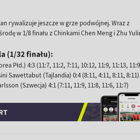
n rywalizuje jeszcze w grze podwójnej. Wraz z
 środę w 1/8 finału z Chinkami Chen Meng i Zhu Yuli
a (1/32 finału):
ea Płd.) 4:3 (11:7, 11:2, 7:11, 10:12, 11:9, 11:13, 11:9
ni Sawettabut (Tajlandia) 0:4 (8:11, 4:11, 8:11, 8:11)
lsson (Szwecja) 4:1 (7:11, 11:9, 11:8, 11:6, 11:7)
RT