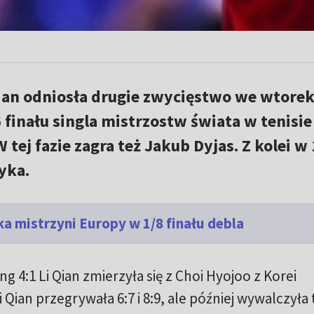
Qian odniosła drugie zwycięstwo we wtorek
finału singla mistrzostw świata w tenisie
ej fazie zagra też Jakub Dyjas. Z kolei w 
yka.
a mistrzyni Europy w 1/8 finału debla
g 4:1 Li Qian zmierzyła się z Choi Hyojoo z Korei
Qian przegrywała 6:7 i 8:9, ale później wywalczyła 