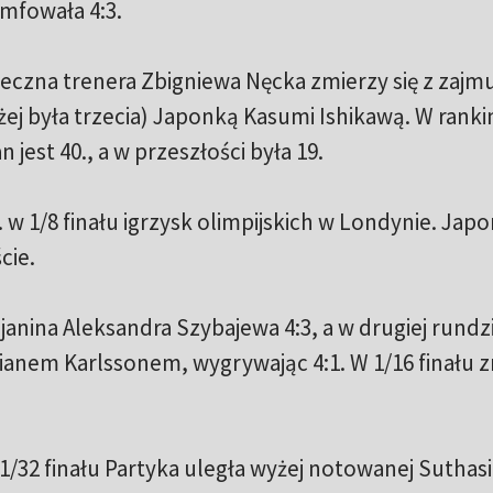
umfowała 4:3.
eczna trenera Zbigniewa Nęcka zmierzy się z zajm
żej była trzecia) Japonką Kasumi Ishikawą. W rank
 jest 40., a w przeszłości była 19.
. w 1/8 finału igrzysk olimpijskich w Londynie. Jap
cie.
anina Aleksandra Szybajewa 4:3, a w drugiej rundz
ianem Karlssonem, wygrywając 4:1. W 1/16 finału 
32 finału Partyka uległa wyżej notowanej Suthasi