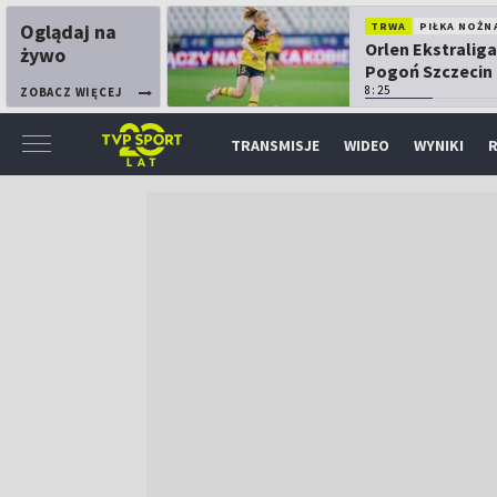
Oglądaj na
TRWA
PIŁKA NOŻN
Orlen Ekstraliga
żywo
Pogoń Szczecin
Górnik Łęczna
8:25
ZOBACZ WIĘCEJ
TRANSMISJE
WIDEO
WYNIKI
R