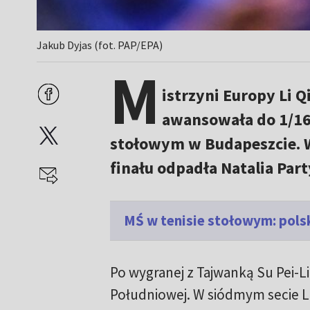
Jakub Dyjas (fot. PAP/EPA)
M
istrzyni Europy Li 
awansowała do 1/16 
stołowym w Budapeszcie. W t
finału odpadła Natalia Part
MŚ w tenisie stołowym: polsk
Po wygranej z Tajwanką Su Pei-Lin
Południowej. W siódmym secie Li 