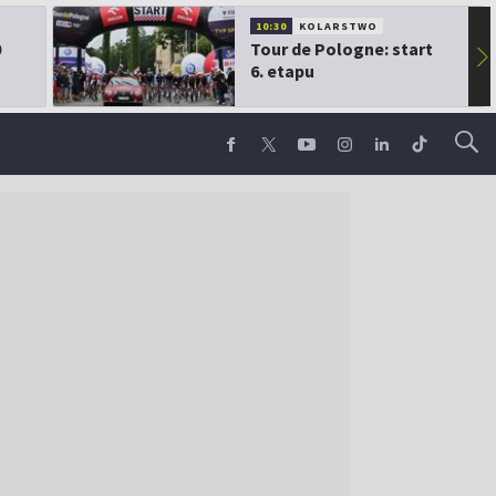
10:30
KOLARSTWO
0
Tour de Pologne: start
▶
6. etapu