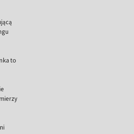
ującą
ingu
onka to
ie
zmierzy
ni