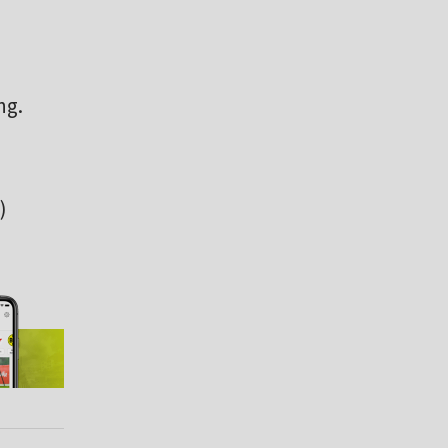
ng.
)