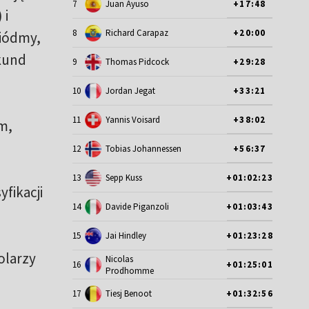
7
Juan Ayuso
+17:48
 i
8
Richard Carapaz
+20:00
siódmy,
ekund
9
Thomas Pidcock
+29:28
10
Jordan Jegat
+33:21
11
Yannis Voisard
+38:02
m,
12
Tobias Johannessen
+56:37
13
Sepp Kuss
+01:02:23
yfikacji
14
Davide Piganzoli
+01:03:43
15
Jai Hindley
+01:23:28
olarzy
Nicolas
16
+01:25:01
Prodhomme
17
Tiesj Benoot
+01:32:56