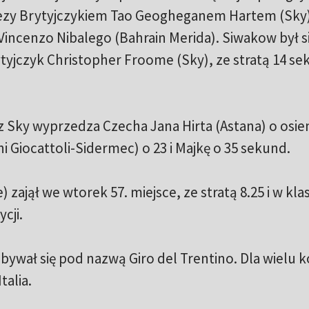
ezy Brytyjczykiem Tao Geogheganem Hartem (Sky)
incenzo Nibalego (Bahrain Merida). Siwakow był 
rytyjczyk Christopher Froome (Sky), ze stratą 14 s
rz Sky wyprzedza Czecha Jana Hirta (Astana) o osie
 Giocattoli-Sidermec) o 23 i Majkę o 35 sekund.
zajął we wtorek 57. miejsce, ze stratą 8.25 i w klas
cji.
bywał się pod nazwą Giro del Trentino. Dla wielu k
talia.