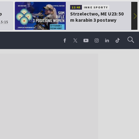
12:45
INNE SPORTY
p
Strzelectwo, ME U23: 50
▶
m karabin 3 postawy
15:15
kobiet