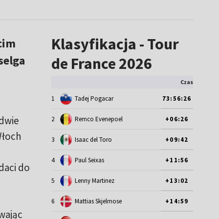
Klasyfikacja - Tour
cim
selga
de France 2026
Czas
1
Tadej Pogacar
73:56:26
edwie
2
Remco Evenepoel
+06:26
Włoch
3
Isaac del Toro
+09:42
4
Paul Seixas
+11:56
daci do
5
Lenny Martinez
+13:02
6
Mattias Skjelmose
+14:59
wając