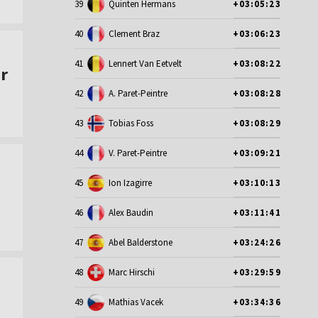
39
Quinten Hermans
+03:05:23
40
Clement Braz
+03:06:23
41
Lennert Van Eetvelt
+03:08:22
r
42
A. Paret-Peintre
+03:08:28
43
Tobias Foss
+03:08:29
44
V. Paret-Peintre
+03:09:21
45
Ion Izagirre
+03:10:13
46
Alex Baudin
+03:11:41
47
Abel Balderstone
+03:24:26
48
Marc Hirschi
+03:29:59
49
Mathias Vacek
+03:34:36