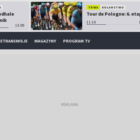
A
TRWA
KOLARSTWO
Podhale
Tour de Pologne: 6. eta
nik
11:10
13:00
ETRANSMISJE
MAGAZYNY
PROGRAM TV