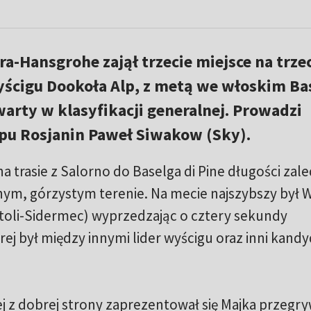
ra-Hansgrohe zajął trzecie miejsce na trze
yścigu Dookoła Alp, z metą we włoskim Ba
zwarty w klasyfikacji generalnej. Prowadzi
pu Rosjanin Paweł Siwakow (Sky).
na trasie z Salorno do Baselga di Pine długości zal
nym, górzystym terenie. Na mecie najszybszy był 
toli-Sidermec) wyprzedzając o cztery sekundy
j był między innymi lider wyścigu oraz inni kandy
j z dobrej strony zaprezentował się Majka przegry