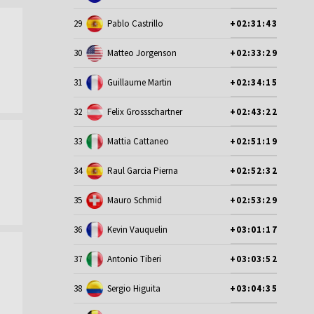
29
Pablo Castrillo
+02:31:43
30
Matteo Jorgenson
+02:33:29
31
Guillaume Martin
+02:34:15
32
Felix Grossschartner
+02:43:22
33
Mattia Cattaneo
+02:51:19
34
Raul Garcia Pierna
+02:52:32
35
Mauro Schmid
+02:53:29
36
Kevin Vauquelin
+03:01:17
37
Antonio Tiberi
+03:03:52
38
Sergio Higuita
+03:04:35