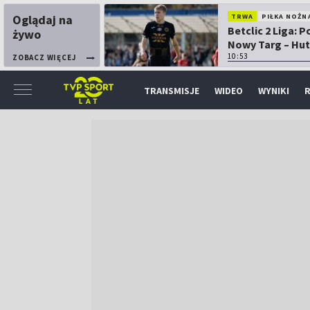
Oglądaj na
TRWA
PIŁKA NOŻN
Betclic 2 Liga: 
żywo
Nowy Targ – Hut
Kraków
10:53
ZOBACZ WIĘCEJ
TRANSMISJE
WIDEO
WYNIKI
R