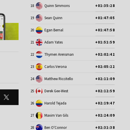
18
Quinn Simmons
+01:35:28
19
Sean Quinn
+01:47:05
20
Egan Bernal
+01:47:58
21
Adam Yates
+01:51:59
22
Thymen Arensman
+02:02:42
23
Carlos Verona
+02:05:22
24
Matthew Riccitello
+02:11:09
25
Derek Gee-West
+02:12:59
26
Harold Tejada
+02:19:47
27
Maxim Van Gils
+02:24:09
28
Ben O'Connor
+02:31:38