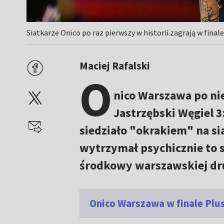
Siatkarze Onico po raz pierwszy w historii zagrają w final
Maciej Rafalski
O
nico Warszawa po ni
Jastrzębski Węgiel 3:
siedziało "okrakiem" na sia
wytrzymał psychicznie to 
środkowy warszawskiej dr
Onico Warszawa w finale Plu