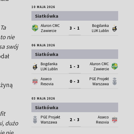
10 MAJA 2026
Siatkówka
Aluron CMC
Bogdanka
 Ta
3 - 1
Zawiercie
LUK Lublin
to nie
sa swój
06 MAJA 2026
Siatkówka
odał
Bogdanka
Aluron CMC
1 - 3
LUK Lublin
Zawiercie
Asseco
PGE Projekt
0 - 3
użyną
Resovia
Warszawa
03 MAJA 2026
Siatkówka
it
PGE Projekt
Asseco
2 - 3
i, dużo
Warszawa
Resovia
e nie