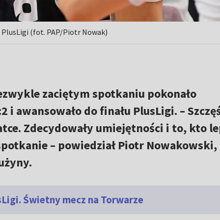
e PlusLigi (fot. PAP/Piotr Nowak)
ezwykle zaciętym spotkaniu pokonało
2 i awansowało do finału PlusLigi. – Szczę
tce. Zdecydowały umiejętności i to, kto le
spotkanie – powiedział Piotr Nowakowski,
użyny.
sLigi. Świetny mecz na Torwarze