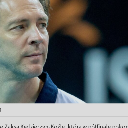
)
 Zaksa Kędzierzyn-Koźle, która w półfinale poko