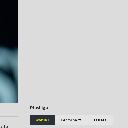
PlusLiga
Wyniki
Terminarz
Tabela
nała