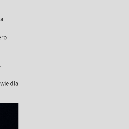
ia
ero
.
wie dla