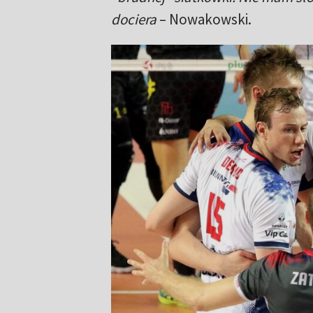
dociera
– Nowakowski.