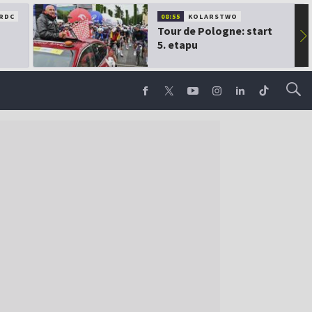
RDC
08:55
KOLARSTWO
Tour de Pologne: start
▶
5. etapu