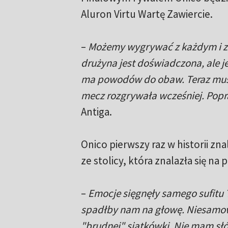
Aluron Virtu Wartę Zawiercie.
–
Możemy wygrywać z każdym i z Z
drużyna jest doświadczona, ale je
ma powodów do obaw. Teraz musi
mecz rozgrywała wcześniej. Popr
Antiga.
Onico pierwszy raz w historii zna
ze stolicy, która znalazła się n
–
Emocje sięgnęły samego sufitu T
spadłby nam na głowę. Niesamowi
"brudnej" siatkówki. Nie mam słó