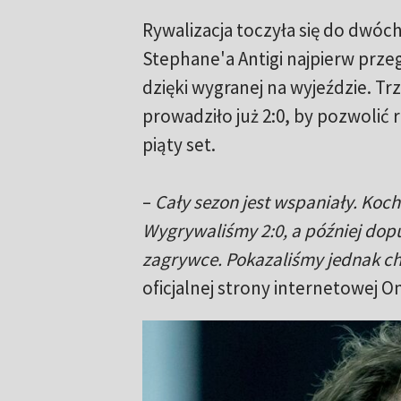
Rywalizacja toczyła się do dwóc
Stephane'a Antigi najpierw prze
dzięki wygranej na wyjeździe. Tr
prowadziło już 2:0, by pozwolić 
piąty set.
–
Cały sezon jest wspaniały. Koc
Wygrywaliśmy 2:0, a później dopu
zagrywce. Pokazaliśmy jednak cha
oficjalnej strony internetowej On