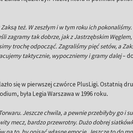
aksą też. W zeszłym i w tym roku ich pokonaliśmy.
śli zagramy tak dobrze, jak z Jastrzębskim Węglem, 
my trochę odpocząć. Zagraliśmy pięć setów, a Zak
acujemy taktycznie, wypoczniemy i gramy dalej
– d
lazło się w pierwszej czwórce PlusLigi. Ostatnią dr
a podium, była Legia Warszawa w 1996 roku.
orwaru. Jeszcze chwila, a pewnie przebiłyby go i suf
ty mecz, bardzo przewrotny. Dużo dobrej siatkówk
w na to, by opisać własne emocje. Jeszcze to do mni