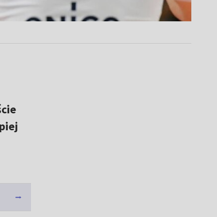
ście
piej