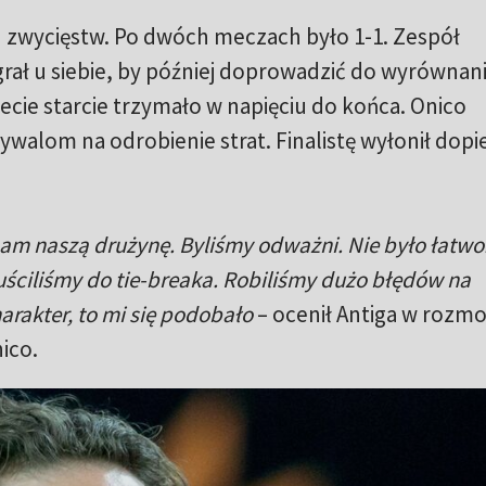
h zwycięstw. Po dwóch meczach było 1-1. Zespół
grał u siebie, by później doprowadzić do wyrównan
zecie starcie trzymało w napięciu do końca. Onico
rywalom na odrobienie strat. Finalistę wyłonił dopi
ham naszą drużynę. Byliśmy odważni. Nie było łatwo
ściliśmy do tie-breaka. Robiliśmy dużo błędów na
rakter, to mi się podobało
– ocenił Antiga w rozmo
ico.