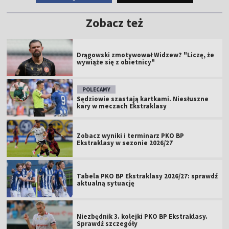
Zobacz też
Drągowski zmotywował Widzew? "Liczę, że
wywiąże się z obietnicy"
POLECAMY
Sędziowie szastają kartkami. Niesłuszne
kary w meczach Ekstraklasy
Zobacz wyniki i terminarz PKO BP
Ekstraklasy w sezonie 2026/27
Tabela PKO BP Ekstraklasy 2026/27: sprawdź
aktualną sytuację
Niezbędnik 3. kolejki PKO BP Ekstraklasy.
Sprawdź szczegóły