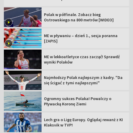
Polak w półfinale. Zobacz bieg
Ostrowskiego na 800 metrów [WIDEO]
ME w pływaniu – dzień 1., sesja poranna
[ZAPIS]
ME w lekkoatletyce czas zacząć! Sprawdź
wyniki Polaków
Najmłodszy Polak najlepszym z kadry. "Da
się ścigać z tymi najlepszymi"
Ogromny sukces Polaka! Powalczy o
Pływacką Koronę Ziemi
Lech gra o Ligę Europy. Oglądaj rewanż z KI
Klaksvik w TVP!