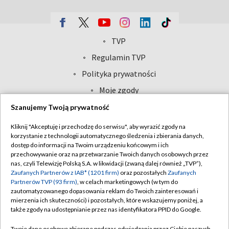
TVP
Abonament TVP
Regulamin TVP
Polityka prywatności
Sklep TVP
Biuro Reklamy
Moje zgody
Oferta Handlowa
Biuro reklamy
Szanujemy Twoją prywatność
Telegazeta ogłoszenia
Kontakt
Kliknij "Akceptuję i przechodzę do serwisu", aby wyrazić zgody na
korzystanie z technologii automatycznego śledzenia i zbierania danych,
Emisja w TVP
dostęp do informacji na Twoim urządzeniu końcowym i ich
Kanały
Rada Programowa
przechowywanie oraz na przetwarzanie Twoich danych osobowych przez
nas, czyli Telewizję Polską S.A. w likwidacji (zwaną dalej również „TVP”),
Ogłoszenia przetargowe
Zaufanych Partnerów z IAB* (1201 firm)
oraz pozostałych
Zaufanych
©2026 Telewizja Polska Spółka Akcyjna w likwidacji
Partnerów TVP (93 firm)
, w celach marketingowych (w tym do
Akademia Telewizyjna
zautomatyzowanego dopasowania reklam do Twoich zainteresowań i
mierzenia ich skuteczności) i pozostałych, które wskazujemy poniżej, a
Informacje o nadawcy
także zgody na udostępnianie przez nas identyfikatora PPID do Google.
Centrum informacji TVP
Twoje dane osobowe zbierane podczas odwiedzania przez Ciebie naszych