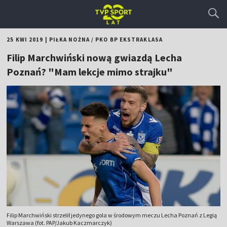
25 KWI 2019
|
PIŁKA NOŻNA
/
PKO BP EKSTRAKLASA
Filip Marchwiński nową gwiazdą Lecha
Poznań? "Mam lekcje mimo strajku"
Filip Marchwiński strzelił jedynego gola w środowym meczu Lecha Poznań z Legią
Warszawa (fot. PAP/Jakub Kaczmarczyk)