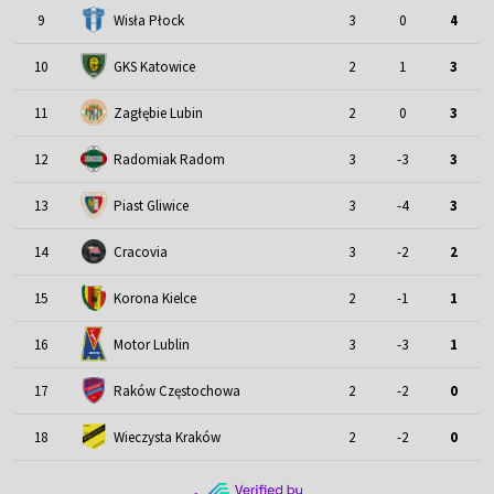
9
Wisła Płock
3
0
4
10
GKS Katowice
2
1
3
11
Zagłębie Lubin
2
0
3
12
Radomiak Radom
3
-3
3
13
Piast Gliwice
3
-4
3
14
Cracovia
3
-2
2
15
Korona Kielce
2
-1
1
Motor Lublin
16
3
-3
1
17
Raków Częstochowa
2
-2
0
18
Wieczysta Kraków
2
-2
0