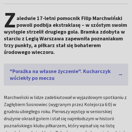
Z
aledwie 17-letni pomocnik Filip Marchwiński
powoli podbija ekstraklasę – w szóstym swoim
występie strzelił drugiego gola. Bramka zdobyta w
starciu z Legią Warszawa zapewniła poznaniakom
trzy punkty, a piłkarz stał się bohaterem
środowego wieczoru.
"Porażka na własne życzenie". Kucharczyk
wściekły po meczu
Marchwiński w lidze zadebiutował w wyjazdowym spotkaniu z
Zagłębiem Sosnowiec (wygranym przez Kolejorza 6:0) w
grudniu ubiegłego roku. Pierwszy występ w seniorskiej
drużynie okrasił golem i stał się najmłodszym w historii
poznańskiego klubu piłkarzem, który wpisał się na listę