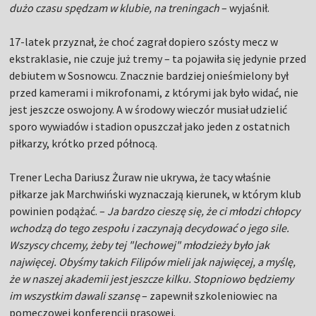
dużo czasu spędzam w klubie, na treningach
– wyjaśnił.
17-latek przyznał, że choć zagrał dopiero szósty mecz w
ekstraklasie, nie czuje już tremy – ta pojawiła się jedynie przed
debiutem w Sosnowcu. Znacznie bardziej onieśmielony był
przed kamerami i mikrofonami, z którymi jak było widać, nie
jest jeszcze oswojony. A w środowy wieczór musiał udzielić
sporo wywiadów i stadion opuszczał jako jeden z ostatnich
piłkarzy, krótko przed północą.
Trener Lecha Dariusz Żuraw nie ukrywa, że tacy właśnie
piłkarze jak Marchwiński wyznaczają kierunek, w którym klub
powinien podążać. –
Ja bardzo cieszę się, że ci młodzi chłopcy
wchodzą do tego zespołu i zaczynają decydować o jego sile.
Wszyscy chcemy, żeby tej "lechowej" młodzieży było jak
najwięcej. Obyśmy takich Filipów mieli jak najwięcej, a myślę,
że w naszej akademii jest jeszcze kilku. Stopniowo będziemy
im wszystkim dawali szansę
– zapewnił szkoleniowiec na
pomeczowej konferencji prasowej.