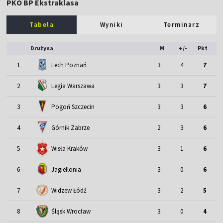
PKO BP Ekstraklasa
Tabela
Wyniki
Terminarz
Drużyna
M
+/-
Pkt
1
Lech Poznań
3
4
7
2
Legia Warszawa
3
3
7
3
Pogoń Szczecin
3
3
6
4
Górnik Zabrze
2
3
6
5
Wisła Kraków
3
1
6
6
Jagiellonia
3
0
6
7
Widzew Łódź
3
2
5
Śląsk Wrocław
8
3
0
4