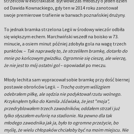
strzelców w ekstraklasie. Był wówczas młodszy o jeden dzień
od Dawida Kownackiego, gdy ten w 2014 roku zanotował
swoje premierowe trafienie w barwach poznańskiej drużyny.
To jednak bramka strzelona Legii w środowy wieczór odbiła
się większym echem. Marchwiński wszedł na boisko w 73.
minucie, a osiem minut później zdobyła gola na wagę trzech
punktów. –
Tak naprawdę to, że strzeliłem bramkę, dotarło do
mnie po końcowym gwizdku. Ogromnie się cieszę, ale wierzę,
że nie jest to mój ostatni gol
– opowiadał po meczu.
Młody lechita sam wypracował sobie bramkę przy dość biernej
postawie obrońców Legii. –
Trochę ostrym wślizgiem
odebrałem piłkę, ale sędzia nie podyktował rzutu wolnego.
Krzyknąłem tylko do Kamila Jóźwiaka, że jest "moja",
przedryblowałem trzech zawodników, oddałem strzał i już
tylko słyszałem euforię na stadionie. Na pewno dla tak
młodego zawodnika jak ja, było to ogromne przeżycie, bo
myślę, że wielu chłopaków chciałoby być na moim miejscu. Nie