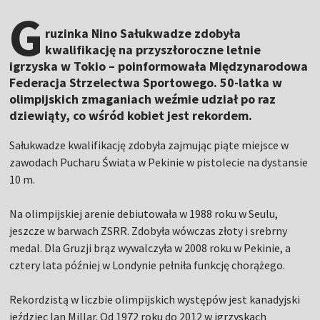
G
ruzinka Nino Sałukwadze zdobyła
kwalifikację na przyszłoroczne letnie
igrzyska w Tokio – poinformowała Międzynarodowa
Federacja Strzelectwa Sportowego. 50-latka w
olimpijskich zmaganiach weźmie udział po raz
dziewiąty, co wśród kobiet jest rekordem.
Sałukwadze kwalifikację zdobyła zajmując piąte miejsce w
zawodach Pucharu Świata w Pekinie w pistolecie na dystansie
10 m.
Na olimpijskiej arenie debiutowała w 1988 roku w Seulu,
jeszcze w barwach ZSRR. Zdobyła wówczas złoty i srebrny
medal. Dla Gruzji brąz wywalczyła w 2008 roku w Pekinie, a
cztery lata później w Londynie pełniła funkcję chorążego.
Rekordzistą w liczbie olimpijskich występów jest kanadyjski
jeździec Ian Millar. Od 1972 roku do 2012 w igrzyskach