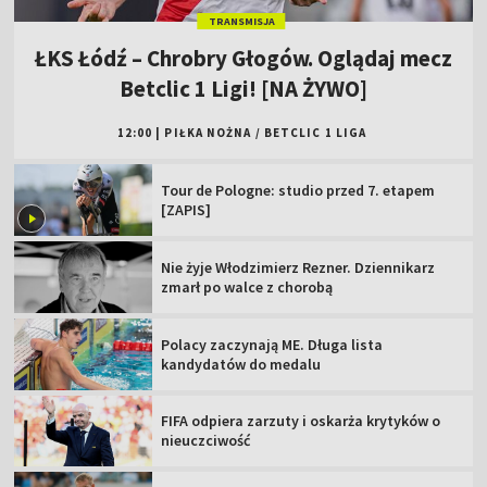
TRANSMISJA
ŁKS Łódź – Chrobry Głogów. Oglądaj mecz
Betclic 1 Ligi! [NA ŻYWO]
12:00
|
PIŁKA NOŻNA
/
BETCLIC 1 LIGA
Tour de Pologne: studio przed 7. etapem
[ZAPIS]
Nie żyje Włodzimierz Rezner. Dziennikarz
zmarł po walce z chorobą
Polacy zaczynają ME. Długa lista
kandydatów do medalu
FIFA odpiera zarzuty i oskarża krytyków o
nieuczciwość