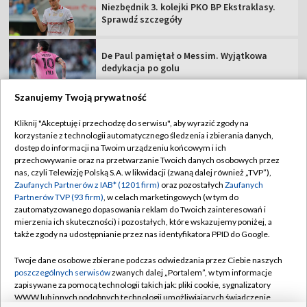
Niezbędnik 3. kolejki PKO BP Ekstraklasy.
Sprawdź szczegóły
De Paul pamiętał o Messim. Wyjątkowa
dedykacja po golu
Szanujemy Twoją prywatność
Kliknij "Akceptuję i przechodzę do serwisu", aby wyrazić zgody na
korzystanie z technologii automatycznego śledzenia i zbierania danych,
TVP
dostęp do informacji na Twoim urządzeniu końcowym i ich
przechowywanie oraz na przetwarzanie Twoich danych osobowych przez
Abonament TVP
Regulamin TVP
nas, czyli Telewizję Polską S.A. w likwidacji (zwaną dalej również „TVP”),
Polityka prywatności
Sklep TVP
Zaufanych Partnerów z IAB* (1201 firm)
oraz pozostałych
Zaufanych
Partnerów TVP (93 firm)
, w celach marketingowych (w tym do
Biuro Reklamy
Moje zgody
zautomatyzowanego dopasowania reklam do Twoich zainteresowań i
mierzenia ich skuteczności) i pozostałych, które wskazujemy poniżej, a
Oferta Handlowa
Biuro reklamy
także zgody na udostępnianie przez nas identyfikatora PPID do Google.
Telegazeta ogłoszenia
Kontakt
Twoje dane osobowe zbierane podczas odwiedzania przez Ciebie naszych
Emisja w TVP
poszczególnych serwisów
zwanych dalej „Portalem”, w tym informacje
zapisywane za pomocą technologii takich jak: pliki cookie, sygnalizatory
Kanały
Rada Programowa
WWW lub innych podobnych technologii umożliwiających świadczenie