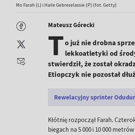
Mo Farah (L) i Haile Gebreselassie (P) (fot. Getty)
Mateusz Górecki
T
o już nie drobna sprz
lekkoatletyki od środ
stwierdził, że został okrad
Etiopczyk nie pozostał dłuż
Rewelacyjny sprinter Odudur
Kłótnię rozpoczął Farah. Czterok
biegach na 5 000 i 10 000 metrów