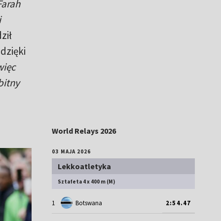
Farah
i
ził
dzięki
więc
bitny
World Relays 2026
03 MAJA 2026
Lekkoatletyka
Sztafeta 4 x 400 m (M)
1
Botswana
2:54.47