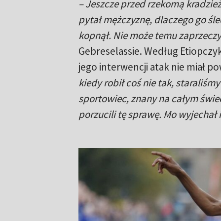
– Jeszcze przed rzekomą kradzie
pytał mężczyznę, dlaczego go śledz
kopnął. Nie może temu zaprzeczy
Gebreselassie. Według Etiopczyka
jego interwencji atak nie miał 
kiedy robił coś nie tak, staraliś
sportowiec, znany na całym świec
porzucili tę sprawę. Mo wyjechał i