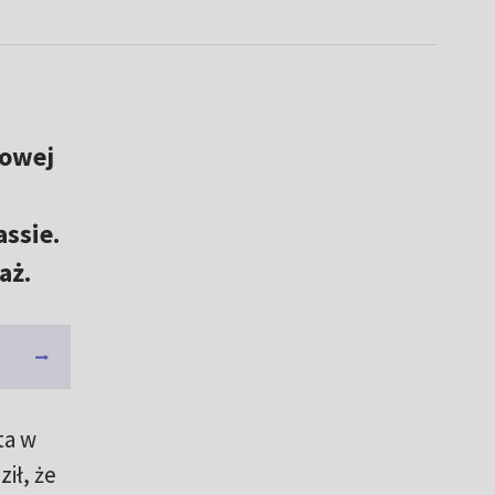
towej
assie.
aż.
ta w
ił, że