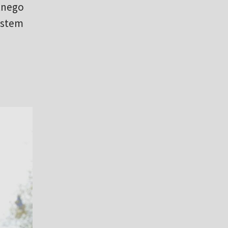
tnego
Jestem