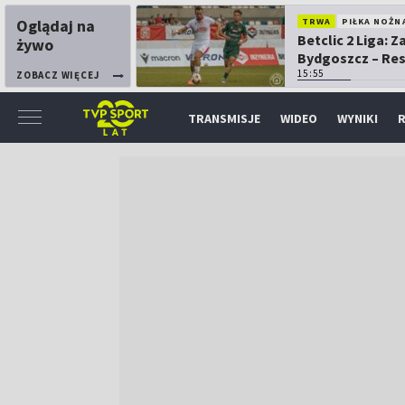
Oglądaj na
TRWA
PIŁKA NOŻN
Betclic 2 Liga: 
żywo
Bydgoszcz – Re
15:55
ZOBACZ WIĘCEJ
TRANSMISJE
WIDEO
WYNIKI
R