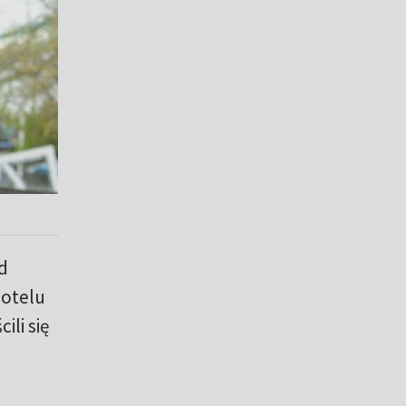
d
hotelu
li się