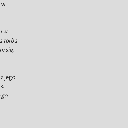
u w
u w
a torba
m się,
z jego
ek.
–
 go