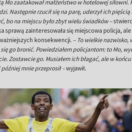
żą Mo zaatakował małżeństwo w hotelowej siłowni. 
i. Następnie rzucił się na parę, uderzył ich pięścią 
ć, bo na miejscu było zbyt wielu świadków –
stwierd
 sprawą zainteresowała się miejscowa policja, ale 
poważniejszych konsekwencji.
– To wielkie nazwisko, 
my się go bronić. Powiedziałem policjantom: to Mo, wy
ie. Zostawcie go. Musiałem ich błagać, ale w końcu
 później mnie przeprosił –
wyjawił.