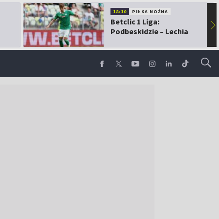
18:10
PIŁKA NOŻNA
Betclic 1 Liga:
▶
Podbeskidzie – Lechia
Gdańsk