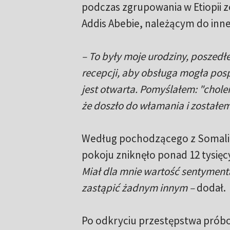
podczas zgrupowania w Etiopii z
Addis Abebie, należącym do inne
– To były moje urodziny, poszedł
recepcji, aby obsługa mogła pos
jest otwarta. Pomyślałem: "chole
że doszło do włamania i zostałem
Według pochodzącego z Somalii, 
pokoju zniknęło ponad 12 tysięcy
Miał dla mnie wartość sentymenta
zastąpić żadnym innym –
dodał.
Po odkryciu przestępstwa próbow