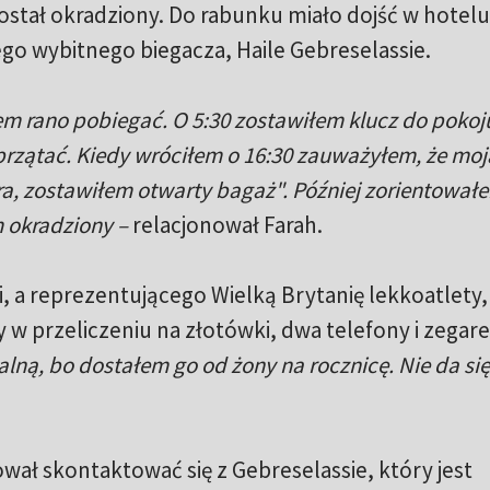
ostał okradziony. Do rabunku miało dojść w hotel
go wybitnego biegacza, Haile Gebreselassie.
em rano pobiegać. O 5:30 zostawiłem klucz do pokoj
przątać. Kiedy wróciłem o 16:30 zauważyłem, że moj
ra, zostawiłem otwarty bagaż". Później zorientowałe
 okradziony –
relacjonował Farah.
a reprezentującego Wielką Brytanię lekkoatlety, 
 w przeliczeniu na złotówki, dwa telefony i zegar
lną, bo dostałem go od żony na rocznicę. Nie da się
ał skontaktować się z Gebreselassie, który jest