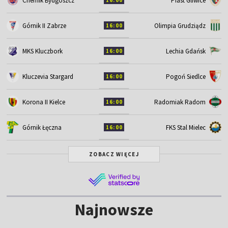
Chemik Bydgoszcz
Piast Gliwice
16:00
Górnik II Zabrze
Olimpia Grudziądz
16:00
MKS Kluczbork
Lechia Gdańsk
16:00
Kluczevia Stargard
Pogoń Siedlce
16:00
Korona II Kielce
Radomiak Radom
16:00
Górnik Łęczna
FKS Stal Mielec
16:00
ZOBACZ WIĘCEJ
Najnowsze