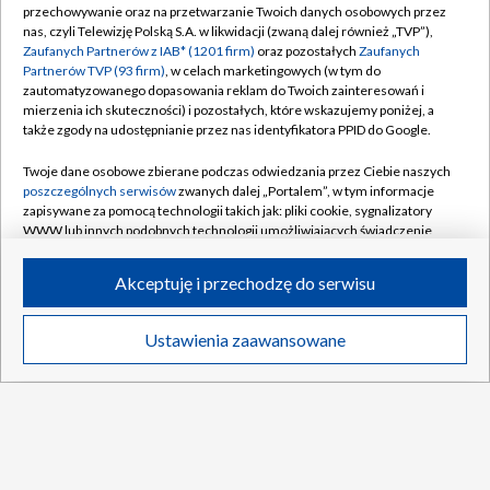
przechowywanie oraz na przetwarzanie Twoich danych osobowych przez
Abonament TVP
Regulamin TVP
nas, czyli Telewizję Polską S.A. w likwidacji (zwaną dalej również „TVP”),
Polityka prywatności
Sklep TVP
Zaufanych Partnerów z IAB* (1201 firm)
oraz pozostałych
Zaufanych
Partnerów TVP (93 firm)
, w celach marketingowych (w tym do
Biuro Reklamy
Moje zgody
zautomatyzowanego dopasowania reklam do Twoich zainteresowań i
mierzenia ich skuteczności) i pozostałych, które wskazujemy poniżej, a
Oferta Handlowa
Biuro reklamy
także zgody na udostępnianie przez nas identyfikatora PPID do Google.
Telegazeta ogłoszenia
Kontakt
Twoje dane osobowe zbierane podczas odwiedzania przez Ciebie naszych
Emisja w TVP
poszczególnych serwisów
zwanych dalej „Portalem”, w tym informacje
zapisywane za pomocą technologii takich jak: pliki cookie, sygnalizatory
Kanały
Rada Programowa
WWW lub innych podobnych technologii umożliwiających świadczenie
dopasowanych i bezpiecznych usług, personalizację treści oraz reklam,
Ogłoszenia przetargowe
udostępnianie funkcji mediów społecznościowych oraz analizowanie
©2026 Telewizja Polska Spółka Akcyjna w likwidacji
Akceptuję i przechodzę do serwisu
ruchu w Internecie.
Akademia Telewizyjna
Informacje o nadawcy
Twoje dane osobowe zbierane podczas odwiedzania przez Ciebie
Ustawienia zaawansowane
News
Transmisje
Wideo
Więcej
poszczególnych serwisów
na Portalu, takie jak adresy IP, identyfikatory
Centrum informacji TVP
Twoich urządzeń końcowych i identyfikatory plików cookie, informacje o
DO GÓRY
Twoich wyszukiwaniach w serwisach Portalu czy historia odwiedzin będą
System NOS
przetwarzane przez TVP,
Zaufanych Partnerów z IAB
oraz pozostałych
Zaufanych Partnerów TVP
dla realizacji następujących celów i funkcji:
Zgłoś program (ROPAT)
przechowywania informacji na urządzeniu lub dostęp do nich, wyboru
Kariera w TVP
podstawowych reklam, wyboru spersonalizowanych reklam, tworzenia
profilu spersonalizowanych reklam, tworzenia profilu spersonalizowanych