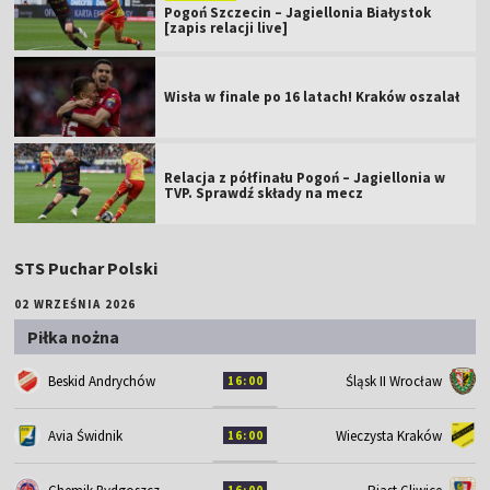
Pogoń Szczecin – Jagiellonia Białystok
[zapis relacji live]
Wisła w finale po 16 latach! Kraków oszalał
Relacja z półfinału Pogoń – Jagiellonia w
TVP. Sprawdź składy na mecz
STS Puchar Polski
02 WRZEŚNIA 2026
Piłka nożna
Śląsk II Wrocław
Beskid Andrychów
16:00
Avia Świdnik
Wieczysta Kraków
16:00