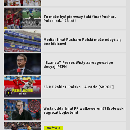
To może być pierwszy taki finał Pucharu
Polski od... 28 lat!
Media: finał Pucharu Polski może odbyć się
bez kibiców!
"Szansa". Prezes Wisły zareagował po
decyzji PZPN
El. ME kobiet: Polska – Austria [SKRÓT]
Wisła odda finał PP walkowerem?! Królewski
zagroził bojkotem!
NA ŻYWO