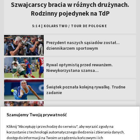
Rywal optymistą przed rewanżem.
Niewykorzystana szansa...
Świątek poznała kolejną rywalkę. Trudne
zadanie
"Lewy" tym razem bez gola. Dobry początek
"Strażaków" [WIDEO]
MŚ do lat 20, Oregon: oglądaj 2. dzień
Trener GKS zachowuje optymizm. "Nie
jesteśmy bez szans"
Szanujemy Twoją prywatność
Kliknij "Akceptuję i przechodzę do serwisu", aby wyrazić zgody na
korzystanie z technologii automatycznego śledzenia i zbierania danych,
TVP
dostęp do informacji na Twoim urządzeniu końcowym i ich