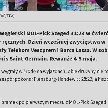
 PAP/EPA)
węgierski MOL-Pick Szeged 31:23 w ćwierć
y ręcznych. Dzień wcześniej zwycięstwa w
ły Telekom Veszprem i Barca Lassa. W sob
aris Saint-Germain. Rewanże 4-5 maja.
wygrały w środę na wyjazdach, obie drużyny nie m
zespół pokonał Flensburg-Handewitt 28:22, a hiszp
iu bramek po pierwszym meczu z MOL-Pick Szeged