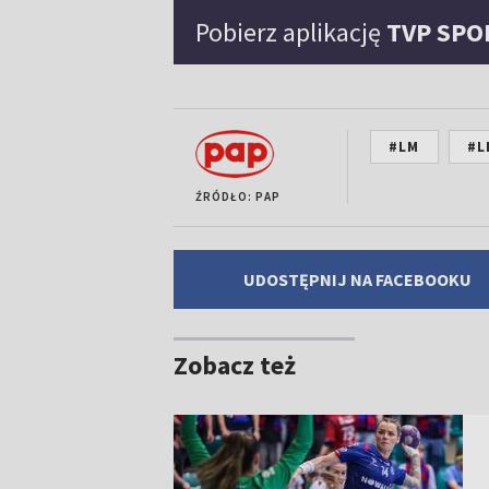
Pobierz aplikację
TVP SPO
#LM
#L
ŹRÓDŁO: PAP
UDOSTĘPNIJ NA FACEBOOKU
Zobacz też