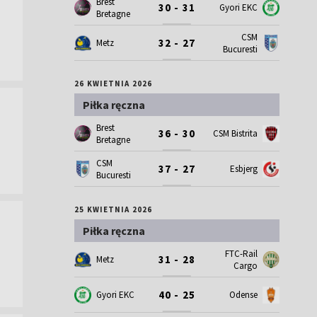
Brest
30 - 31
Gyori EKC
Bretagne
CSM
32 - 27
Metz
Bucuresti
26 KWIETNIA 2026
Piłka ręczna
Brest
36 - 30
CSM Bistrita
Bretagne
CSM
37 - 27
Esbjerg
Bucuresti
25 KWIETNIA 2026
Piłka ręczna
FTC-Rail
31 - 28
Metz
Cargo
40 - 25
Gyori EKC
Odense