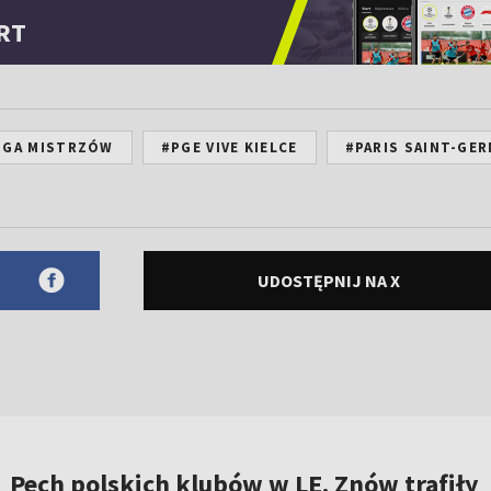
RT
IGA MISTRZÓW
#PGE VIVE KIELCE
#PARIS SAINT-GER
UDOSTĘPNIJ NA X
Pech polskich klubów w LE. Znów trafiły