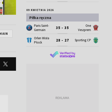
09 KWIETNIA 2026
Piłka ręczna
Paris Saint-
One
35 - 35
Germain
Veszprem
MAIN
Orlen Wisła
28 - 27
Sporting CP
Płock