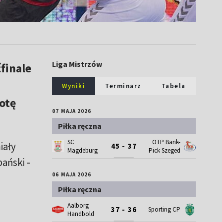
Liga Mistrzów
finale
Wyniki
Terminarz
Tabela
otę
07 MAJA 2026
Piłka ręczna
SC
OTP Bank-
iały
45 - 37
Magdeburg
Pick Szeged
ański -
06 MAJA 2026
Piłka ręczna
Aalborg
37 - 36
Sporting CP
Handbold