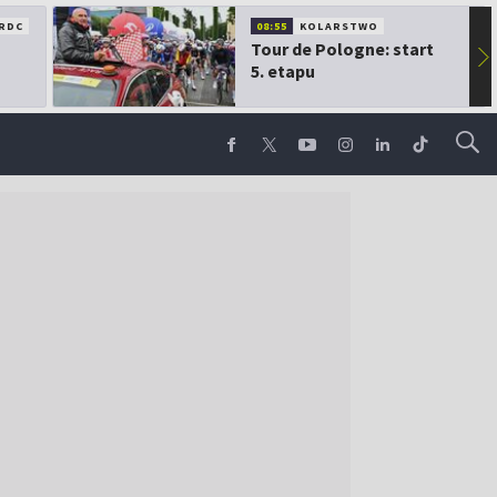
RDC
08:55
KOLARSTWO
Tour de Pologne: start
▶
5. etapu