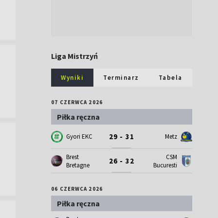
Liga Mistrzyń
Wyniki
Terminarz
Tabela
07 CZERWCA 2026
Piłka ręczna
29 - 31
Gyori EKC
Metz
Brest
CSM
26 - 32
Bretagne
Bucuresti
06 CZERWCA 2026
Piłka ręczna