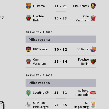
31 - 21
FC Barca
HBC Nantes
Fuechse
One
 z
35 - 33
Berlin
Veszprem
30 KWIETNIA 2026
Piłka ręczna
30 - 32
HBC Nantes
FC Barca
One
Fuechse
35 - 34
Veszprem
Berlin
29 KWIETNIA 2026
Piłka ręczna
Aalborg
31 - 31
Sporting CP
Handbold
OTP Bank-
SC
28 - 35
Pick Szeged
Magdeburg