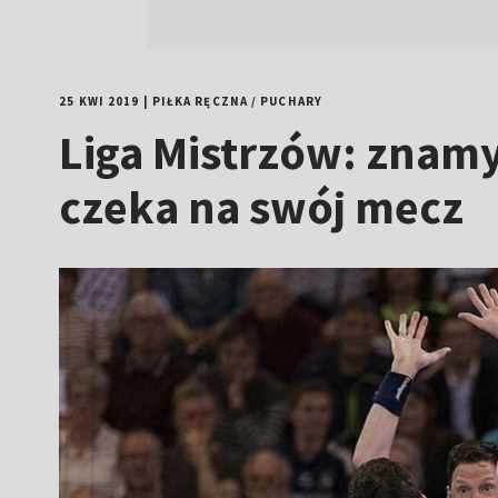
25 KWI 2019
|
PIŁKA RĘCZNA
/
PUCHARY
Liga Mistrzów: znamy
czeka na swój mecz