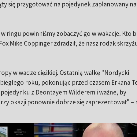
dąży się przygotować na pojedynek zaplanowany na
e w ringu powinniśmy zobaczyć go w wakacje. Kto b
Fox Mike Coppinger zdradził, że nasz rodak skrzyż
ropy w wadze ciężkiej. Ostatnią walkę "Nordycki
biegłego roku, pokonując przed czasem Erkana T
 pojedynku z Deontayem Wilderem i ważne, by
rzy okazji ponownie dobrze się zaprezentował" – 