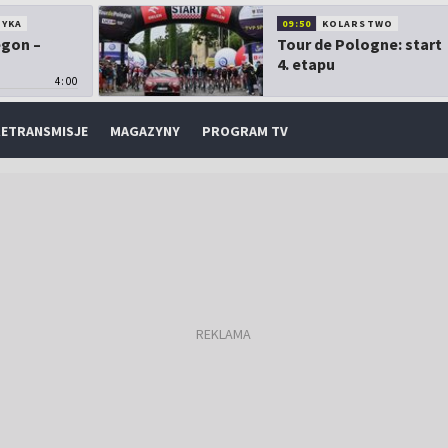
TYKA
09:50
KOLARSTWO
egon –
Tour de Pologne: start
4. etapu
4:00
ETRANSMISJE
MAGAZYNY
PROGRAM TV