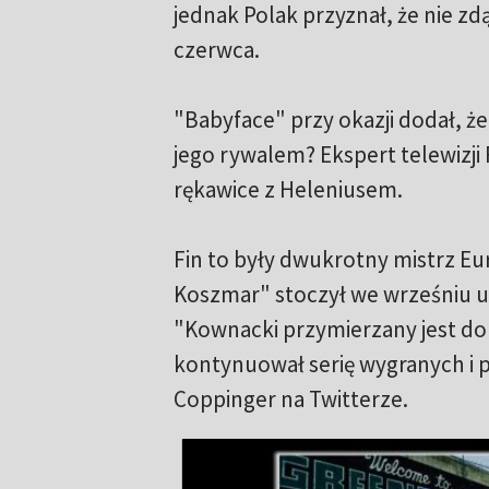
jednak Polak przyznał, że nie z
czerwca.
"Babyface" przy okazji dodał, ż
jego rywalem? Ekspert telewizji 
rękawice z Heleniusem.
Fin to były dwukrotny mistrz Eu
Koszmar" stoczył we wrześniu u
"Kownacki przymierzany jest do
kontynuował serię wygranych i p
Coppinger na Twitterze.