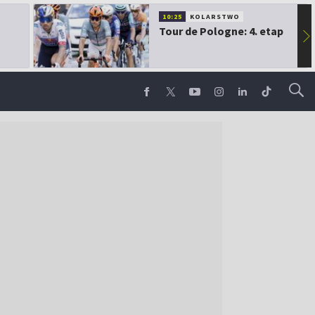
10:25
KOLARSTWO
Tour de Pologne: 4. etap
▶