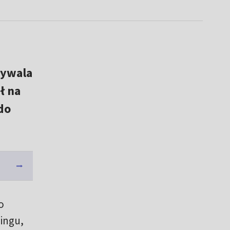
rywala
ł na
do
o
ingu,