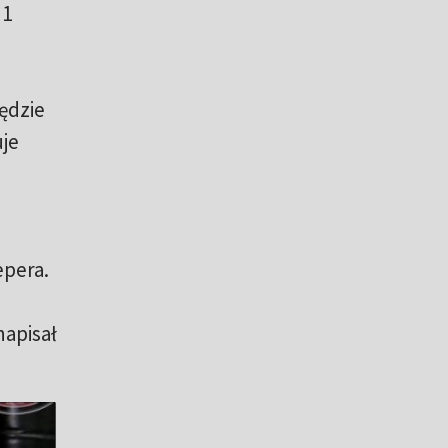
 1
ędzie
uje
epera.
napisał