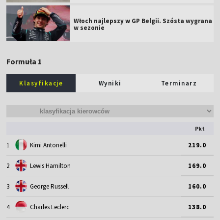
Włoch najlepszy w GP Belgii. Szósta wygrana
w sezonie
Formuła 1
Klasyfikacje
Wyniki
Terminarz
Pkt
1
Kimi Antonelli
219.0
2
Lewis Hamilton
169.0
3
George Russell
160.0
4
Charles Leclerc
138.0