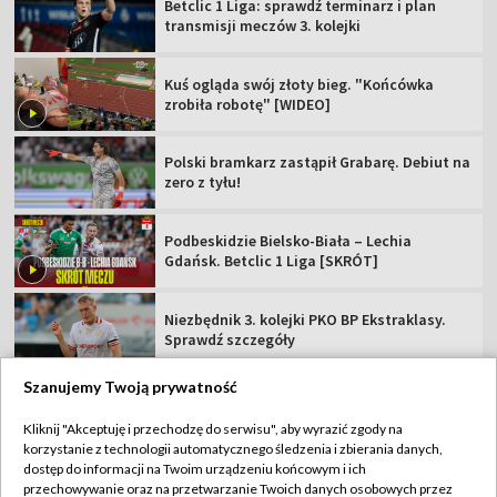
Betclic 1 Liga: sprawdź terminarz i plan
transmisji meczów 3. kolejki
Kuś ogląda swój złoty bieg. "Końcówka
zrobiła robotę" [WIDEO]
Polski bramkarz zastąpił Grabarę. Debiut na
zero z tyłu!
Podbeskidzie Bielsko-Biała – Lechia
Gdańsk. Betclic 1 Liga [SKRÓT]
Niezbędnik 3. kolejki PKO BP Ekstraklasy.
Sprawdź szczegóły
Szanujemy Twoją prywatność
Kliknij "Akceptuję i przechodzę do serwisu", aby wyrazić zgody na
korzystanie z technologii automatycznego śledzenia i zbierania danych,
TVP
dostęp do informacji na Twoim urządzeniu końcowym i ich
przechowywanie oraz na przetwarzanie Twoich danych osobowych przez
Abonament TVP
Regulamin TVP