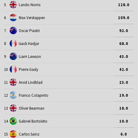
5
Lando Norris
128.0
6
Max Verstappen
109.0
7
Oscar Piastri
92.0
8
Isack Hadjar
68.0
9
Liam Lawson
43.0
10
Pierre Gasly
42.0
11
Arvid Lindblad
23.0
12
Franco Colapinto
19.0
13
Oliver Bearman
18.0
14
Gabriel Bortoleto
10.0
15
Carlos Sainz
6.0