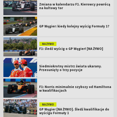
Zmiana w kalendarzu F1. Kierowcy powrócą
na kultowy tor
GP Węgier: kiedy kolejny wyścig Formuły 1?
NA ŻYWO
F1: śledź wyścig o GP Węgier! [NA ŻYWO]
Siedmiokrotny mistrz świata ukarany.
Przesunięty o trzy pozycje
F1: Norris minimalnie szybszy od Hamiltona
w kwalifikacjach
NA ŻYWO
GP Węgier [NA ŻYWO]. Śledź kwalifikacje do
wyścigu Formuły 1