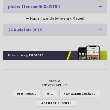
pic.twitter.com/klXol37Rii
— Maciej Iwański (@IwanskiMaciej)
26 kwietnia 2019
Pobierz aplikację
TVP SPORT
ŹRÓDŁO:
TVPSPORT.PL/PAP
#FORMUŁA 1
#F1
#GP AZERBEJDŻANU
#GEORGE RUSSELL