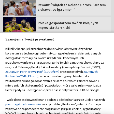
Rewanż Świątek za Roland Garros. "Jestem
ciekawa, co Iga zmieni"
Polska gospodarzem dwóch kolejnych
imprez siatkarskich!
Szanujemy Twoją prywatność
Kliknij "Akceptuję i przechodzę do serwisu", aby wyrazić zgody na
korzystanie z technologii automatycznego śledzenia i zbierania danych,
TVP
dostęp do informacji na Twoim urządzeniu końcowym i ich
Abonament TVP
Regulamin TVP
przechowywanie oraz na przetwarzanie Twoich danych osobowych przez
nas, czyli Telewizję Polską S.A. w likwidacji (zwaną dalej również „TVP”),
Polityka prywatności
Sklep TVP
Zaufanych Partnerów z IAB* (1201 firm)
oraz pozostałych
Zaufanych
Partnerów TVP (93 firm)
, w celach marketingowych (w tym do
Biuro Reklamy
Moje zgody
zautomatyzowanego dopasowania reklam do Twoich zainteresowań i
mierzenia ich skuteczności) i pozostałych, które wskazujemy poniżej, a
Oferta Handlowa
Biuro reklamy
także zgody na udostępnianie przez nas identyfikatora PPID do Google.
Telegazeta ogłoszenia
Kontakt
Twoje dane osobowe zbierane podczas odwiedzania przez Ciebie naszych
Emisja w TVP
poszczególnych serwisów
zwanych dalej „Portalem”, w tym informacje
zapisywane za pomocą technologii takich jak: pliki cookie, sygnalizatory
Kanały
Rada Programowa
WWW lub innych podobnych technologii umożliwiających świadczenie