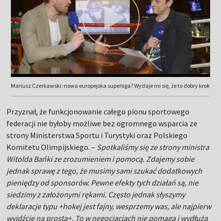
Mariusz Czerkawski: nowa europejska superliga? Wydaje mi się, że to dobry krok
Przyznał, że funkcjonowanie całego pionu sportowego
federacji nie byłoby możliwe bez ogromnego wsparcia ze
strony Ministerstwa Sportu i Turystyki oraz Polskiego
Komitetu Olimpijskiego. –
Spotkaliśmy się ze strony ministra
Witolda Bańki ze zrozumieniem i pomocą. Zdajemy sobie
jednak sprawę z tego, że musimy sami szukać dodatkowych
pieniędzy od sponsorów. Pewne efekty tych działań są, nie
siedzimy z założonymi rękami. Często jednak słyszymy
deklaracje typu +hokej jest fajny, wesprzemy was, ale najpierw
wyjdźcie na prostą+. To w negocjacjach nie pomaga i wydłuża