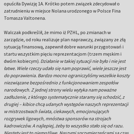
opuściła Dywizję 1A. Krótko potem związek zdecydował o
zatrudnieniu w miejsce Nolana urodzonego w Polsce Fina
Tomasza Valtonena.
Walczak podkreślił, że mimo iż PZHL, po zmianach w
zarządzie, od roku realizuje plan naprawczy, związany ze złą
sytuacją finansową, zapewnił dobre warunki przygotowań i
startu wszystkim pięciu reprezentacjom (trzem męskim i
dwóm kobiecym).
Działanie w takiej sytuacji nie było i nie jest
łatwe. Wiele rzeczy udało się nam poprawić, wiele jeszcze jest
do poprawienia. Bardzo mocno ograniczyliśmy wszelkie koszty
niezwiązane bezpośrednio z funkcjonowaniem zespołów
narodowych. Z jednej strony wielu wytyka nam poważne
zadłużenie, z którego systematycznie staramy się schodzić, z
drugiej – kibice chcą udanych występów naszych reprezentacji
w mistrzostwach świata, ciekawych, emocjonujących
rozgrywek ligowych, mnóstwa sponsorów na strojach
kadrowiczów. A najlepiej, żeby to wszystko stało się od razu.
Niestety jest to niemożliwe. Naszymi sprzymierzeńcami są czas