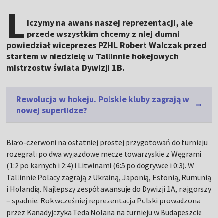
L
iczymy na awans naszej reprezentacji, ale
przede wszystkim chcemy z niej dumni
powiedział wiceprezes PZHL Robert Walczak przed
startem w niedzielę w Tallinnie hokejowych
mistrzostw świata Dywizji 1B.
Rewolucja w hokeju. Polskie kluby zagrają w
nowej superlidze?
Biało-czerwoni na ostatniej prostej przygotowań do turnieju
rozegrali po dwa wyjazdowe mecze towarzyskie z Węgrami
(1:2 po karnych i 2:4) i Litwinami (6:5 po dogrywce i 0:3). W
Tallinnie Polacy zagrają z Ukrainą, Japonią, Estonią, Rumunią
i Holandią. Najlepszy zespół awansuje do Dywizji 1A, najgorszy
– spadnie. Rok wcześniej reprezentacja Polski prowadzona
przez Kanadyjczyka Teda Nolana na turnieju w Budapeszcie