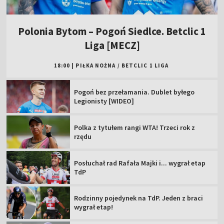
Polonia Bytom – Pogoń Siedlce. Betclic 1
Liga [MECZ]
18:00
|
PIŁKA NOŻNA
/
BETCLIC 1 LIGA
Pogoń bez przełamania. Dublet byłego
Legionisty [WIDEO]
Polka z tytułem rangi WTA! Trzeci rok z
rzędu
Posłuchał rad Rafała Majki i... wygrał etap
TdP
Rodzinny pojedynek na TdP. Jeden z braci
wygrał etap!