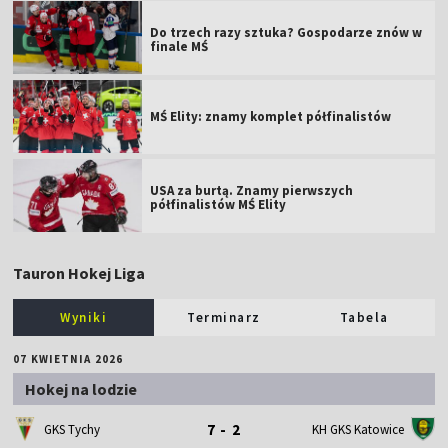
Do trzech razy sztuka? Gospodarze znów w
finale MŚ
MŚ Elity: znamy komplet półfinalistów
USA za burtą. Znamy pierwszych
półfinalistów MŚ Elity
Tauron Hokej Liga
Wyniki
Terminarz
Tabela
07 KWIETNIA 2026
Hokej na lodzie
7 - 2
GKS Tychy
KH GKS Katowice