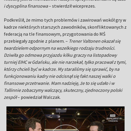
i dyscyplina finansowa
– stwierdził wiceprezes.
Podkreślił, że mimo tych problemów i zawirowań wokół gry w
kadrze niektórych starszych zawodników, skonfliktowanych z
federacją na tle finansowym, przygotowania do MŚ
przebiegały zgodnie z planem. –
Trener Valtonen okazał się
twardzielem odpornym na wszelkiego rodzaju trudności.
Dziwiła go odmowa przyjazdu kilku graczy na listopadowy
turniej EIHC w Gdańsku, ale nie narzekał, tylko pracował z tymi,
którzy chcieli być w kadrze. My staraliśmy się sprawić, by na
funkcjonowaniu kadry nie odcisnął się fakt naszej walki o
finansowe przetrwanie. Mam nadzieję, że to się udało i w
Tallinnie zobaczymy walczący, skuteczny, zjednoczony polski
zespół
– powiedział Walczak.