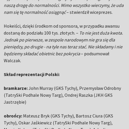
naszą drogę do normalności. Mimo wszystko wierzymy, że uda
nam się tę normalność osiągnąć
– stwierdził wiceprezes.
Hokeiści, dzięki środkom od sponsora, w przypadku awansu
dostaną do podziału 100 tys. złotych. –
To nie jest duża kwota.
Jednak po pierwsze, w zespole narodowym nie gra się dla
pieniędzy, po drugie - na tyle nas teraz stać. Nie składamy i nie
będziemy składać obietnic bez pokrycia
– podsumował
Walczak.
Skład reprezentacji Polski:
bramkarze:
John Murray (GKS Tychy), Przemysław Odrobny
(TatrySki Podhale Nowy Targ), Ondrej Raszka (JKH GKS
Jastrzębie)
obrońcy:
Mateusz Bryk (GKS Tychy), Bartosz Ciura (GKS
Tychy), Oskar Jaśkiewicz (TatrySki Podhale Nowy Targ),