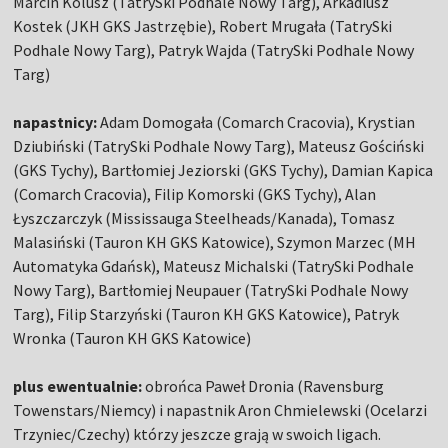
Marcin Kolusz (TatrySki Podhale Nowy Targ), Arkadiusz
Kostek (JKH GKS Jastrzębie), Robert Mrugała (TatrySki
Podhale Nowy Targ), Patryk Wajda (TatrySki Podhale Nowy
Targ)
napastnicy:
Adam Domogała (Comarch Cracovia), Krystian
Dziubiński (TatrySki Podhale Nowy Targ), Mateusz Gościński
(GKS Tychy), Bartłomiej Jeziorski (GKS Tychy), Damian Kapica
(Comarch Cracovia), Filip Komorski (GKS Tychy), Alan
Łyszczarczyk (Mississauga Steelheads/Kanada), Tomasz
Malasiński (Tauron KH GKS Katowice), Szymon Marzec (MH
Automatyka Gdańsk), Mateusz Michalski (TatrySki Podhale
Nowy Targ), Bartłomiej Neupauer (TatrySki Podhale Nowy
Targ), Filip Starzyński (Tauron KH GKS Katowice), Patryk
Wronka (Tauron KH GKS Katowice)
plus ewentualnie:
obrońca Paweł Dronia (Ravensburg
Towenstars/Niemcy) i napastnik Aron Chmielewski (Ocelarzi
Trzyniec/Czechy) którzy jeszcze grają w swoich ligach.