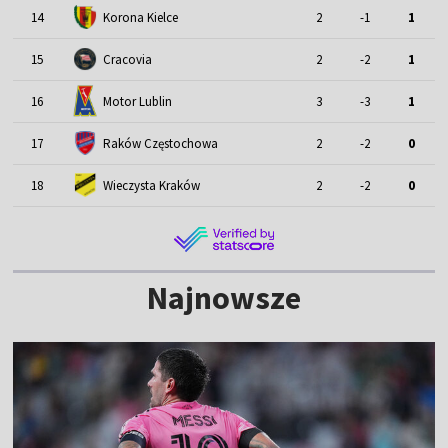
14
Korona Kielce
2
-1
1
15
Cracovia
2
-2
1
Motor Lublin
16
3
-3
1
17
Raków Częstochowa
2
-2
0
18
Wieczysta Kraków
2
-2
0
Najnowsze