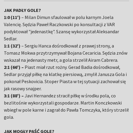
JAK PADŁY GOLE?
1:0 (11')
– Milan Dimun sfaulował w polu karnym Joela
Valencię. Sędzia Paweł Raczkowski po konsultacji z VAR
podyktował "jedenastkę". Szansę wykorzystał Aleksandar
Sedlar.
1:1 (32')
– Sergiu Hanca dośrodkował z prawej strony, a
Tomasz Mokwa przytrzymywał Bojana Cecaricia. Sędzia znów
wskazał na jedenasty metr, a gola strzelił Airam Cabrera.
2:1 (66') –
Piast miał rzut rożny. Gerad Badia dośrodkował,
Sedlar przyjął piłkę na klatkę piersiową, zmylił Janusza Gola i
pokonał Peskovicia. Stoper Piasta w tej sytuacji zachował się
jak rasowy snajper.
3:1 (88') –
Javi Hernandez stracił piłkę w środku pola, co
bezlitośnie wykorzystali gospodarze. Martin Konczkowski
wbiegł w pole karne i zagrał do Pawła Tomczyka, który strzelił
gola.
JAK MOGŁY PAŚĆ GOLE?