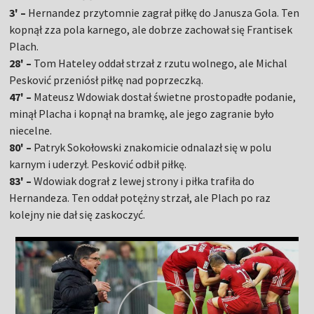
3'
–
Hernandez przytomnie zagrał piłkę do Janusza Gola. Ten
kopnął zza pola karnego, ale dobrze zachował się Frantisek
Plach.
28'
–
Tom Hateley oddał strzał z rzutu wolnego, ale Michal
Pesković przeniósł piłkę nad poprzeczką.
47'
–
Mateusz Wdowiak dostał świetne prostopadłe podanie,
minął Placha i kopnął na bramkę, ale jego zagranie było
niecelne.
80'
–
Patryk Sokołowski znakomicie odnalazł się w polu
karnym i uderzył. Pesković odbił piłkę.
83'
–
Wdowiak dograł z lewej strony i piłka trafiła do
Hernandeza. Ten oddał potężny strzał, ale Plach po raz
kolejny nie dał się zaskoczyć.