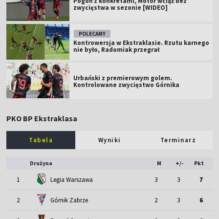
Pogoń z konkretami, Motor wciąż bez
zwycięstwa w sezonie [WIDEO]
POLECAMY
Kontrowersja w Ekstraklasie. Rzutu karnego
nie było, Radomiak przegrał
Urbański z premierowym golem.
Kontrolowane zwycięstwo Górnika
PKO BP Ekstraklasa
Tabela
Wyniki
Terminarz
Drużyna
M
+/-
Pkt
1
Legia Warszawa
3
3
7
2
Górnik Zabrze
2
3
6