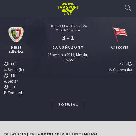
EKSTRAKLASA - GRUPA
MISTRZOWSKA
3 - 1
Piast
ZAKOŃCZONY
Cracovia
Gliwice
26 kwietnia 2019, Miejski,
Gliwice
11'
32'
A. Sedlar
(k.)
A. Cabrera
(k.)
66'
A. Sedlar
88'
P. Tomczyk
ROZWIŃ
26 KWI 2019
|
PIŁKA NOŻNA
/
PKO BP EKSTRAKLASA