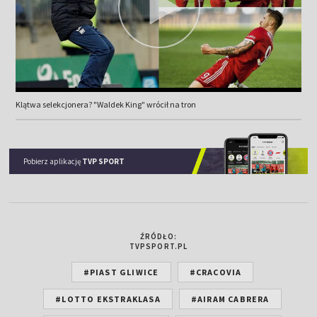
Klątwa selekcjonera? "Waldek King" wrócił na tron
Pobierz aplikację
TVP SPORT
ŹRÓDŁO:
TVPSPORT.PL
#PIAST GLIWICE
#CRACOVIA
#LOTTO EKSTRAKLASA
#AIRAM CABRERA