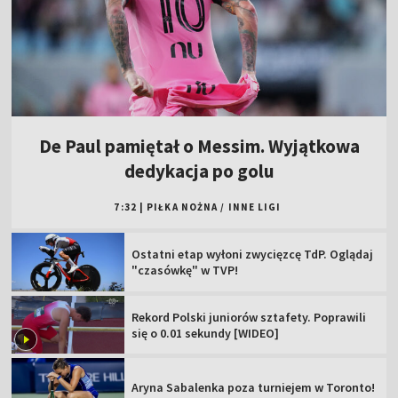
De Paul pamiętał o Messim. Wyjątkowa
dedykacja po golu
7:32
|
PIŁKA NOŻNA
/
INNE LIGI
Ostatni etap wyłoni zwycięzcę TdP. Oglądaj
"czasówkę" w TVP!
Rekord Polski juniorów sztafety. Poprawili
się o 0.01 sekundy [WIDEO]
Aryna Sabalenka poza turniejem w Toronto!