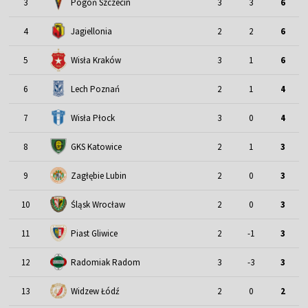
3
Pogoń Szczecin
3
3
6
4
Jagiellonia
2
2
6
5
Wisła Kraków
3
1
6
6
Lech Poznań
2
1
4
7
Wisła Płock
3
0
4
8
GKS Katowice
2
1
3
9
Zagłębie Lubin
2
0
3
Śląsk Wrocław
10
2
0
3
11
Piast Gliwice
2
-1
3
12
Radomiak Radom
3
-3
3
13
Widzew Łódź
2
0
2