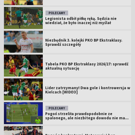
POLECAMY
Legionista odbił piłkę ręką. Sędzia nie
wiedział, że było inaczej niż myślał
Niezbędnik 3. kolejki PKO BP Ekstraklasy.
Sprawdź szczegóły
Tabela PKO BP Ekstraklasy 2026/27: sprawdź
aktualną sytuację
Lider zatrzymany! Dwa gole i kontrowersja w
Kielcach [WIDEO]
POLECAMY
Pogoń strzeliła prawdopodobnie ze
spalonego, ale niezbitego dowodu nie ma...