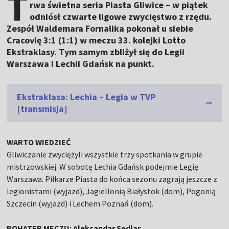
T
rwa świetna seria Piasta Gliwice – w piątek
odniósł czwarte ligowe zwycięstwo z rzędu.
Zespół Waldemara Fornalika pokonał u siebie
Cracovię 3:1 (1:1) w meczu 33. kolejki Lotto
Ekstraklasy. Tym samym zbliżył się do Legii
Warszawa i Lechii Gdańsk na punkt.
Ekstraklasa: Lechia – Legia w TVP
[transmisja]
WARTO WIEDZIEĆ
Gliwiczanie zwyciężyli wszystkie trzy spotkania w grupie
mistrzowskiej. W sobotę Lechia Gdańsk podejmie Legię
Warszawa. Piłkarze Piasta do końca sezonu zagrają jeszcze z
legionistami (wyjazd), Jagiellonią Białystok (dom), Pogonią
Szczecin (wyjazd) i Lechem Poznań (dom).
BOHATER MECZU: Aleksandar Sedlar