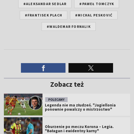
#ALEKSANDAR SEDLAR
#PAWEŁ TOMCZYK
#FRANTISEK PLACH
#MICHAL PESKOVIĆ
#WALDEMAR FORNALIK
Zobacz też
POLECAMY
Legenda nie ma złudzeń. "Jagiellonia
ponownie powalczy o mistrzostwo"
Oburzenie po meczu Korona – Legia.
"Bałagan i ewidentny karny"