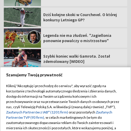
Dziś kolejne skoki w Courchevel. O której
konkursy Letniego GP?
Legenda nie ma złudzeń. "Jagiellonia
ponownie powalczy o mistrzostwo"
Szybki koniec walki Gamrota. Został
zdemolowany [WIDEO]
Szanujemy Twoją prywatność
Kliknij "Akceptuję i przechodzę do serwisu", aby wyrazić zgody na
korzystanie z technologii automatycznego śledzenia i zbierania danych,
TVP
dostęp do informacji na Twoim urządzeniu końcowym i ich
Abonament TVP
Regulamin TVP
przechowywanie oraz na przetwarzanie Twoich danych osobowych przez
nas, czyli Telewizję Polską S.A. w likwidacji (zwaną dalej również „TVP”),
Polityka prywatności
Sklep TVP
Zaufanych Partnerów z IAB* (1201 firm)
oraz pozostałych
Zaufanych
Partnerów TVP (93 firm)
, w celach marketingowych (w tym do
Biuro Reklamy
Moje zgody
zautomatyzowanego dopasowania reklam do Twoich zainteresowań i
mierzenia ich skuteczności) i pozostałych, które wskazujemy poniżej, a
Oferta Handlowa
Biuro reklamy