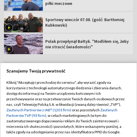
piłki meczowe
Sportowy wieczór 07.08. (gość: Bartłomiej
Kubkowski)
Polak przepłynął Bałtyk. "Modliłem się, żeby
nie stracić świadomości"
Szanujemy Twoją prywatność
TVP
Kliknij "Akceptuję i przechodzę do serwisu", aby wyrazić zgody na
korzystanie z technologii automatycznego śledzenia i zbierania danych,
Abonament TVP
Regulamin TVP
dostęp do informacji na Twoim urządzeniu końcowym i ich
Polityka prywatności
Sklep TVP
przechowywanie oraz na przetwarzanie Twoich danych osobowych przez
nas, czyli Telewizję Polską S.A. w likwidacji (zwaną dalej również „TVP”),
Biuro Reklamy
Moje zgody
Zaufanych Partnerów z IAB* (1201 firm)
oraz pozostałych
Zaufanych
Partnerów TVP (93 firm)
, w celach marketingowych (w tym do
Oferta Handlowa
Biuro reklamy
zautomatyzowanego dopasowania reklam do Twoich zainteresowań i
mierzenia ich skuteczności) i pozostałych, które wskazujemy poniżej, a
Telegazeta ogłoszenia
Kontakt
także zgody na udostępnianie przez nas identyfikatora PPID do Google.