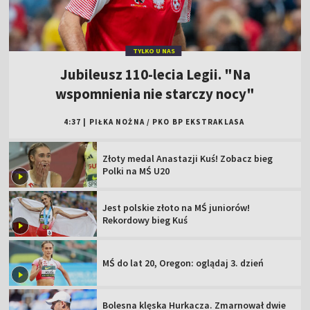
TYLKO U NAS
Jubileusz 110-lecia Legii. "Na
wspomnienia nie starczy nocy"
4:37
|
PIŁKA NOŻNA
/
PKO BP EKSTRAKLASA
Złoty medal Anastazji Kuś! Zobacz bieg
Polki na MŚ U20
Jest polskie złoto na MŚ juniorów!
Rekordowy bieg Kuś
MŚ do lat 20, Oregon: oglądaj 3. dzień
Bolesna klęska Hurkacza. Zmarnował dwie