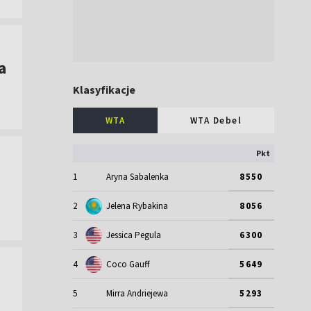
a
Klasyfikacje
WTA
WTA Debel
Pkt
1
Aryna Sabalenka
8550
2
Jelena Rybakina
8056
3
Jessica Pegula
6300
4
Coco Gauff
5649
5
Mirra Andriejewa
5293