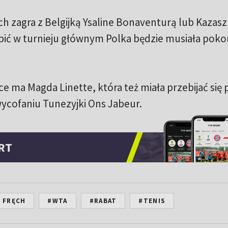
ęch zagra z Belgijką Ysaline Bonaventurą lub Kazas
ić w turnieju głównym Polka będzie musiała poko
e ma Magda Linette, która też miała przebijać się 
 wycofaniu Tunezyjki Ons Jabeur.
RT
 FRĘCH
#WTA
#RABAT
#TENIS