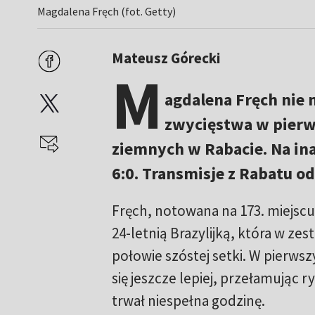
Magdalena Fręch (fot. Getty)
Mateusz Górecki
M
agdalena Fręch nie
zwycięstwa w pierws
ziemnych w Rabacie. Na ina
6:0. Transmisje z Rabatu od
Fręch, notowana na 173. miejsc
24-letnią Brazylijką, która w zes
połowie szóstej setki. W pierws
się jeszcze lepiej, przełamując 
trwał niespełna godzinę.