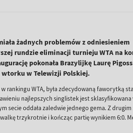
 miała żadnych problemów z odniesieniem
zej rundzie eliminacji turnieju WTA na ko
ugurację pokonała Brazylijkę Laurę Pigossi
 wtorku w Telewizji Polskiej.
u w rankingu WTA, była zdecydowaną faworytką sta
tawieniu najlepszych singlistek jest sklasyfikowana
zym secie oddała zaledwie jednego gema. Z drugim 
rywalkę trzykrotnie i kończąc partię wynikiem 6:0. 