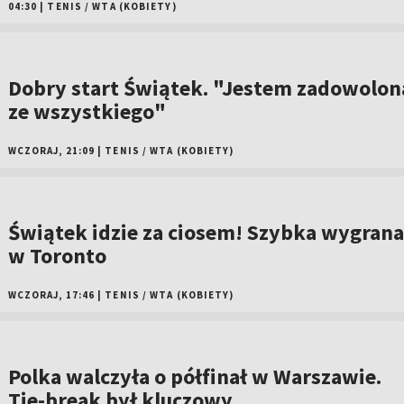
04:30
|
TENIS
/
WTA (KOBIETY)
Dobry start Świątek. "Jestem zadowolon
ze wszystkiego"
WCZORAJ, 21:09
|
TENIS
/
WTA (KOBIETY)
Świątek idzie za ciosem! Szybka wygrana
w Toronto
WCZORAJ, 17:46
|
TENIS
/
WTA (KOBIETY)
Polka walczyła o półfinał w Warszawie.
Tie-break był kluczowy