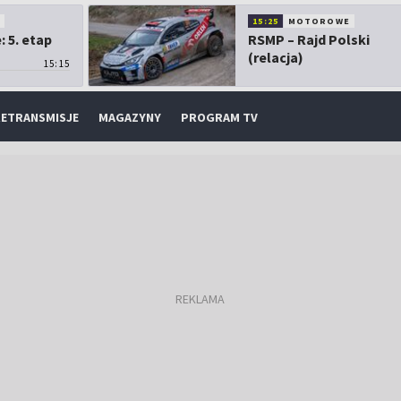
O
15:25
MOTOROWE
 5. etap
RSMP – Rajd Polski
(relacja)
15:15
ETRANSMISJE
MAGAZYNY
PROGRAM TV