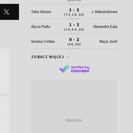
1 - 2
Talia Gibson
J. Aleksandrowa
(7:5, 1:6, 3:6)
1 - 2
Alycia Parks
Alexandra Eala
(1:6, 6:4, 2:6)
0 - 2
Sorana Cirstea
Maya Joint
(4:6, 4:6)
ZOBACZ WIĘCEJ
e