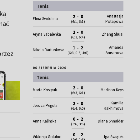
Tenis
zką
Anastazja
2 - 0
Elina Switolina
Potapowa
nać
(6:1, 6:1)
2 - 0
Aryna Sabalenka
Zhang Shuai
(6:3, 6:4)
Amanda
1 - 2
Nikola Bartunkova
przez
Anisimova
(6:3, 0:6, 4:6)
06 SIERPNIA 2026
Tenis
2 - 0
Marta Kostyuk
Madison Keys
(6:3, 6:1)
Kamilla
2 - 0
Jessica Pegula
Rakhimova
(6:4, 6:0)
0 - 2
Anna Kalinska
Diana Shnaider
(3:6, 3:6)
0 - 2
Viktorija Golubic
Iga Świątek
(2:6, 1:6)