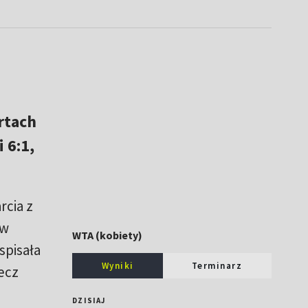
rtach
 6:1,
rcia z
 w
WTA (kobiety)
spisała
Wyniki
Terminarz
Mecz
DZISIAJ