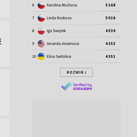
6
Karolina Muchova
5168
7
Linda Noskova
5016
8
Iga Świątek
4539
ź
9
Amanda Anisimova
4353
10
Elina Switolina
4351
ROZWIŃ