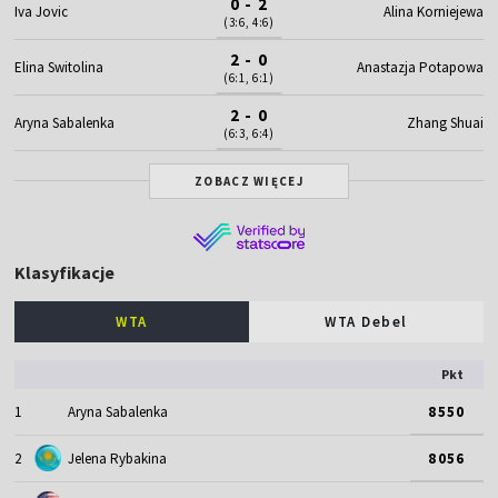
0 - 2
Iva Jovic
Alina Korniejewa
(3:6, 4:6)
2 - 0
Elina Switolina
Anastazja Potapowa
(6:1, 6:1)
2 - 0
Aryna Sabalenka
Zhang Shuai
(6:3, 6:4)
ZOBACZ WIĘCEJ
Klasyfikacje
WTA
WTA Debel
Pkt
1
Aryna Sabalenka
8550
2
Jelena Rybakina
8056