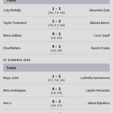
1 - 2
Caty McNally
Alexandra Eala
(3:6, 7:5, 4:6)
1 - 2
Taylor Townsend
Belinda Bencic
(7:6, 6:7, 4:6)
0 - 2
Maria Sakkari
Coco Gauff
(1:6, 4:6)
0 - 2
Elise Mertens
Naomi Osaka
(1:6, 2:6)
07 SIERPNIA 2026
Tenis
1 - 2
Maya Joint
Ludmilla Samsonova
(5:7, 7:6, 2:6)
0 - 2
Mirra Andriejewa
Leylah Fernandez
(1:6, 4:6)
0 - 2
Ann Li
Jelena Rybakina
(2:6, 5:7)