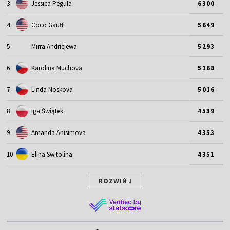
3
Jessica Pegula
6300
4
Coco Gauff
5649
5
Mirra Andriejewa
5293
6
Karolina Muchova
5168
7
Linda Noskova
5016
8
Iga Świątek
4539
9
Amanda Anisimova
4353
10
Elina Switolina
4351
ROZWIŃ