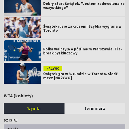
Dobry start Świątek. "Jestem zadowolona ze
wszystkiego"
Świątek idzie za ciosem! Szybka wygrana w
Toronto
Polka walczyła o półfinał w Warszawie. Tie-
break był kluczowy
NA ŻYWO
Świątek gra w 3. rundzie w Toronto. Śledź
mecz [NA ŻYWO]
WTA (kobiety)
Wyniki
Terminarz
DZISIAJ
Tenis