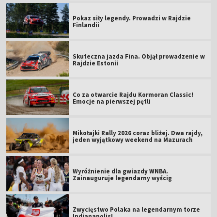
Pokaz siły legendy. Prowadzi w Rajdzie
Finlandii
Skuteczna jazda Fina. Objął prowadzenie w
Rajdzie Estonii
Co za otwarcie Rajdu Kormoran Classic!
Emocje na pierwszej pętli
Mikołajki Rally 2026 coraz bliżej. Dwa rajdy,
jeden wyjątkowy weekend na Mazurach
Wyróżnienie dla gwiazdy WNBA.
Zainauguruje legendarny wyścig
Zwycięstwo Polaka na legendarnym torze
Indianapolis!