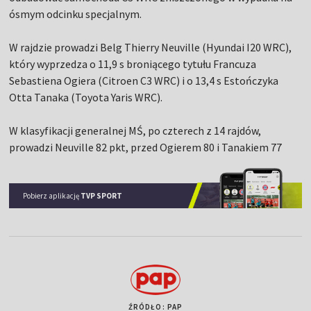
ósmym odcinku specjalnym.
W rajdzie prowadzi Belg Thierry Neuville (Hyundai I20 WRC),
który wyprzedza o 11,9 s broniącego tytułu Francuza
Sebastiena Ogiera (Citroen C3 WRC) i o 13,4 s Estończyka
Otta Tanaka (Toyota Yaris WRC).
W klasyfikacji generalnej MŚ, po czterech z 14 rajdów,
prowadzi Neuville 82 pkt, przed Ogierem 80 i Tanakiem 77
Pobierz aplikację
TVP SPORT
ŹRÓDŁO: PAP