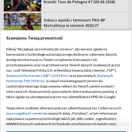
Kroniki Tour de Pologne #7 (09.08.2026)
Zobacz wyniki i terminarz PKO BP
Ekstraklasy w sezonie 2026/27
Szanujemy Twoją prywatność
Kliknij "Akceptuję i przechodzę do serwisu", aby wyrazić zgody na
korzystanie z technologii automatycznego śledzenia i zbierania danych,
TVP
dostęp do informacji na Twoim urządzeniu końcowym i ich
przechowywanie oraz na przetwarzanie Twoich danych osobowych przez
Abonament TVP
Regulamin TVP
nas, czyli Telewizję Polską S.A. w likwidacji (zwaną dalej również „TVP”),
Polityka prywatności
Sklep TVP
Zaufanych Partnerów z IAB* (1201 firm)
oraz pozostałych
Zaufanych
Partnerów TVP (93 firm)
, w celach marketingowych (w tym do
Biuro Reklamy
Moje zgody
zautomatyzowanego dopasowania reklam do Twoich zainteresowań i
mierzenia ich skuteczności) i pozostałych, które wskazujemy poniżej, a
Oferta Handlowa
Biuro reklamy
także zgody na udostępnianie przez nas identyfikatora PPID do Google.
Telegazeta ogłoszenia
Kontakt
Twoje dane osobowe zbierane podczas odwiedzania przez Ciebie naszych
Emisja w TVP
poszczególnych serwisów
zwanych dalej „Portalem”, w tym informacje
zapisywane za pomocą technologii takich jak: pliki cookie, sygnalizatory
Kanały
Rada Programowa
WWW lub innych podobnych technologii umożliwiających świadczenie
dopasowanych i bezpiecznych usług, personalizację treści oraz reklam,