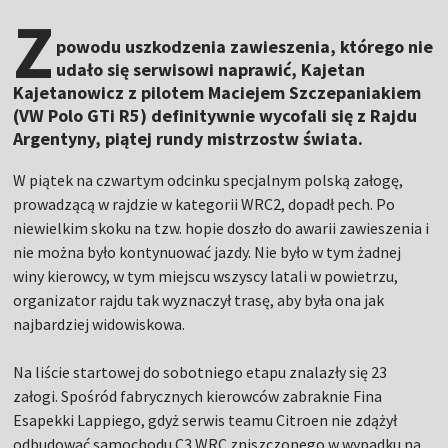
Z
powodu uszkodzenia zawieszenia, którego nie
udało się serwisowi naprawić, Kajetan
Kajetanowicz z pilotem Maciejem Szczepaniakiem
(VW Polo GTi R5) definitywnie wycofali się z Rajdu
Argentyny, piątej rundy mistrzostw świata.
W piątek na czwartym odcinku specjalnym polską załogę,
prowadzącą w rajdzie w kategorii WRC2, dopadł pech. Po
niewielkim skoku na tzw. hopie doszło do awarii zawieszenia i
nie można było kontynuować jazdy. Nie było w tym żadnej
winy kierowcy, w tym miejscu wszyscy latali w powietrzu,
organizator rajdu tak wyznaczył trasę, aby była ona jak
najbardziej widowiskowa.
Na liście startowej do sobotniego etapu znalazły się 23
załogi. Spośród fabrycznych kierowców zabraknie Fina
Esapekki Lappiego, gdyż serwis teamu Citroen nie zdążył
odbudować samochodu C3 WRC zniszczonego w wypadku na