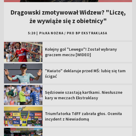
Drągowski zmotywował Widzew? "Liczę,
że wywiąże się z obietnicy"
5:20
|
PIŁKA NOŻNA
/
PKO BP EKSTRAKLASA
Kolejny gol "Lewego"! Został wybrany
graczem meczu [WIDEO]
"Kwiato" deklaruje przed MŚ: lubię się tam
ścigać
Sędziowie szastają kartkami. Niesłuszne
kary w meczach Ekstraklasy
Triumfatorka TdFF zabrała głos. Oceniła
incydent z Niewiadomą