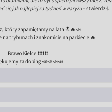
10 bramkami, ale to był dopiero pierwszy mecz. Ter
się jak najlepiej za tydzień w Paryżu
– stwierdził.
z, który zapamiętamy na lata 🔝🔥📣
e na trybunach i znakomicie na parkiecie 🔥
Brawo Kielce ❗️❗️❗️❗️❗️❗️
ękujemy za doping 📣📣📣📣