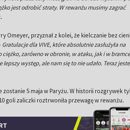
ężko jest odrobić straty. W rewanżu musimy zagrać
.
ry Omeyer, przyznał z kolei, że kielczanie bez cien
–
Gratulacje dla VIVE, które absolutnie zasłużyła na
 ciężko, zarówno w obronie, w ataku, jak i w bramce
 lepszy występ, ale nam się to nie udało. Teraz jest
ostanie 5 maja w Paryżu. W historii rozgrywek ty
10 goli zaliczki roztrwoniła przewagę w rewanżu.
RT