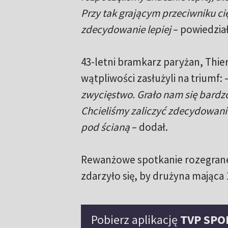
Przy tak grającym przeciwniku ci
zdecydowanie lepiej
– powiedział
43-letni bramkarz paryżan, Thier
wątpliwości zasłużyli na triumf: 
zwycięstwo. Grało nam się bardzo
Chcieliśmy zaliczyć zdecydowanie
pod ścianą
– dodał.
Rewanżowe spotkanie rozegrane z
zdarzyło się, by drużyna mająca 
Pobierz aplikację
TVP SPO