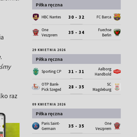
Piłka ręczna
30 - 32
HBC Nantes
FC Barca
One
Fuechse
35 - 34
Veszprem
Berlin
ia
29 KWIETNIA 2026
.
Piłka ręczna
eśmy
Aalborg
31 - 31
Sporting CP
Handbold
OTP Bank-
SC
28 - 35
Pick Szeged
Magdeburg
lko raz
09 KWIETNIA 2026
Piłka ręczna
Paris Saint-
One
35 - 35
Germain
Veszprem