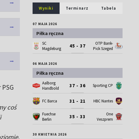
Wyniki
Terminarz
Tabela
07 MAJA 2026
Piłka ręczna
SC
OTP Bank-
45 - 37
Magdeburg
Pick Szeged
06 MAJA 2026
Piłka ręczna
Aalborg
37 - 36
Sporting CP
r PSG
Handbold
31 - 21
FC Barca
HBC Nantes
my coś
Fuechse
One
i
35 - 33
Berlin
Veszprem
30 KWIETNIA 2026
oziomie.