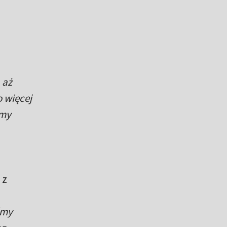
 aż
o więcej
śmy
 z
śmy