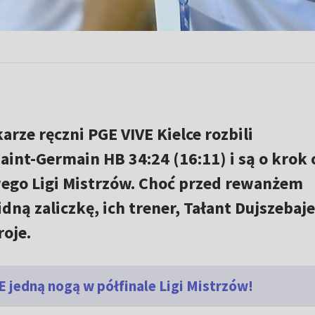
karze ręczni PGE VIVE Kielce rozbili
int-Germain HB 34:24 (16:11) i są o krok 
wego Ligi Mistrzów. Choć przed rewanżem
dną zaliczkę, ich trener, Tałant Dujszebaj
oje.
E jedną nogą w półfinale Ligi Mistrzów!