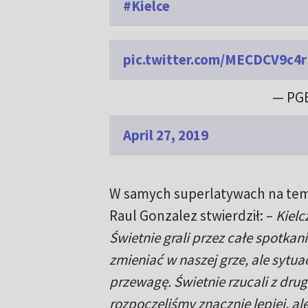
#Kielce
pic.twitter.com/MECDCV9c4r
— PGE
April 27, 2019
W samych superlatywach na tema
Raul Gonzalez stwierdził: –
Kielc
Świetnie grali przez całe spotka
zmieniać w naszej grze, ale sytua
przewagę. Świetnie rzucali z drug
rozpoczęliśmy znacznie lepiej, a