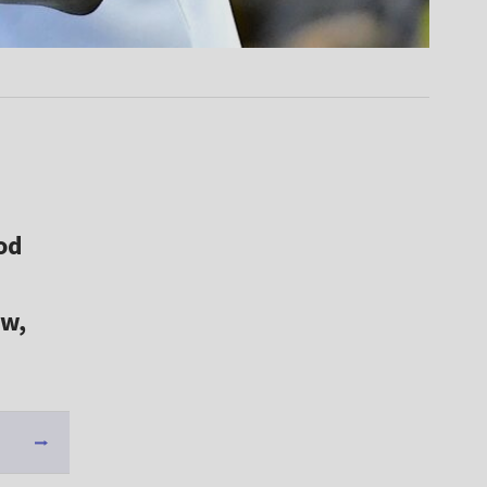
od
ew,