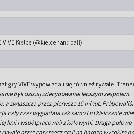
 VIVE Kielce (@kielcehandball)
t gry VIVE wypowiadali się również rywale. Trene
zanie byli dzisiaj zdecydowanie lepszym zespołem.
nie, a zwłaszcza przez pierwsze 15 minut. Próbowaliś
cja cały czas wyglądała tak samo i to kielczanie miel
iej linii i współpracowali z kołowymi. Drugą połowę
le rywale przez cały mecz grali na bardzo wysokim p