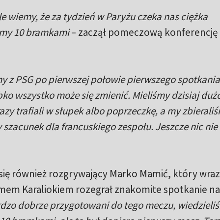
e wiemy, że za tydzień w Paryżu czeka nas ciężka
imy 10 bramkami
– zaczął pomeczową konferencję
y z PSG po pierwszej połowie pierwszego spotkania
bko wszystko może się zmienić. Mieliśmy dzisiaj duż
azy trafiali w słupek albo poprzeczkę, a my zbierali
 szacunek dla francuskiego zespołu. Jeszcze nic nie
ę również rozgrywający Marko Mamić, który wraz
mem Karaliokiem rozegrał znakomite spotkanie na
dzo dobrze przygotowani do tego meczu, wiedzieli