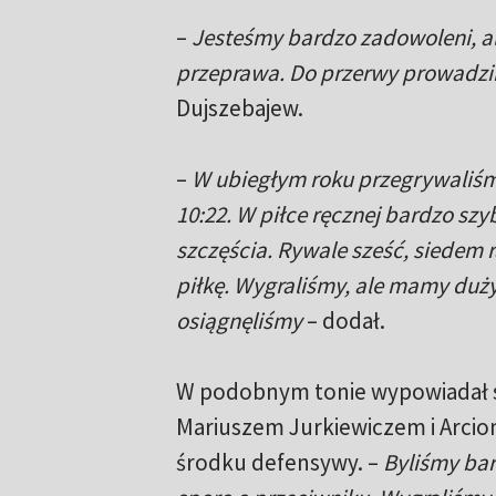
–
Jesteśmy bardzo zadowoleni, al
przeprawa. Do przerwy prowadz
Dujszebajew.
–
W ubiegłym roku przegrywaliśm
10:22. W piłce ręcznej bardzo szy
szczęścia. Rywale sześć, siedem r
piłkę. Wygraliśmy, ale mamy duży
osiągnęliśmy
– dodał.
W podobnym tonie wypowiadał si
Mariuszem Jurkiewiczem i Arcio
środku defensywy. –
Byliśmy bar