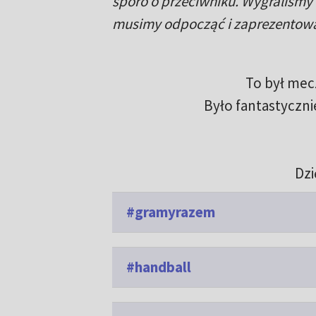
sporo o przeciwniku. Wygraliśmy 
musimy odpocząć i zaprezentować 
To był mec
Było fantastyczni
Dzi
#gramyrazem
#handball