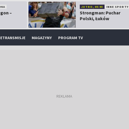
YKA
JUTRO, 05:45
INNE SPORTY
egon –
Strongman: Puchar
Polski, Łuków
ETRANSMISJE
MAGAZYNY
PROGRAM TV