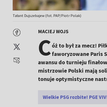
Tałant Dujszebajew (fot. PAP/Piotr Polak)
MACIEJ WOJS
C
óż to był za mecz! Pił
faworyzowane Paris Sa
awansu do turnieju finało
mistrzowie Polski mają soli
tonuje optymistyczne nastr
Wielkie PSG rozbite! PGE VIV