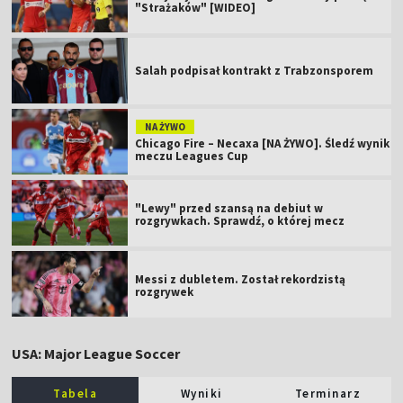
"Strażaków" [WIDEO]
Salah podpisał kontrakt z Trabzonsporem
NA ŻYWO
Chicago Fire – Necaxa [NA ŻYWO]. Śledź wynik
meczu Leagues Cup
"Lewy" przed szansą na debiut w
rozgrywkach. Sprawdź, o której mecz
Messi z dubletem. Został rekordzistą
rozgrywek
USA: Major League Soccer
Tabela
Wyniki
Terminarz