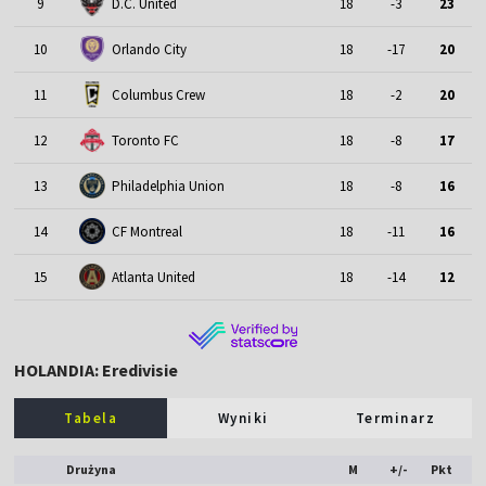
9
D.C. United
18
-3
23
10
Orlando City
18
-17
20
11
Columbus Crew
18
-2
20
12
Toronto FC
18
-8
17
13
Philadelphia Union
18
-8
16
14
CF Montreal
18
-11
16
15
Atlanta United
18
-14
12
HOLANDIA: Eredivisie
Tabela
Wyniki
Terminarz
Drużyna
M
+/-
Pkt