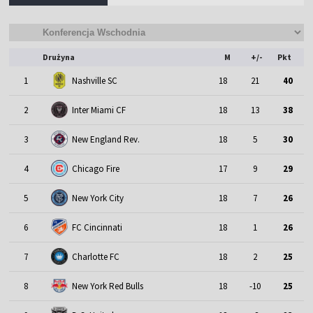
Drużyna
M
+/-
Pkt
1
Nashville SC
18
21
40
2
Inter Miami CF
18
13
38
3
New England Rev.
18
5
30
4
Chicago Fire
17
9
29
5
New York City
18
7
26
6
FC Cincinnati
18
1
26
7
Charlotte FC
18
2
25
8
New York Red Bulls
18
-10
25