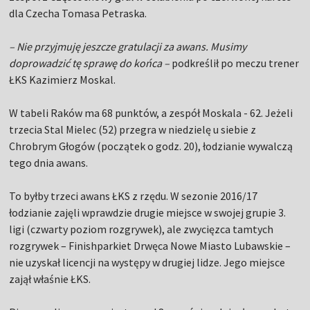
dla Czecha Tomasa Petraska.
– Nie przyjmuję jeszcze gratulacji za awans. Musimy
doprowadzić tę sprawę do końca –
podkreślił po meczu trener
ŁKS Kazimierz Moskal.
W tabeli Raków ma 68 punktów, a zespół Moskala - 62. Jeżeli
trzecia Stal Mielec (52) przegra w niedzielę u siebie z
Chrobrym Głogów (początek o godz. 20), łodzianie wywalczą
tego dnia awans.
To byłby trzeci awans ŁKS z rzędu. W sezonie 2016/17
łodzianie zajęli wprawdzie drugie miejsce w swojej grupie 3.
ligi (czwarty poziom rozgrywek), ale zwycięzca tamtych
rozgrywek – Finishparkiet Drwęca Nowe Miasto Lubawskie –
nie uzyskał licencji na występy w drugiej lidze. Jego miejsce
zajął właśnie ŁKS.