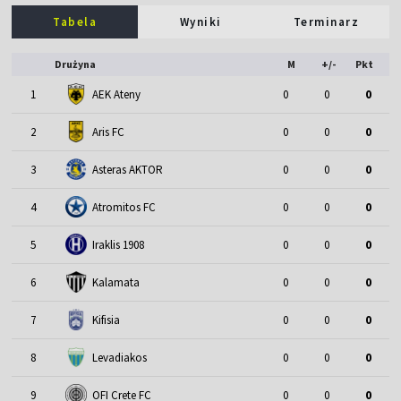
Tabela
Wyniki
Terminarz
Drużyna
M
+/-
Pkt
1
AEK Ateny
0
0
0
2
Aris FC
0
0
0
3
Asteras AKTOR
0
0
0
4
Atromitos FC
0
0
0
5
Iraklis 1908
0
0
0
6
Kalamata
0
0
0
7
Kifisia
0
0
0
8
Levadiakos
0
0
0
9
OFI Crete FC
0
0
0