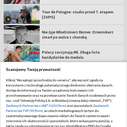
Tour de Pologne: studio przed 7. etapem
[ZAPIS]
Nie żyje Włodzimierz Rezner. Dziennikarz
zmarł po walce z chorobą
Polacy zaczynają ME. Długa lista
kandydatów do medalu
Szanujemy Twoją prywatność
Kliknij "Akceptuję i przechodzę do serwisu", aby wyrazić zgody na
korzystanie z technologii automatycznego śledzenia i zbierania danych,
TVP
dostęp do informacji na Twoim urządzeniu końcowym i ich
przechowywanie oraz na przetwarzanie Twoich danych osobowych przez
Abonament TVP
Regulamin TVP
nas, czyli Telewizję Polską S.A. w likwidacji (zwaną dalej również „TVP”),
Polityka prywatności
Sklep TVP
Zaufanych Partnerów z IAB* (1201 firm)
oraz pozostałych
Zaufanych
Partnerów TVP (93 firm)
, w celach marketingowych (w tym do
Biuro Reklamy
Moje zgody
zautomatyzowanego dopasowania reklam do Twoich zainteresowań i
mierzenia ich skuteczności) i pozostałych, które wskazujemy poniżej, a
Oferta Handlowa
Biuro reklamy
także zgody na udostępnianie przez nas identyfikatora PPID do Google.