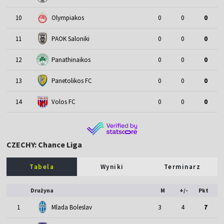
10
Olympiakos
0
0
0
11
PAOK Saloniki
0
0
0
12
Panathinaikos
0
0
0
13
Panetolikos FC
0
0
0
14
Volos FC
0
0
0
CZECHY: Chance Liga
Tabela
Wyniki
Terminarz
Drużyna
M
+/-
Pkt
1
Mlada Boleslav
3
4
7