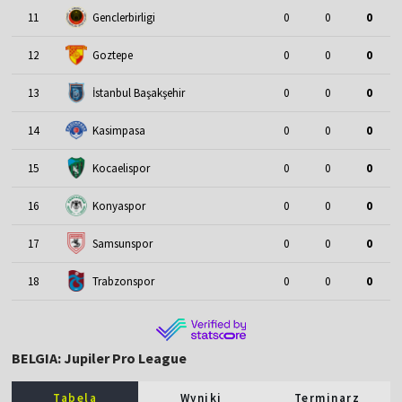
11
Genclerbirligi
0
0
0
12
Goztepe
0
0
0
13
İstanbul Başakşehir
0
0
0
14
Kasimpasa
0
0
0
15
Kocaelispor
0
0
0
16
Konyaspor
0
0
0
17
Samsunspor
0
0
0
18
Trabzonspor
0
0
0
BELGIA: Jupiler Pro League
Tabela
Wyniki
Terminarz