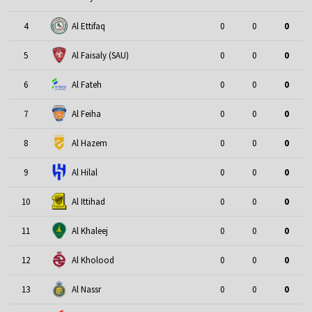
4
Al Ettifaq
0
0
0
5
Al Faisaly (SAU)
0
0
0
6
Al Fateh
0
0
0
7
Al Feiha
0
0
0
8
Al Hazem
0
0
0
9
Al Hilal
0
0
0
10
Al Ittihad
0
0
0
11
Al Khaleej
0
0
0
12
Al Kholood
0
0
0
13
Al Nassr
0
0
0