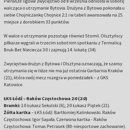
Pierwsze ligowe zwycięstwo od 8 września odniosła w sobotę
walcząca o utrzymanie Bytovia. Drużyna z Bytowa pokonała u
siebie Chojniczankę Chojnice 2:1 i w tabeli awansowała na 15.
miejsce z dorobkiem 33 punktów.
W walce o utrzymanie pozostaje również Stomil. Olsztyńscy
piłkarze wygrali w trzecim sobotnim spotkaniu z Termalicą
Bruk-Bet Nieciecza 3:0 i zajmują 14. lokatę (34).
Zwycięstwa drużyn z Bytowa i Olsztyna oznaczają, że szansy
utrzymania się w lidze nie ma już ostatnia Garbarnia Kraków
(21), która swój mecz rozegra w poniedziałek – z GKS
Katowice.
ŁKS Łódź – Raków Częstochowa 2:0 (2:0)
Bramki:
1:0 Łukasz Sekulski (6), 2:0 Łukasz Piątek (21).
Żółta kartka
– ŁKS Łódź: Bartłomiej Kalinkowski. Raków
Częstochowa: Igor Sapała. Czerwona kartka - Raków
Częstochowa: Tomas Petrasek (80-niesportowe zachowanie).