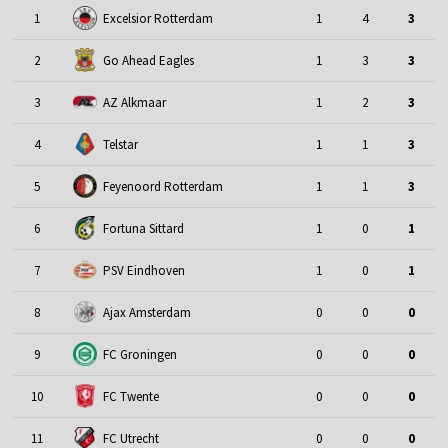
1
Excelsior Rotterdam
1
4
3
2
Go Ahead Eagles
1
3
3
3
AZ Alkmaar
1
2
3
4
Telstar
1
1
3
5
Feyenoord Rotterdam
1
1
3
6
Fortuna Sittard
1
0
1
7
PSV Eindhoven
1
0
1
8
Ajax Amsterdam
0
0
0
9
FC Groningen
0
0
0
10
FC Twente
0
0
0
11
FC Utrecht
0
0
0