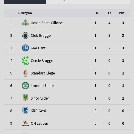
Drużyna
M
+/-
Pkt
1
Union Saint-Gilloise
1
4
3
2
Club Brugge
1
3
3
3
KAA Gent
1
2
3
4
Cercle Brugge
1
0
1
5
Standard Liege
1
0
1
6
Lommel United
1
0
1
7
Sint-Truiden
1
0
1
8
KRC Genk
0
0
0
9
OH Leuven
0
0
0