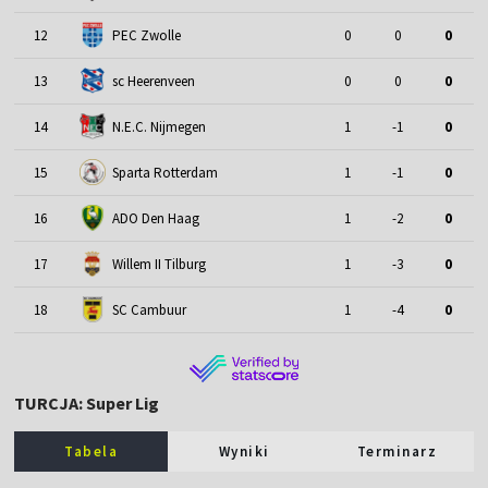
12
PEC Zwolle
0
0
0
13
sc Heerenveen
0
0
0
14
N.E.C. Nijmegen
1
-1
0
15
Sparta Rotterdam
1
-1
0
16
ADO Den Haag
1
-2
0
17
Willem II Tilburg
1
-3
0
18
SC Cambuur
1
-4
0
TURCJA: Super Lig
Tabela
Wyniki
Terminarz