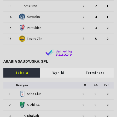
13
Artis Brno
2
-2
1
14
Slovacko
2
-4
1
15
Pardubice
2
-3
0
16
Fastav Zlin
3
-5
0
ARABIA SAUDYJSKA: SPL
Tabela
Wyniki
Terminarz
Drużyna
M
+/-
Pkt
1
Abha Club
0
0
0
2
Al Ahli SC
0
0
0
3
Al Diraiyah
0
0
0