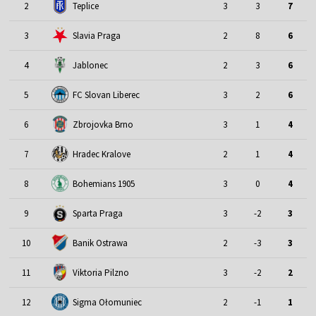
2
Teplice
3
3
7
3
Slavia Praga
2
8
6
4
Jablonec
2
3
6
5
FC Slovan Liberec
3
2
6
6
Zbrojovka Brno
3
1
4
7
Hradec Kralove
2
1
4
8
Bohemians 1905
3
0
4
9
Sparta Praga
3
-2
3
10
Banik Ostrawa
2
-3
3
11
Viktoria Pilzno
3
-2
2
12
Sigma Ołomuniec
2
-1
1