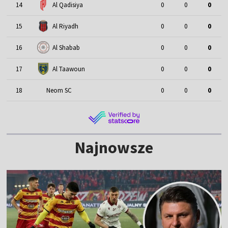
14
Al Qadisiya
0
0
0
15
Al Riyadh
0
0
0
16
Al Shabab
0
0
0
17
Al Taawoun
0
0
0
18
Neom SC
0
0
0
Najnowsze