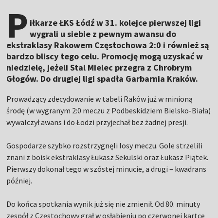
P
iłkarze ŁKS Łódź w 31. kolejce pierwszej ligi
wygrali u siebie z pewnym awansu do
ekstraklasy Rakowem Częstochowa 2:0 i również są
bardzo bliscy tego celu. Promocję mogą uzyskać w
niedzielę, jeżeli Stal Mielec przegra z Chrobrym
Głogów. Do drugiej ligi spadła Garbarnia Kraków.
Prowadzący zdecydowanie w tabeli Raków już w minioną
środę (w wygranym 2:0 meczu z Podbeskidziem Bielsko-Biała)
wywalczył awans i do Łodzi przyjechał bez żadnej presji.
Gospodarze szybko rozstrzygnęli losy meczu. Gole strzelili
znani z boisk ekstraklasy Łukasz Sekulski oraz Łukasz Piątek.
Pierwszy dokonał tego w szóstej minucie, a drugi – kwadrans
później.
Do końca spotkania wynik już się nie zmienił. Od 80. minuty
zespół z Częstochowy grał w osłabieniu po czerwonej kartce