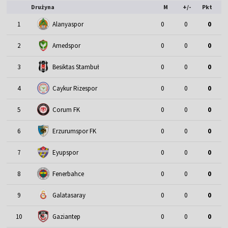
Drużyna
M
+/-
Pkt
1
Alanyaspor
0
0
0
2
Amedspor
0
0
0
3
Besiktas Stambuł
0
0
0
4
Caykur Rizespor
0
0
0
5
Corum FK
0
0
0
6
Erzurumspor FK
0
0
0
7
Eyupspor
0
0
0
8
Fenerbahce
0
0
0
9
Galatasaray
0
0
0
10
Gaziantep
0
0
0