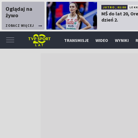
Oglądaj na
JUTRO, 01:00
LEK
MŚ do lat 20, Or
żywo
dzień 2.
ZOBACZ WIĘCEJ
TRANSMISJE
WIDEO
WYNIKI
R