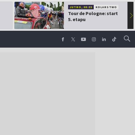
JUTRO, 08:55
KOLARSTWO
Tour de Pologne: start
▶
5. etapu