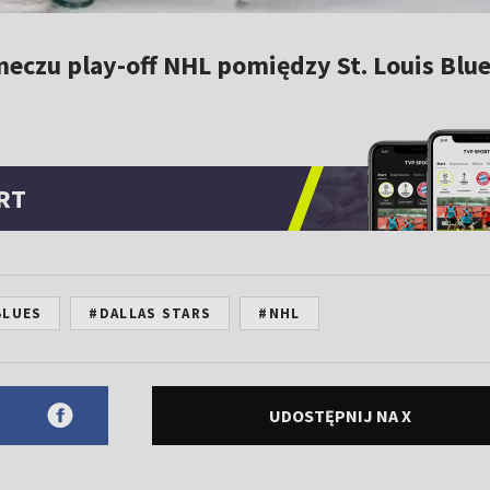
eczu play-off NHL pomiędzy St. Louis Blue
RT
BLUES
#DALLAS STARS
#NHL
UDOSTĘPNIJ NA X