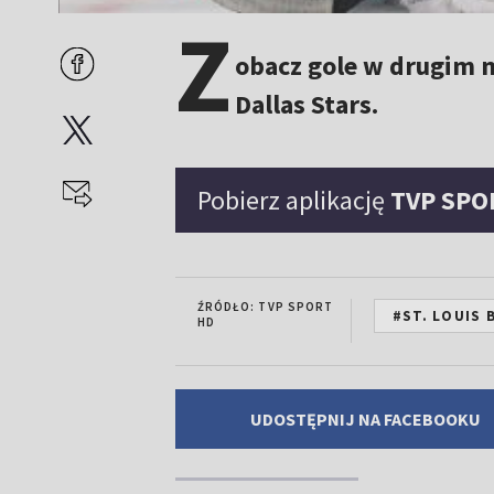
Z
obacz gole w drugim m
Dallas Stars.
Pobierz aplikację
TVP SPO
ŹRÓDŁO: TVP SPORT
#ST. LOUIS 
HD
UDOSTĘPNIJ NA FACEBOOKU