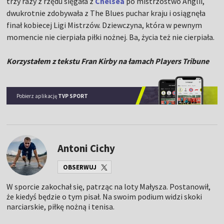
trzy razy z rzędu sięgała z
Chelsea
po mistrzostwo Anglii,
dwukrotnie zdobywała z The Blues puchar kraju i osiągnęła
finał kobiecej Ligi Mistrzów. Dziewczyna, która w pewnym
momencie nie cierpiała piłki nożnej. Ba, życia też nie cierpiała.
Korzystałem z tekstu Fran Kirby na łamach Players Tribune
Pobierz aplikację
TVP SPORT
Antoni Cichy
OBSERWUJ
W sporcie zakochał się, patrząc na loty Małysza. Postanowił,
że kiedyś będzie o tym pisał. Na swoim podium widzi skoki
narciarskie, piłkę nożną i tenisa.