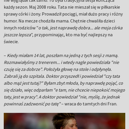
każdy sezon. Maj 2008 roku. Tata nie mieszał się w piłkarskie
sprawy córki i żony. Prowadził pociągi, miał dużo pracy i różny
humor. Na mecze chodziła mama. Chętnie chwaliła dzieci
innych rodziców "
o tak, jest naprawdę dobra... ale moja córka
jeszcze lepsza
", przypominając, kto ma być najlepszy na
świecie.
–
Kiedy miałam 14 lat, poszłam na jedną z tych sesji z mamą.
Rozmawiałyśmy z trenerem... i wtedy nagle powiedziała "nie
czuję się za dobrze". Położyła głowę na stole i odpłynęła.
Zabrali ją do szpitala. Doktor przyszedł i powiedział "czy tata
albo mąż jest tutaj?" Byłam zbyt młoda, by naprawdę pojąć, co
się działo, więc odparłam "e tam, nie chcecie niepokoić mojego
taty, jest w pracy". A doktor powiedział "nie, myślę, że jednak
powinnaś zadzwonić po tatę"
– wraca do tamtych dni Fran.