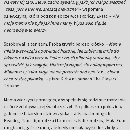
Nawet mój tata, Steve, zachowywał się, jakby chciał powiedzieć
"taaa, jasne Denise, zresztą nieważne"
– wspomina
dziewczyna, która pod koniec czerwca skończy 26 lat. –
Ale
moja mama nie była jak inne mamy. Wydawało się, że
naprawdę w to wierzy.
Spróbowali z tenisem. Próba trwała bardzo krótko. –
Mama
miała w zwyczaju opowiadać historię, jak zabierała mnie do
lekarzy na kilka testów. Doktor rzucił piłeczkę tenisową, aby
sprawdzić, jak reaguję. Miałam ją złapać, ale odkopnęłam mu.
Miałam trzy latka. Moja mama przeszła nad tym "ok... chyba
chce zostać piłkarką"
– pisze Kirby na łamach The Players'
Tribune.
Mama wierzyła i pomagała, aby spełniły się rodzinne marzenia
o córce zdobywającej świata szczyt. Po piłkarskim pokazie w
gabinecie lekarskim dziewczynka trafiła na treningi do
Reading. Tam się urodziła i tam mieszkali z rodziną. Mała Fran
mogła ociągać się rano, ale kiedy musiała wyjść do szkoły, z