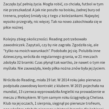
Zaczęła żyć pełnią życia. Mogła robić, co chciała, futbol w tym
nie przeszkadzał. A jak nie poszło na boisku, żadnej bury od
trenera, prędzej śmiały się z tego z koleżankami. Najwyżej
wysoko przegrały, nic więcej. Tak na nowo zakochiwała się w
piłce nożnej.
Kolejny zbieg okoliczności. Reading potrzebowało
zawodniczek. Zapytali, czy by nie zagrała. Zgodziła się, ale
"tylko na moich warunkach". Podobało jej się. Polubiła inne
dziewczyny, wróciła do regularnego grania, w 21 meczach
zdobyła 32 bramki. Czas płynął tak wartko, że nawet o tym nie
myślała. Nie zauważyła, kiedy piłka nożna znów była jej życiem.
Wróciła do Reading, miała 19 lat. W 2014 roku jako pierwsza
podpisała zawodowy kontrakt z klubem. W 2015 pojechała na
mundial, 13 czerwca wyprowadziła Angielki na prowadzenie w
meczu z Meksykiem. W tym samym roku ściągnęła ją Chelsea.
Klub na jej oczach, 1 sierpnia, sięgnął po pierwsze trofeum,
ona wkrótce zdobyła pierwszą w historii bramkę dla kobiecej