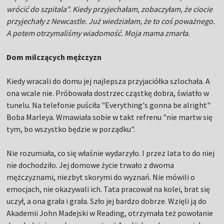
wrócić do szpitala". Kiedy przyjechałam, zobaczyłam, że ciocie
przyjechały z Newcastle. Już wiedziałam, że to coś poważnego.
A potem otrzymaliśmy wiadomość. Moja mama zmarła.
Dom milczących mężczyzn
Kiedy wracali do domu jej najlepsza przyjaciółka szlochała. A
ona wcale nie. Próbowała dostrzec cząstkę dobra, światło w
tunelu. Na telefonie puściła "Everything's gonna be alright"
Boba Marleya. Wmawiała sobie w takt refrenu "nie martw się
tym, bo wszystko będzie w porządku".
Nie rozumiała, co się właśnie wydarzyło. I przez lata to do niej
nie dochodziło. Jej domowe życie trwało z dwoma
mężczyznami, niezbyt skorymi do wyznań. Nie mówili o
emocjach, nie okazywali ich. Tata pracował na kolei, brat się
uczył, a ona grała i grała. Szło jej bardzo dobrze. Wzięli ją do
Akademii John Madejski w Reading, otrzymała też powołanie