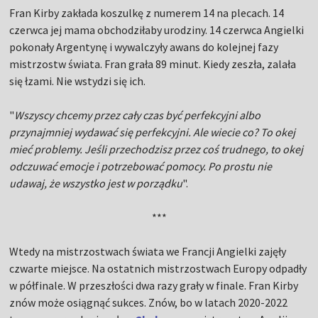
Fran Kirby zakłada koszulkę z numerem 14 na plecach. 14
czerwca jej mama obchodziłaby urodziny. 14 czerwca Angielki
pokonały Argentynę i wywalczyły awans do kolejnej fazy
mistrzostw świata. Fran grała 89 minut. Kiedy zeszła, zalała
się łzami. Nie wstydzi się ich.
"
Wszyscy chcemy przez cały czas być perfekcyjni albo
przynajmniej wydawać się perfekcyjni. Ale wiecie co? To okej
mieć problemy. Jeśli przechodzisz przez coś trudnego, to okej
odczuwać emocje i potrzebować pomocy. Po prostu nie
udawaj, że wszystko jest w porządku
".
***
Wtedy na mistrzostwach świata we Francji Angielki zajęły
czwarte miejsce. Na ostatnich mistrzostwach Europy odpadły
w półfinale. W przeszłości dwa razy grały w finale. Fran Kirby
znów może osiągnąć sukces. Znów, bo w latach 2020-2022