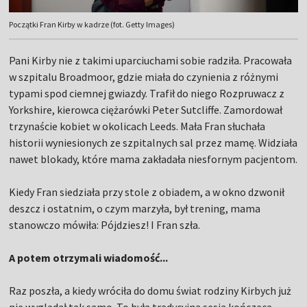
Początki Fran Kirby w kadrze (fot. Getty Images)
Pani Kirby nie z takimi uparciuchami sobie radziła. Pracowała
w szpitalu Broadmoor, gdzie miała do czynienia z różnymi
typami spod ciemnej gwiazdy. Trafił do niego Rozpruwacz z
Yorkshire, kierowca ciężarówki Peter Sutcliffe. Zamordował
trzynaście kobiet w okolicach Leeds. Mała Fran słuchała
historii wyniesionych ze szpitalnych sal przez mamę. Widziała
nawet blokady, które mama zakładała niesfornym pacjentom.
Kiedy Fran siedziała przy stole z obiadem, a w okno dzwonił
deszcz i ostatnim, o czym marzyła, był trening, mama
stanowczo mówiła: Pójdziesz! I Fran szła.
A potem otrzymali wiadomość...
Raz poszła, a kiedy wróciła do domu świat rodziny Kirbych już
nie wyglądał tak samo. To była tradycyjna sesja kończąca