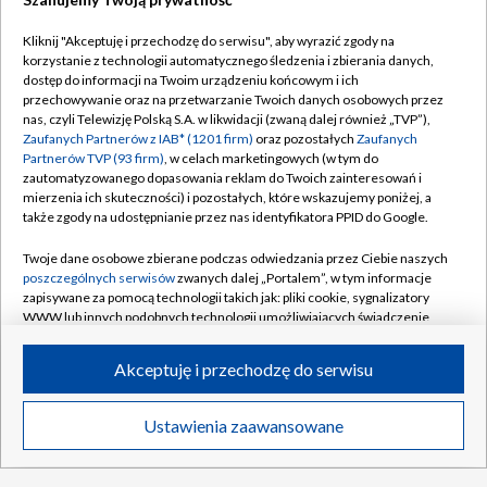
Kliknij "Akceptuję i przechodzę do serwisu", aby wyrazić zgody na
korzystanie z technologii automatycznego śledzenia i zbierania danych,
NOWE
dostęp do informacji na Twoim urządzeniu końcowym i ich
przechowywanie oraz na przetwarzanie Twoich danych osobowych przez
Urbański z premierowym golem.
nas, czyli Telewizję Polską S.A. w likwidacji (zwaną dalej również „TVP”),
Kontrolowane zwycięstwo Górnika
Zaufanych Partnerów z IAB* (1201 firm)
oraz pozostałych
Zaufanych
Partnerów TVP (93 firm)
, w celach marketingowych (w tym do
zautomatyzowanego dopasowania reklam do Twoich zainteresowań i
14:40
|
PIŁKA NOŻNA
/
PKO BP EKSTRAKLASA
mierzenia ich skuteczności) i pozostałych, które wskazujemy poniżej, a
także zgody na udostępnianie przez nas identyfikatora PPID do Google.
Tour de Pologne 2026: sprawdź trasę i plan
Twoje dane osobowe zbierane podczas odwiedzania przez Ciebie naszych
transmisji w TVP!
poszczególnych serwisów
zwanych dalej „Portalem”, w tym informacje
zapisywane za pomocą technologii takich jak: pliki cookie, sygnalizatory
WWW lub innych podobnych technologii umożliwiających świadczenie
19-latek wygrał Rajd Rzeszowski i pobił
dopasowanych i bezpiecznych usług, personalizację treści oraz reklam,
rekord imprezy
udostępnianie funkcji mediów społecznościowych oraz analizowanie
Akceptuję i przechodzę do serwisu
ruchu w Internecie.
Piękna ucieczka! Francuz wygrał królewski
etap TdP, nowy lider
Twoje dane osobowe zbierane podczas odwiedzania przez Ciebie
Ustawienia zaawansowane
News
Transmisje
Wideo
Więcej
poszczególnych serwisów
na Portalu, takie jak adresy IP, identyfikatory
Twoich urządzeń końcowych i identyfikatory plików cookie, informacje o
Amerykanka triumfatorką turnieju w
Twoich wyszukiwaniach w serwisach Portalu czy historia odwiedzin będą