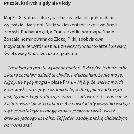
Puzzle, których nigdy nie ułoży
Maj 2018. Kobieca drużyna Chelsea właśnie pokonała na
wyjeździe Liverpool. Miała w kieszeni mistrzostwo Anglii,
zdobyła Puchar Anglii, a Fran strzeliła bramkę w finale.
Została nominowana do Złotej Piłki, zdobyła dwa
indywidualne wyróżnienia. Dziewczyny w autokarze śpiewały,
świętowały. Ona siedziała zapłakana.
–
Chciałam po prostu wykonać telefon. Była tylko jedna osoba,
z którą chciałam dzielić tę chwilę. I wiedziałam, że nie mogę.
Nigdy nie będę mogła
– pisze Fran. –
Myślę, że wiele z moich
koleżanek z drużyny zrozumiało tego dnia, jak wyjątkowym
jest, by mieć kogoś, do kogo możesz zadzwonić. Czułam się w
życiu zawsze jak w układance. Ale nawet kiedy wszystko wydaje
się być perfekcyjne i mogę zobaczyć cały obrazek, wciąż
brakuje jednego kawałka. Tej jeden osoby, z którą chciałabym
porozmawiać.