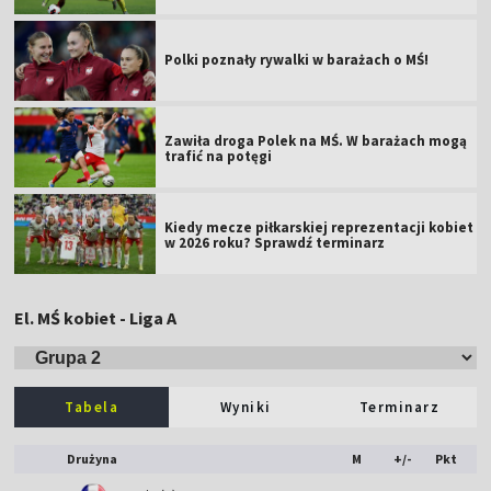
Polki poznały rywalki w barażach o MŚ!
Zawiła droga Polek na MŚ. W barażach mogą
trafić na potęgi
Kiedy mecze piłkarskiej reprezentacji kobiet
w 2026 roku? Sprawdź terminarz
El. MŚ kobiet - Liga A
Tabela
Wyniki
Terminarz
Drużyna
M
+/-
Pkt