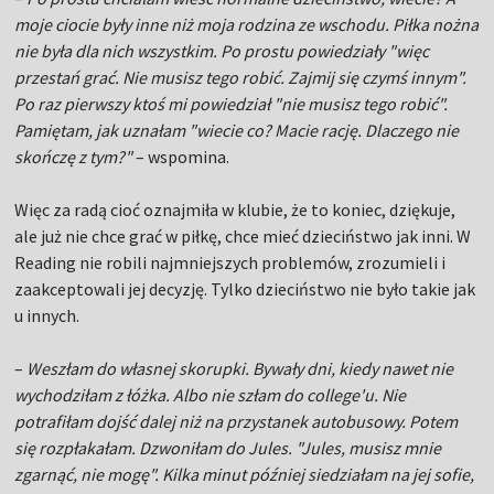
moje ciocie były inne niż moja rodzina ze wschodu. Piłka nożna
nie była dla nich wszystkim. Po prostu powiedziały "więc
przestań grać. Nie musisz tego robić. Zajmij się czymś innym".
Po raz pierwszy ktoś mi powiedział "nie musisz tego robić".
Pamiętam, jak uznałam "wiecie co? Macie rację. Dlaczego nie
skończę z tym?"
– wspomina.
Więc za radą cioć oznajmiła w klubie, że to koniec, dziękuje,
ale już nie chce grać w piłkę, chce mieć dzieciństwo jak inni. W
Reading nie robili najmniejszych problemów, zrozumieli i
zaakceptowali jej decyzję. Tylko dzieciństwo nie było takie jak
u innych.
–
Weszłam do własnej skorupki. Bywały dni, kiedy nawet nie
wychodziłam z łóżka. Albo nie szłam do college'u. Nie
potrafiłam dojść dalej niż na przystanek autobusowy. Potem
się rozpłakałam. Dzwoniłam do Jules. "Jules, musisz mnie
zgarnąć, nie mogę". Kilka minut później siedziałam na jej sofie,