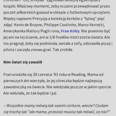
książki. Właściwy moment, żeby oczami przewędrować przez
poczet piłkarskich gwiazd w sklepie z futbolowym sprzętem.
Między napisem Precyzja a kolekcją korków z "łyżwą" pięć
zdjęć. Kevin de Bruyne, Philippe Coutinho, Marco Verratti,
Amerykanka Mallory Pugh i ona,
Fran Kirby
. Nie powinno być
jej ani na tej ścianie, ani w 1/8 finałów mistrzostw świata. Ale
los pragnął, żeby się podniosła, wstała z sofy, odstawiła pizzę i
pilota i zaczęła znowu grać. Tak zrobiła.
Nim świat się zawalił
Fran urodziła się 29 czerwca '93 roku w Reading. Mama od
pierwszych dni wierzyła, że jej córeczka będzie najlepszą
zawodniczką na świecie. Nie wiedziała jeszcze w jakim sporcie.
Ale widziała, że tak będzie i już.
–
Wszystkie mamy mówią tak swoim córkom, wiecie? Czułam
się trochę tak "ale mamo, przecież musisz tak mówić, co nie?"