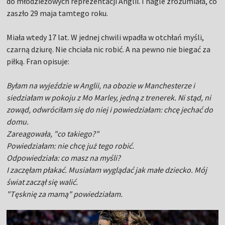
do młodzieżowych reprezentacji Anglii. I nagle zrozumiała, co
zaszło 29 maja tamtego roku.
Miała wtedy 17 lat. W jednej chwili wpadła w otchłań myśli,
czarną dziurę. Nie chciała nic robić. A na pewno nie biegać za
piłką. Fran opisuje:
Byłam na wyjeździe w Anglii, na obozie w Manchesterze i
siedziałam w pokoju z Mo Marley, jedną z trenerek. Ni stąd, ni
zowąd, odwróciłam się do niej i powiedziałam: chcę jechać do
domu.
Zareagowała, "co takiego?"
Powiedziałam: nie chcę już tego robić.
Odpowiedziała: co masz na myśli?
I zaczęłam płakać. Musiałam wyglądać jak małe dziecko. Mój
świat zaczął się walić.
"Tęsknię za mamą" powiedziałam.