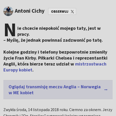
Antoni Cichy
OBSERWUJ
N
ie chcecie niepokoić mojego taty, jest w
pracy.
– Myślę, że jednak powinnaś zadzwonić po tatę.
Kolejne godziny i telefony bezpowrotnie zmieniły
życie Fran Kirby. Piłkarki Chelsea i reprezentantki
Anglii, która bierze teraz udział w
mistrzostwach
Europy kobiet
.
Oglądaj transmisję meczu Anglia – Norwegia
w ME kobiet
Zwykła środa, 14 listopada 2018 roku. Ciemno za oknem. Jerzy
Chromik i "On, Strejlau" sygnowali kolejny egzemplarz