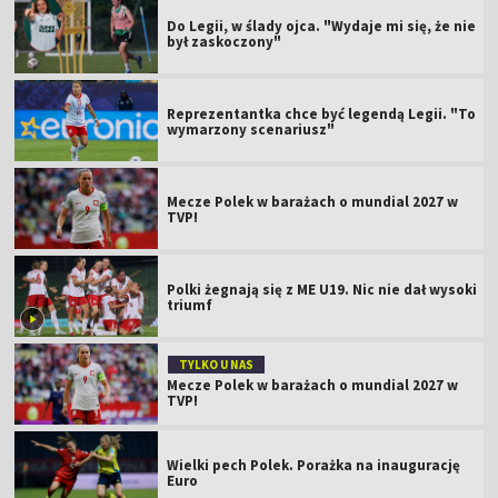
Do Legii, w ślady ojca. "Wydaje mi się, że nie
był zaskoczony"
Reprezentantka chce być legendą Legii. "To
wymarzony scenariusz"
Mecze Polek w barażach o mundial 2027 w
TVP!
Polki żegnają się z ME U19. Nic nie dał wysoki
triumf
TYLKO U NAS
Mecze Polek w barażach o mundial 2027 w
TVP!
Wielki pech Polek. Porażka na inaugurację
Euro