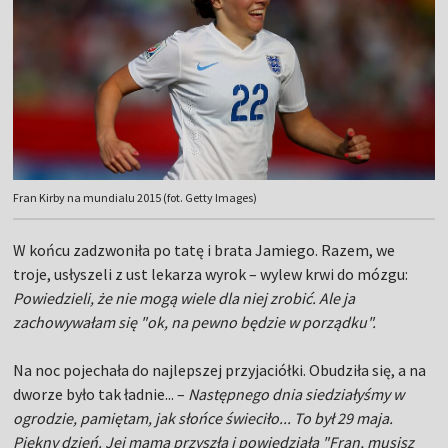
Fran Kirby na mundialu 2015 (fot. Getty Images)
W końcu zadzwoniła po tatę i brata Jamiego. Razem, we
troje, usłyszeli z ust lekarza wyrok – wylew krwi do mózgu:
Powiedzieli, że nie mogą wiele dla niej zrobić. Ale ja
zachowywałam się "ok, na pewno będzie w porządku".
Na noc pojechała do najlepszej przyjaciółki. Obudziła się, a na
dworze było tak ładnie... –
Następnego dnia siedziałyśmy w
ogrodzie, pamiętam, jak słońce świeciło... To był 29 maja.
Piękny dzień. Jej mama przyszła i powiedziała "Fran, musisz