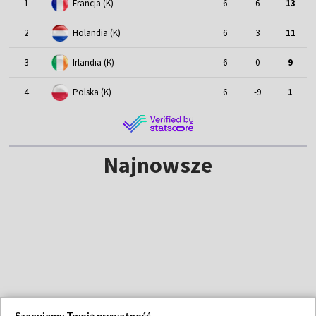
1
Francja (K)
6
6
13
2
Holandia (K)
6
3
11
3
Irlandia (K)
6
0
9
4
Polska (K)
6
-9
1
Najnowsze
Szanujemy Twoją prywatność