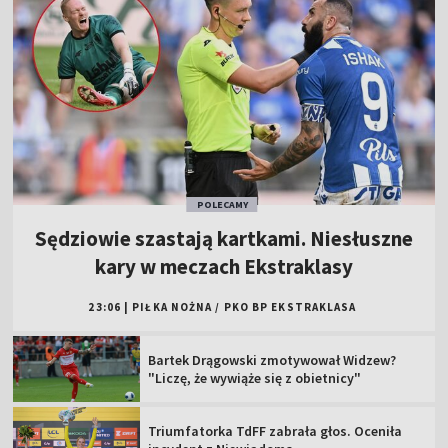
POLECAMY
Sędziowie szastają kartkami. Niesłuszne
kary w meczach Ekstraklasy
23:06
|
PIŁKA NOŻNA
/
PKO BP EKSTRAKLASA
Bartek Drągowski zmotywował Widzew?
"Liczę, że wywiąże się z obietnicy"
Triumfatorka TdFF zabrała głos. Oceniła