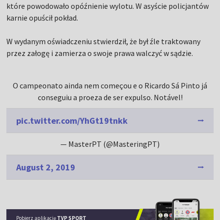
które powodowało opóźnienie wylotu. W asyście policjantów
karnie opuścił pokład.
W wydanym oświadczeniu stwierdził, że był źle traktowany
przez załogę i zamierza o swoje prawa walczyć w sądzie.
O campeonato ainda nem começou e o Ricardo Sá Pinto já
conseguiu a proeza de ser expulso. Notável!
pic.twitter.com/YhGt19tnkk
— MasterPT (@MasteringPT)
August 2, 2019
Pobierz aplikację
TVP SPORT