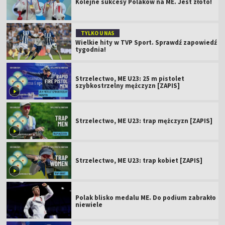
Kolejne sukcesy Polaków na ME. Jest złoto!
TYLKO U NAS
Wielkie hity w TVP Sport. Sprawdź zapowiedź
tygodnia!
Strzelectwo, ME U23: 25 m pistolet
szybkostrzelny mężczyzn [ZAPIS]
Strzelectwo, ME U23: trap mężczyzn [ZAPIS]
Strzelectwo, ME U23: trap kobiet [ZAPIS]
Polak blisko medalu ME. Do podium zabrakło
niewiele