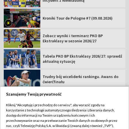
incydent z Niewiadomą
Kroniki Tour de Pologne #7 (09.08.2026)
Zobacz wyniki i terminarz PKO BP
Ekstraklasy w sezonie 2026/27
Tabela PKO BP Ekstraklasy 2026/27: sprawdź
aktualną sytuację
Trudny bój wiceliderki rankingu. Awans do
ćwierćfinału
Szanujemy Twoją prywatność
Kliknij "Akceptuję i przechodzę do serwisu", aby wyrazić zgody na
korzystanie z technologii automatycznego śledzenia i zbierania danych,
TVP
dostęp do informacji na Twoim urządzeniu końcowym i ich
przechowywanie oraz na przetwarzanie Twoich danych osobowych przez
Abonament TVP
Regulamin TVP
nas, czyli Telewizję Polską S.A. w likwidacji (zwaną dalej również „TVP”),