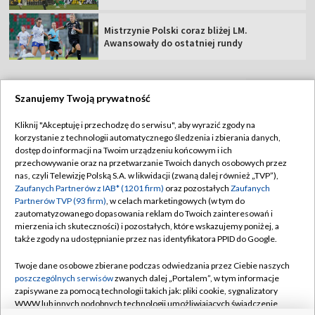
Mistrzynie Polski coraz bliżej LM.
Awansowały do ostatniej rundy
Szanujemy Twoją prywatność
TVP
Kliknij "Akceptuję i przechodzę do serwisu", aby wyrazić zgody na
korzystanie z technologii automatycznego śledzenia i zbierania danych,
Abonament TVP
Regulamin TVP
dostęp do informacji na Twoim urządzeniu końcowym i ich
Polityka prywatności
Sklep TVP
przechowywanie oraz na przetwarzanie Twoich danych osobowych przez
nas, czyli Telewizję Polską S.A. w likwidacji (zwaną dalej również „TVP”),
Biuro Reklamy
Moje zgody
Zaufanych Partnerów z IAB* (1201 firm)
oraz pozostałych
Zaufanych
Partnerów TVP (93 firm)
, w celach marketingowych (w tym do
Oferta Handlowa
Biuro reklamy
zautomatyzowanego dopasowania reklam do Twoich zainteresowań i
mierzenia ich skuteczności) i pozostałych, które wskazujemy poniżej, a
Telegazeta ogłoszenia
Kontakt
także zgody na udostępnianie przez nas identyfikatora PPID do Google.
Emisja w TVP
Twoje dane osobowe zbierane podczas odwiedzania przez Ciebie naszych
Kanały
Rada Programowa
poszczególnych serwisów
zwanych dalej „Portalem”, w tym informacje
zapisywane za pomocą technologii takich jak: pliki cookie, sygnalizatory
Ogłoszenia przetargowe
WWW lub innych podobnych technologii umożliwiających świadczenie
©2026 Telewizja Polska Spółka Akcyjna w likwidacji