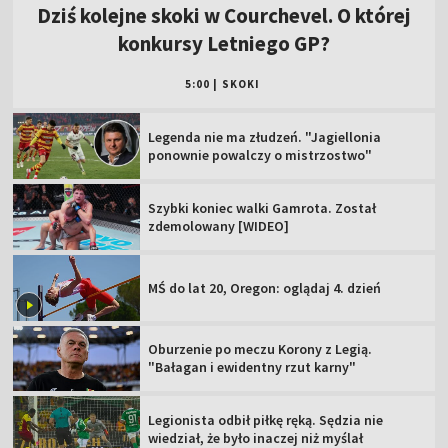
Dziś kolejne skoki w Courchevel. O której
konkursy Letniego GP?
5:00
|
SKOKI
Legenda nie ma złudzeń. "Jagiellonia
ponownie powalczy o mistrzostwo"
Szybki koniec walki Gamrota. Został
zdemolowany [WIDEO]
MŚ do lat 20, Oregon: oglądaj 4. dzień
Oburzenie po meczu Korony z Legią.
"Bałagan i ewidentny rzut karny"
Legionista odbił piłkę ręką. Sędzia nie
wiedział, że było inaczej niż myślał