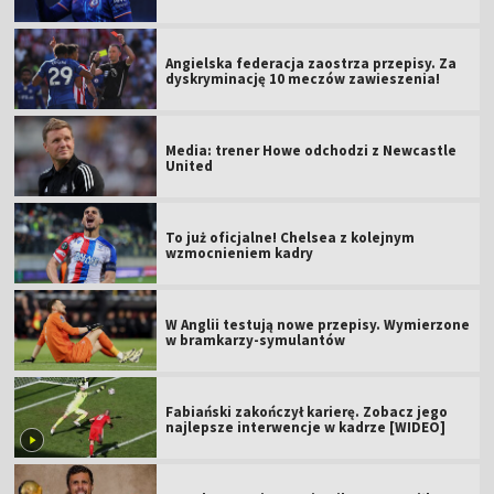
Angielska federacja zaostrza przepisy. Za
dyskryminację 10 meczów zawieszenia!
Media: trener Howe odchodzi z Newcastle
United
To już oficjalne! Chelsea z kolejnym
wzmocnieniem kadry
W Anglii testują nowe przepisy. Wymierzone
w bramkarzy-symulantów
Fabiański zakończył karierę. Zobacz jego
najlepsze interwencje w kadrze [WIDEO]