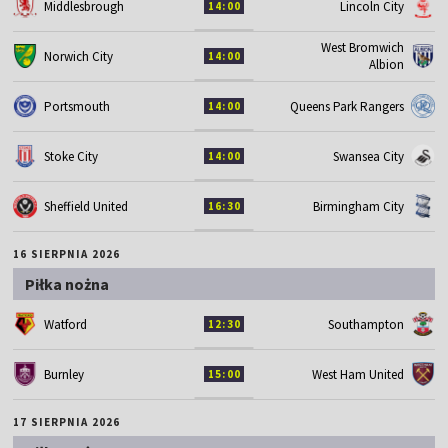
Middlesbrough
Lincoln City
14:00
West Bromwich
Norwich City
14:00
Albion
Portsmouth
Queens Park Rangers
14:00
Stoke City
Swansea City
14:00
Sheffield United
Birmingham City
16:30
16 SIERPNIA 2026
Piłka nożna
Watford
Southampton
12:30
Burnley
West Ham United
15:00
17 SIERPNIA 2026