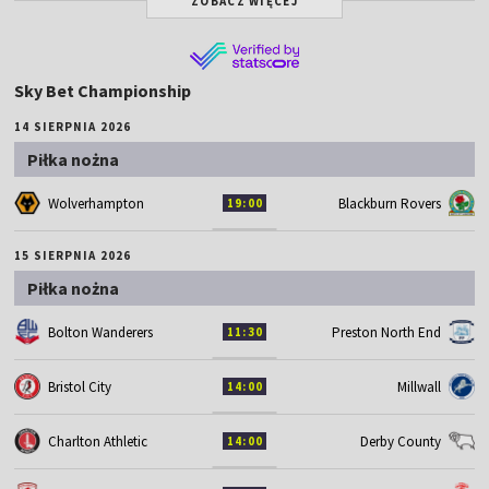
ZOBACZ WIĘCEJ
Sky Bet Championship
14 SIERPNIA 2026
Piłka nożna
Wolverhampton
Blackburn Rovers
19:00
15 SIERPNIA 2026
Piłka nożna
Bolton Wanderers
Preston North End
11:30
Bristol City
Millwall
14:00
Charlton Athletic
Derby County
14:00