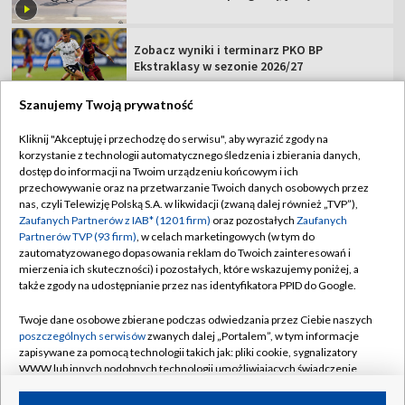
Zobacz wyniki i terminarz PKO BP
Ekstraklasy w sezonie 2026/27
Szanujemy Twoją prywatność
Kliknij "Akceptuję i przechodzę do serwisu", aby wyrazić zgody na
korzystanie z technologii automatycznego śledzenia i zbierania danych,
TVP
dostęp do informacji na Twoim urządzeniu końcowym i ich
przechowywanie oraz na przetwarzanie Twoich danych osobowych przez
Abonament TVP
Regulamin TVP
nas, czyli Telewizję Polską S.A. w likwidacji (zwaną dalej również „TVP”),
Polityka prywatności
Sklep TVP
Zaufanych Partnerów z IAB* (1201 firm)
oraz pozostałych
Zaufanych
Partnerów TVP (93 firm)
, w celach marketingowych (w tym do
Biuro Reklamy
Moje zgody
zautomatyzowanego dopasowania reklam do Twoich zainteresowań i
mierzenia ich skuteczności) i pozostałych, które wskazujemy poniżej, a
Oferta Handlowa
Biuro reklamy
także zgody na udostępnianie przez nas identyfikatora PPID do Google.
Telegazeta ogłoszenia
Kontakt
Twoje dane osobowe zbierane podczas odwiedzania przez Ciebie naszych
Emisja w TVP
poszczególnych serwisów
zwanych dalej „Portalem”, w tym informacje
zapisywane za pomocą technologii takich jak: pliki cookie, sygnalizatory
Kanały
Rada Programowa
WWW lub innych podobnych technologii umożliwiających świadczenie
dopasowanych i bezpiecznych usług, personalizację treści oraz reklam,
Ogłoszenia przetargowe
udostępnianie funkcji mediów społecznościowych oraz analizowanie