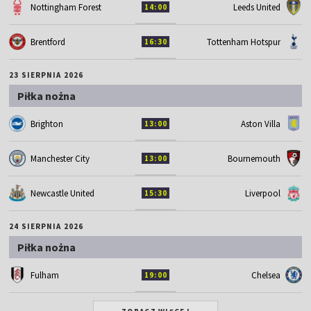
Nottingham Forest
Leeds United
14:00
Brentford
Tottenham Hotspur
16:30
23 SIERPNIA 2026
Piłka nożna
Brighton
Aston Villa
13:00
Manchester City
Bournemouth
13:00
Newcastle United
Liverpool
15:30
24 SIERPNIA 2026
Piłka nożna
Fulham
Chelsea
19:00