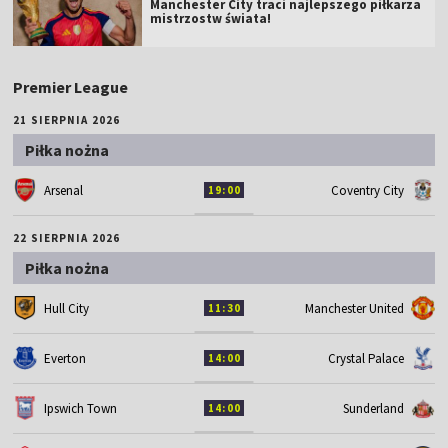
Manchester City traci najlepszego piłkarza
mistrzostw świata!
Premier League
21 SIERPNIA 2026
Piłka nożna
Arsenal
Coventry City
19:00
22 SIERPNIA 2026
Piłka nożna
Hull City
Manchester United
11:30
Everton
Crystal Palace
14:00
Ipswich Town
Sunderland
14:00