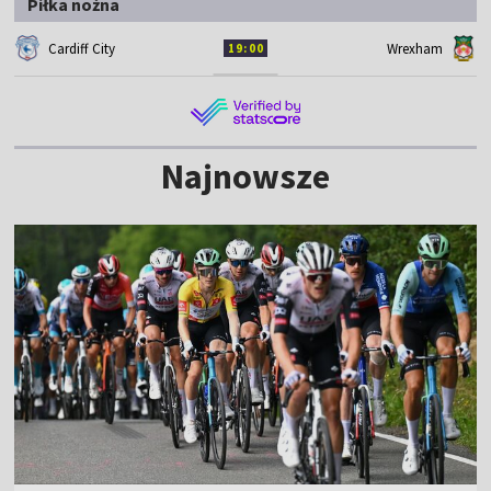
Piłka nożna
Cardiff City
Wrexham
19:00
Najnowsze