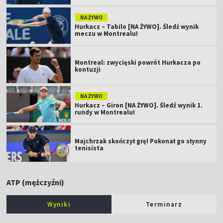
NA ŻYWO
Hurkacz – Tabilo [NA ŻYWO]. Śledź wynik
meczu w Montrealu!
Montreal: zwycięski powrót Hurkacza po
kontuzji
NA ŻYWO
Hurkacz – Giron [NA ŻYWO]. Śledź wynik 1.
rundy w Montrealu!
Majchrzak skończył grę! Pokonał go słynny
tenisista
ATP (mężczyźni)
Wyniki
Terminarz