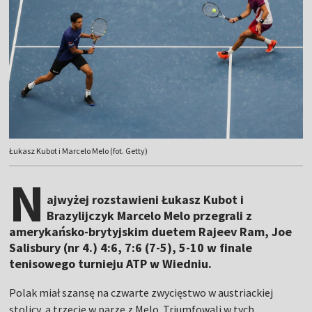
Łukasz Kubot i Marcelo Melo (fot. Getty)
N
ajwyżej rozstawieni Łukasz Kubot i
Brazylijczyk Marcelo Melo przegrali z
amerykańsko-brytyjskim duetem Rajeev Ram, Joe
Salisbury (nr 4.) 4:6, 7:6 (7-5), 5-10 w finale
tenisowego turnieju ATP w Wiedniu.
Polak miał szansę na czwarte zwycięstwo w austriackiej
stolicy, a trzecie w parze z Melo. Triumfowali w tych