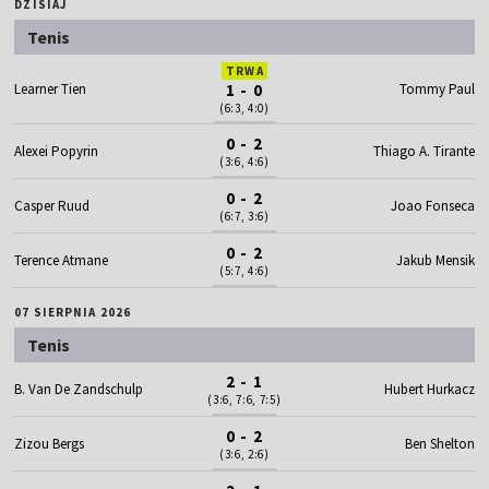
DZISIAJ
Tenis
TRWA
Learner Tien
1 - 0
Tommy Paul
(6:3, 4:0)
0 - 2
Alexei Popyrin
Thiago A. Tirante
(3:6, 4:6)
0 - 2
Casper Ruud
Joao Fonseca
(6:7, 3:6)
0 - 2
Terence Atmane
Jakub Mensik
(5:7, 4:6)
07 SIERPNIA 2026
Tenis
2 - 1
B. Van De Zandschulp
Hubert Hurkacz
(3:6, 7:6, 7:5)
0 - 2
Zizou Bergs
Ben Shelton
(3:6, 2:6)