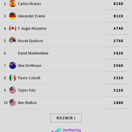
2
Carlos Alcaraz
8160
3
Alexander Zverev
8120
4
F. Auger-Aliassime
4740
5
Novak Djokovic
3760
6
Daniił Miedwiediew
3620
7
Alex De Minaur
3560
8
Flavio Cobolli
3330
9
Taylor Fritz
3230
10
Ben Shelton
2680
ROZWIŃ