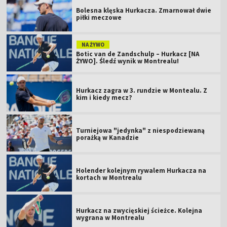
Bolesna klęska Hurkacza. Zmarnował dwie
piłki meczowe
NA ŻYWO
Botic van de Zandschulp – Hurkacz [NA
ŻYWO]. Śledź wynik w Montrealu!
Hurkacz zagra w 3. rundzie w Montealu. Z
kim i kiedy mecz?
Turniejowa "jedynka" z niespodziewaną
porażką w Kanadzie
Holender kolejnym rywalem Hurkacza na
kortach w Montrealu
Hurkacz na zwycięskiej ścieżce. Kolejna
wygrana w Montrealu