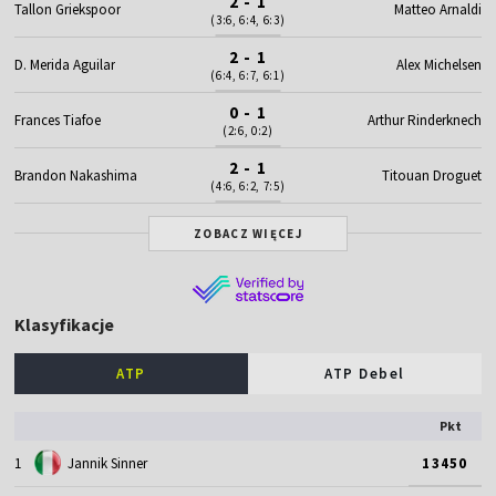
2 - 1
Tallon Griekspoor
Matteo Arnaldi
(3:6, 6:4, 6:3)
2 - 1
D. Merida Aguilar
Alex Michelsen
(6:4, 6:7, 6:1)
0 - 1
Frances Tiafoe
Arthur Rinderknech
(2:6, 0:2)
2 - 1
Brandon Nakashima
Titouan Droguet
(4:6, 6:2, 7:5)
ZOBACZ WIĘCEJ
Klasyfikacje
ATP
ATP Debel
Pkt
1
Jannik Sinner
13450