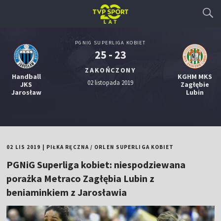
PGNIG SUPERLIGA KOBIET
25 - 23
ZAKOŃCZONY
Handball
KGHM MKS
02 listopada 2019
JKS
Zagłębie
Jarosław
Lubin
02 LIS 2019
|
PIŁKA RĘCZNA
/
ORLEN SUPERLIGA KOBIET
PGNiG Superliga kobiet: niespodziewana
porażka Metraco Zagłębia Lubin z
beniaminkiem z Jarosławia