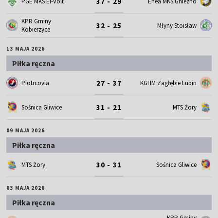
37 - 29
PGE MKS El-Volt
Enea MKS Gniezno
KPR Gminy
32 - 25
Młyny Stoisław
Kobierzyce
13 MAJA 2026
Piłka ręczna
27 - 37
Piotrcovia
KGHM Zagłębie Lubin
31 - 21
Sośnica Gliwice
MTS Żory
09 MAJA 2026
Piłka ręczna
30 - 31
MTS Żory
Sośnica Gliwice
03 MAJA 2026
Piłka ręczna
KPR Gminy