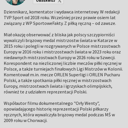
OBSERWUJ
Dziennikarz, komentator i wydawca internetowy. W redakcji
TVP Sport od 2018 roku. Wcześniej przez prawie osiem lat
związany z WP SportoweFakty. Z piłką ręczną – od zawsze.
Miał okazję obserwować z bliska jak polscy szczypiorniści
wywalczyli brązowy medal mistrzostw świata w Katarze w
2015 roku i polegli w rozgrywanych w Polsce mistrzostwach
Europy w 2016 roku i mistrzostwach świata w 2023 roku oraz
niedawnych mistrzostwach Europy w 2026 roku w Szwecji.
Korespondent na niezliczonej liczbie meczów piłki ręcznej w
Polsce, a także turniejach finałowych Ligi Mistrzów w Kolonii.
Komentował m.in. mecze ORLEN Superligi i ORLEN Pucharu
Polski, a także spotkania piłki ręcznej w mistrzostwach
Europy, mistrzostwach świata i igrzyskach olimpijskich,
również te z udziałem reprezentacji Polski.
Współautor filmu dokumentalnego "Orły Wenty",
opowiadającego historię reprezentacji Polski piłkarzy
ręcznych, która wywalczyła brązowy medal podczas MŚ w
2009 roku w Chorwacji.