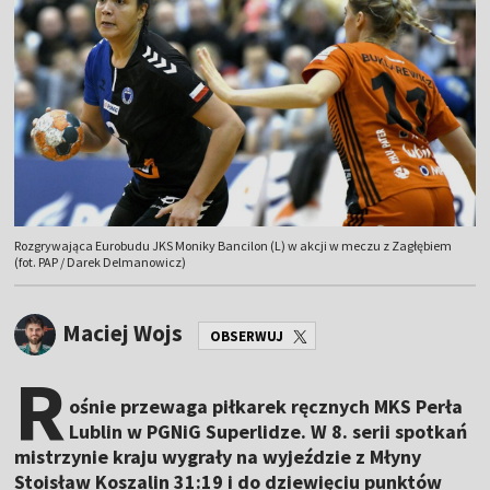
Rozgrywająca Eurobudu JKS Moniky Bancilon (L) w akcji w meczu z Zagłębiem
(fot. PAP / Darek Delmanowicz)
Maciej Wojs
OBSERWUJ
R
ośnie przewaga piłkarek ręcznych MKS Perła
Lublin w PGNiG Superlidze. W 8. serii spotkań
mistrzynie kraju wygrały na wyjeździe z Młyny
Stoisław Koszalin 31:19 i do dziewięciu punktów