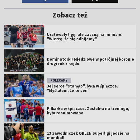
Zobacz też
Uratowały ligę, ale zaczną na minusie.
"Wierzę, że się odbijemy"
Dominatorki! Miedziowe w potrójnej koronie
drugi rok z rzędu
POLECAMY
Jej serce "stanęło", była w śpiączce.
"Myślałam, że to sen"
Piłkarka w śpiączce. Zasłabła na treningu,
była reanimowana
13 zawodniczek ORLEN Superligi jedzie na
mundial!