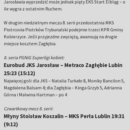
Jarosławia wyprzedzić może jednak piąty EKS Start Elbląg – o
ile wygra z ostatnim Ruchem.
W drugim niedzielnym meczu 8. serii przedostatnia MKS
Piotrcovia Piotrków Trybunalski podejmie trzeci KPR Gminy
Kobierzyce. Jeśli przyjezdne zwyciężą, awansują na drugie
miejsce kosztem Zagłębia.
8. seria PGNiG Superligi kobiet:
Eurobud JKS Jarosław – Metraco Zagłębie Lubin
25:23 (15:12)
Najwięcej goli: dla JKS – Natalia Turkało 8, Moniky Bancilon 5,
Magdalena Balsam 4; dla Zagłębia – Kinga Grzyb 5, Adrianna
Górna i Malwina Hartman – po 4
Czwartkowy mecz 8. serii:
Młyny Stoisław Koszalin – MKS Perła Lublin 19:31
(9:12)