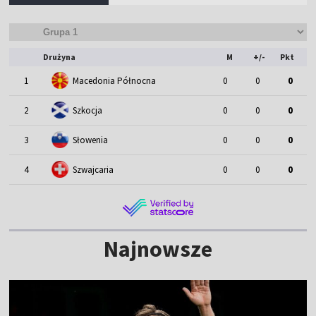
Drużyna
M
+/-
Pkt
1
Macedonia Północna
0
0
0
2
Szkocja
0
0
0
3
Słowenia
0
0
0
4
Szwajcaria
0
0
0
Najnowsze