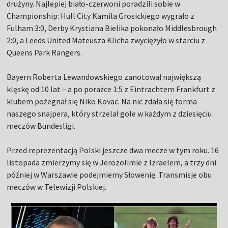
drużyny. Najlepiej biało-czerwoni poradzili sobie w
Championship: Hull City Kamila Grosickiego wygrało z
Fulham 3:0, Derby Krystiana Bielika pokonało Middlesbrough
2:0, a Leeds United Mateusza Klicha zwyciężyło w starciu z
Queens Park Rangers.
Bayern Roberta Lewandowskiego zanotował największą
klęskę od 10 lat – a po porażce 1:5 z Eintrachtem Frankfurt z
klubem pożegnał się Niko Kovac. Na nic zdała się forma
naszego snajpera, który strzelał gole w każdym z dziesięciu
meczów Bundesligi.
Przed reprezentacją Polski jeszcze dwa mecze w tym roku. 16
listopada zmierzymy się w Jerozolimie z Izraelem, a trzy dni
później w Warszawie podejmiemy Słowenię. Transmisje obu
meczów w Telewizji Polskiej.