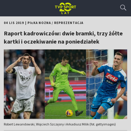
04 LIS 2019
|
PIŁKA NOŻNA
/
REPREZENTACJA
Raport kadrowiczów: dwie bramki, trzy żółte
kartki i oczekiwanie na poniedziałek
Robert Lewandowski, Wojciech Szczęsny i Arkadiusz Milik (fot. gettyimages)