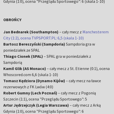
Gdynia (1:0), ocena "Przeglądu Sportowego": 6 (skala 1-10)
OBROŃCY
Jan Bednarek (Southampton)
– cały mecz z
Manchesterem
City (1:2), ocena TVPSPORT.PL: 6,5 (skala 1-10)
Bartosz Bereszyński (Sampdoria)
Sampdoria gra w
poniedziałek ze SPAL
Thiago Cionek (SPAL)
– SPAL gra w poniedziałek z
Sampdorią
Kamil Glik (AS Monaco)
– cały mecz z St. Etienne (0:1), ocena
Whoscored.com 6,6 (skala 1-10)
Tomasz Kędziora (Dynamo Kijów)
– cały mecz na ławce
rezerwowych z FK Lwów (4:0)
Robert Gumny (Lech Poznań)
– cały mecz z Pogonią
Szczecin (1:1), ocena "Przeglądu Sportowego": 5
Artur Jędrzejczyk (Legia Warszawa)
– cały mecz z Arką
Gdynia (1:0), ocena "Przeglądu Sportowego": 6