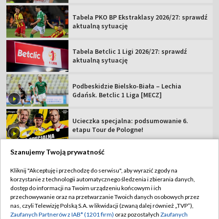
Tabela PKO BP Ekstraklasy 2026/27: sprawdź
aktualną sytuację
Tabela Betclic 1 Ligi 2026/27: sprawdź
aktualną sytuację
Podbeskidzie Bielsko-Biała – Lechia
Gdańsk. Betclic 1 Liga [MECZ]
Ucieczka specjalna: podsumowanie 6.
etapu Tour de Pologne!
Szanujemy Twoją prywatność
Kliknij "Akceptuję i przechodzę do serwisu", aby wyrazić zgody na
korzystanie z technologii automatycznego śledzenia i zbierania danych,
TVP
dostęp do informacji na Twoim urządzeniu końcowym i ich
Abonament TVP
Regulamin TVP
przechowywanie oraz na przetwarzanie Twoich danych osobowych przez
nas, czyli Telewizję Polską S.A. w likwidacji (zwaną dalej również „TVP”),
Polityka prywatności
Sklep TVP
Zaufanych Partnerów z IAB* (1201 firm)
oraz pozostałych
Zaufanych