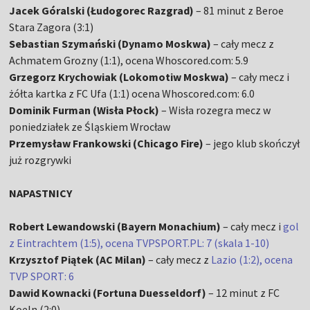
Jacek Góralski (Łudogorec Razgrad)
– 81 minut z Beroe
Stara Zagora (3:1)
Sebastian Szymański (Dynamo Moskwa)
– cały mecz z
Achmatem Grozny (1:1), ocena Whoscored.com: 5.9
Grzegorz Krychowiak (Lokomotiw Moskwa)
– cały mecz i
żółta kartka z FC Ufa (1:1) ocena Whoscored.com: 6.0
Dominik Furman (Wisła Płock)
– Wisła rozegra mecz w
poniedziałek ze Śląskiem Wrocław
Przemysław Frankowski (Chicago Fire)
– jego klub skończył
już rozgrywki
NAPASTNICY
Robert Lewandowski (Bayern Monachium)
– cały mecz i
gol
z Eintrachtem (1:5), ocena TVPSPORT.PL: 7 (skala 1-10)
Krzysztof Piątek (AC Milan)
– cały mecz z
Lazio (1:2), ocena
TVP SPORT: 6
Dawid Kownacki (Fortuna Duesseldorf)
– 12 minut z FC
Koeln (2:0)