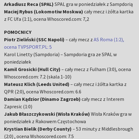
Arkadiusz Reca (SPAL)
SPAL gra w poniedziałek z Sampdorią
Maciej Rybus (Lokomotiw Moskwa)
cały mecz i żółta kartka
z FC Ufa (1:1), ocena Whoscored.com: 7,2
POMOCNICY
Piotr Zieliński (SSC Napoli)
– cały mecz z
AS Roma (1:2),
ocena TVPSPORT.PL: 5
Karol Linetty (Sampdoria) – Sampdoria gra ze SPAL w
poniedziałek
Kamil Grosicki (Hull City)
– cały mecz z Fulham (3:0), ocena
Whoscored.com: 7.2 (skala 1-10)
Mateusz Klich (Leeds United)
– cały mecz i żółta kartka z
QPR (2:0), ocena Whoscored.com: 6.6
Damian Kądzior (Dinamo Zagrzeb)
cały mecz z Interem
Zapresic (1:0)
Jakub Błaszczykowski (Wisła Kraków)
Wisła Kraków gra w
poniedziałek z Rakowem Częstochowa
Krystian Bielik (Derby County)
– 53 minuty z Middlesbrough
(2:0) , ocena Wshoscored.com: 7.5