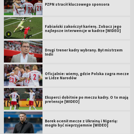
PZPN stracił kluczowego sponsora
Fabiański zakończył karierę. Zobacz jego
najlepsze interwencje w kadrze [WIDEO]
Drugi trener kadry wybrany. Był mistrzem
Indii
Oficjalnie: wiemy, gdzie Polska zagra mecze
w Lidze Narodów
Eksperci dobitnie po meczu kadry. O to mają
pretensje [WIDEO]
Borek ocenił mecze z Ukrainą i Nigerią:
mogło być nieprzyjemnie [WIDEO]