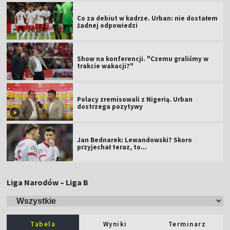
Co za debiut w kadrze. Urban: nie dostałem
żadnej odpowiedzi
Show na konferencji. "Czemu graliśmy w
trakcie wakacji?"
Polacy zremisowali z Nigerią. Urban
dostrzega pozytywy
Jan Bednarek: Lewandowski? Skoro
przyjechał teraz, to…
Liga Narodów – Liga B
Tabela
Wyniki
Terminarz