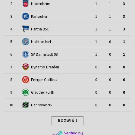
2
Heidenheim
1
1
3
3
Karlsruher
1
1
3
4
Hertha BSC
1
1
3
5
Holstein Kiel
1
0
1
6
SV Darmstadt 98
1
0
1
7
Dynamo Dresden
0
0
0
8
Energie Cottbus
0
0
0
9
Greuther Furth
0
0
0
10
Hannover 96
0
0
0
ROZWIŃ