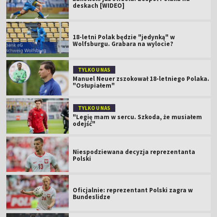
deskach [WIDEO]
18-letni Polak będzie "jedynką" w
Wolfsburgu. Grabara na wylocie?
TYLKO U NAS
Manuel Neuer zszokował 18-letniego Polaka.
"Osłupiałem"
TYLKO U NAS
"Legię mam w sercu. Szkoda, że musiałem
odejść"
Niespodziewana decyzja reprezentanta
Polski
Oficjalnie: reprezentant Polski zagra w
Bundeslidze