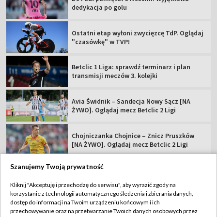
dedykacja po golu
Ostatni etap wyłoni zwycięzcę TdP. Oglądaj
"czasówkę" w TVP!
Betclic 1 Liga: sprawdź terminarz i plan
transmisji meczów 3. kolejki
Avia Świdnik – Sandecja Nowy Sącz [NA
ŻYWO]. Oglądaj mecz Betclic 2 Ligi
Chojniczanka Chojnice – Znicz Pruszków
[NA ŻYWO]. Oglądaj mecz Betclic 2 Ligi
Szanujemy Twoją prywatność
Kliknij "Akceptuję i przechodzę do serwisu", aby wyrazić zgody na
korzystanie z technologii automatycznego śledzenia i zbierania danych,
TVP
dostęp do informacji na Twoim urządzeniu końcowym i ich
Abonament TVP
Regulamin TVP
przechowywanie oraz na przetwarzanie Twoich danych osobowych przez