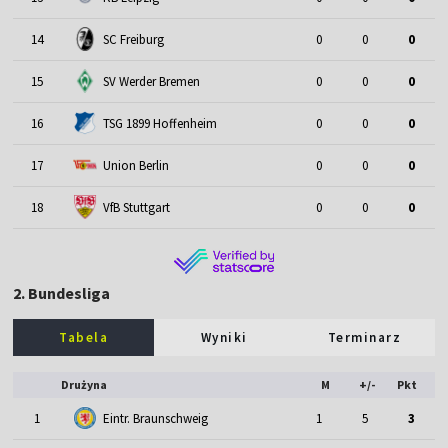
14
SC Freiburg
0
0
0
15
SV Werder Bremen
0
0
0
16
TSG 1899 Hoffenheim
0
0
0
17
Union Berlin
0
0
0
18
VfB Stuttgart
0
0
0
2. Bundesliga
Tabela
Wyniki
Terminarz
Drużyna
M
+/-
Pkt
1
Eintr. Braunschweig
1
5
3