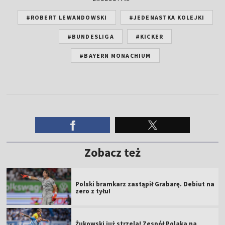
#ROBERT LEWANDOWSKI
#JEDENASTKA KOLEJKI
#BUNDESLIGA
#KICKER
#BAYERN MONACHIUM
Zobacz też
Polski bramkarz zastąpił Grabarę. Debiut na
zero z tyłu!
Żukowski już strzela! Zespół Polaka na