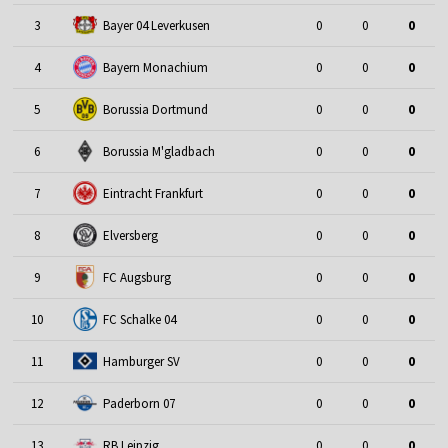
3
Bayer 04 Leverkusen
0
0
0
4
Bayern Monachium
0
0
0
5
Borussia Dortmund
0
0
0
6
Borussia M'gladbach
0
0
0
7
Eintracht Frankfurt
0
0
0
8
Elversberg
0
0
0
9
FC Augsburg
0
0
0
10
FC Schalke 04
0
0
0
11
Hamburger SV
0
0
0
12
Paderborn 07
0
0
0
13
RB Leipzig
0
0
0