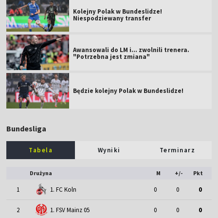
Kolejny Polak w Bundeslidze!
Niespodziewany transfer
Awansowali do LM i... zwolnili trenera.
"Potrzebna jest zmiana"
Będzie kolejny Polak w Bundeslidze!
Bundesliga
Tabela
Wyniki
Terminarz
Drużyna
M
+/-
Pkt
1
1. FC Koln
0
0
0
2
1. FSV Mainz 05
0
0
0